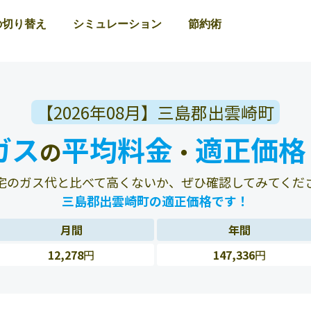
の切り替え
シミュレーション
節約術
【2026年08月】三島郡出雲崎町
ガス
平均料金
適正価格
の
・
宅のガス代と比べて高くないか、ぜひ確認してみてくだ
三島郡出雲崎町の適正価格です！
月間
年間
12,278
円
147,336
円