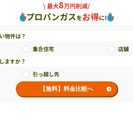
8
\ 最大
万円削減/
プロパンガス
お得
を
に!
い物件は？
集合住宅
店舗
しますか？
引っ越し先
【無料】料金比較へ