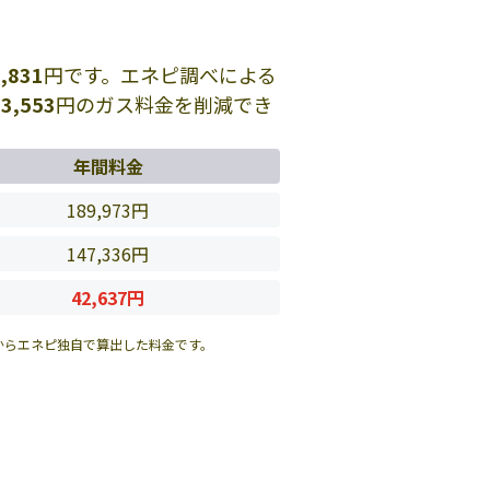
,831
円です。エネピ調べによる
間
3,553
円のガス料金を削減でき
年間料金
189,973円
147,336円
42,637円
からエネピ独自で算出した料金です。