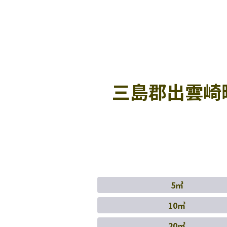
三島郡出雲崎
5㎥
10㎥
20㎥