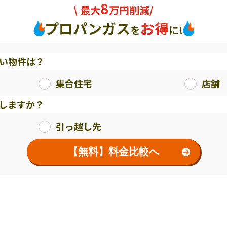
8
\ 最大
万円削減/
プロパンガス
お得
を
に!
い物件は？
集合住宅
店舗
しますか？
引っ越し先
【無料】料金比較へ