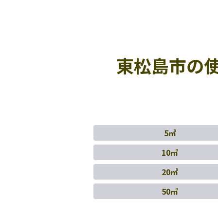
東松島市の
5㎥
10㎥
20㎥
50㎥