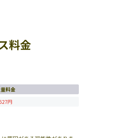
ス料金
従量料金
627円