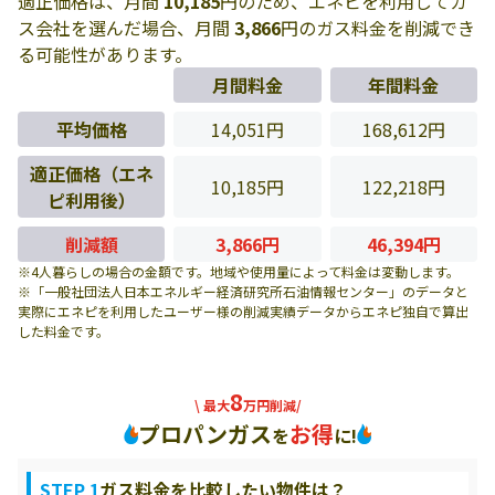
適正価格は、月間
10,185
円のため、エネピを利用してガ
ス会社を選んだ場合、月間
3,866
円のガス料金を削減でき
る可能性があります。
月間料金
年間料金
平均価格
14,051円
168,612円
適正価格（エネ
10,185円
122,218円
ピ利用後）
削減額
3,866円
46,394円
※4人暮らしの場合の金額です。地域や使用量によって料金は変動します。
※「一般社団法人日本エネルギー経済研究所石油情報センター」のデータと
実際にエネピを利用したユーザー様の削減実績データからエネピ独自で算出
した料金です。
8
\ 最大
万円削減/
プロパンガス
お得
を
に!
STEP 1
ガス料金を比較したい物件は？