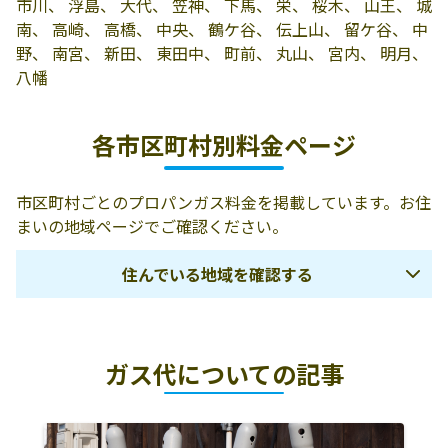
有限会社角田商
多賀城市町前3-
0223-62-8935
市川、 浮島、 大代、 笠神、 下馬、 栄、 桜木、 山王、 城
店
2-3
南、 高崎、 高橋、 中央、 鶴ケ谷、 伝上山、 留ケ谷、 中
野、 南宮、 新田、 東田中、 町前、 丸山、 宮内、 明月、
有限会社クボタ
多賀城市八幡3-
0223-62-1618
八幡
商会多賀城営業
10-32
所
各市区町村別料金ページ
有限会社イトー
多賀城市大代5-
0223-62-4389
光熱
2-2
市区町村ごとのプロパンガス料金を掲載しています。お住
東邦アセチレン
985-0833 多賀城
0223-66-6110
まいの地域ページでご確認ください。
株式会社／本社
市栄二丁目3番32
号
住んでいる地域を確認する
仙台プロパン株
985-0833 多賀城
0223-66-6111
式会社
市栄三丁目4番2
白石市
角田市
柴田郡大河原町
号
ガス代についての記事
柴田郡村田町
柴田郡柴田町
柴田郡川崎町
関山商店
多賀城市八幡3-
0223-62-7367
刈田郡蔵王町
伊具郡丸森町
仙台市
8-30