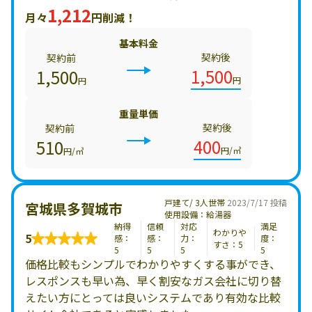
1,212
月々
円削減！
基本料金
契約後
契約前
1,500
1,500
円
円
重量単価
契約後
契約前
400
510
円/㎥
円/㎥
戸建て/ 3人世帯
2023/7/17 投稿
宮城県多賀城市
使用設備：給湯器
納得
信頼
対応
満足
わかりや
5
感：
感：
力：
度：
すさ：5
5
5
5
5
価格比較もシンプルでわかりやすくする事ができ、
レスポンスも早い為、早く割安なガス会社に切り替
えたい方にとっては良いシステムであり有効な比較