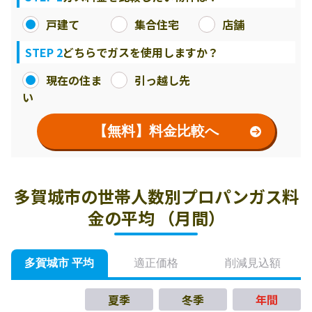
戸建て
集合住宅
店舗
STEP 2
どちらでガスを使用しますか？
現在の住ま
引っ越し先
い
【無料】料金比較へ
多賀城市の世帯人数別プロパンガス料
金の平均 （月間）
多賀城市 平均
適正価格
削減見込額
夏季
冬季
年間