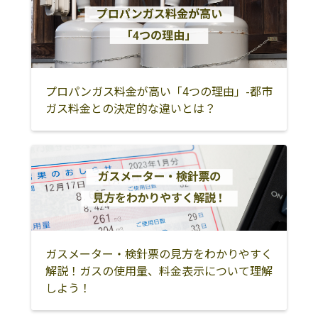
塩竈市
名取市
多賀城市
株式会社鈴喜
多賀城市八幡4-
0223-62-0576
6-30
岩沼市
亘理郡亘理町
亘理郡山元町
株式会社ガスパ
多賀城市新田字
0223-89-1570
宮城郡松島町
宮城郡利府町
黒川郡大和町
ル仙台東販売所
後11-12
黒川郡大郷町
黒川郡大衡村
大崎市
プロパンガス料金が高い「4つの理由」-都市
ガス料金との決定的な違いとは？
加美郡色麻町
加美郡加美町
遠田郡涌谷町
遠田郡美里町
栗原市
登米市
石巻市
東松島市
牡鹿郡女川町
気仙沼市
本吉郡南三陸町
富谷市
刈田郡七ヶ宿町
宮城郡七ヶ浜町
ガスメーター・検針票の見方をわかりやすく
解説！ガスの使用量、料金表示について理解
しよう！