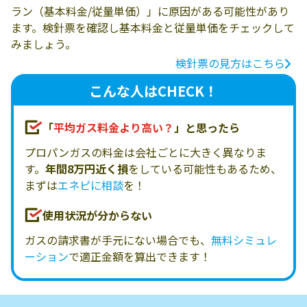
ラン（基本料金/従量単価）」に原因がある可能性があり
ます。検針票を確認し基本料金と従量単価をチェックして
みましょう。
検針票の見方はこちら
こんな人はCHECK！
「
平均ガス料金より高い？
」と思ったら
プロパンガスの料金は会社ごとに大きく異なりま
す。
年間8万円近く損
をしている可能性もあるため、
まずは
エネピに相談
を！
使用状況が分からない
ガスの請求書が手元にない場合でも、
無料シミュレ
ーション
で適正金額を算出できます！