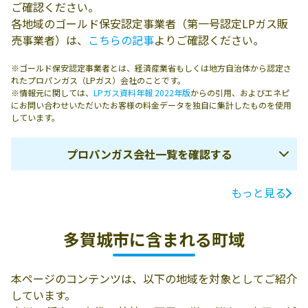
ご確認ください。
各地域のゴールド保安認定事業者（第一号認定LPガス販
売事業者）は、
こちらの記事
よりご確認ください。
※ゴールド保安認定事業者とは、経済産業省もしくは地方自治体から認定さ
れたプロパンガス（LPガス）会社のことです。
※情報元に関しては、
LPガス資料年報 2022年版
からの引用、およびエネピ
にお問い合わせいただいたお客様の料金データを独自に集計したものを使用
しています。
プロパンガス会社一覧を確認する
もっと見る
ガス会社名
所在地
電話番号
有限会社橋沼燃
多賀城市八幡4-
0223-67-5458
多賀城市に含まれる町域
料商会
1-8
有限会社橋沼商
985-0874 多賀城
0223-62-7792
本ページのコンテンツは、以下の地域を対象としてご紹介
店
市八幡4-7-79
しています。