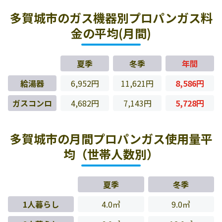
多賀城市のガス機器別プロパンガス料
金の平均(月間)
夏季
冬季
年間
給湯器
6,952円
11,621円
8,586円
ガスコンロ
4,682円
7,143円
5,728円
多賀城市の月間プロパンガス使用量平
均（世帯人数別）
夏季
冬季
1人暮らし
4.0㎥
9.0㎥