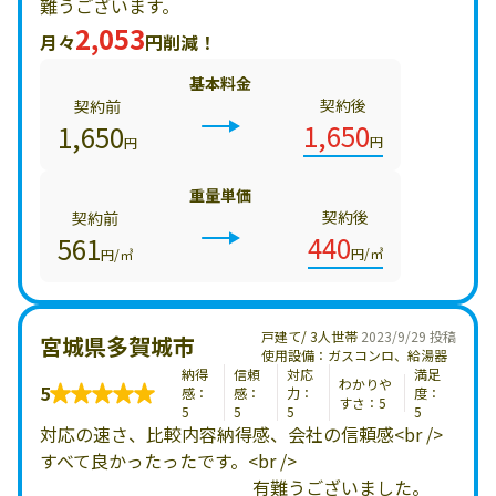
難うございます。
2,053
月々
円削減！
基本料金
契約後
契約前
1,650
1,650
円
円
重量単価
契約後
契約前
440
561
円/㎥
円/㎥
戸建て/ 3人世帯
2023/9/29 投稿
宮城県多賀城市
使用設備：ガスコンロ、給湯器
納得
信頼
対応
満足
わかりや
5
感：
感：
力：
度：
すさ：5
5
5
5
5
対応の速さ、比較内容納得感、会社の信頼感<br />
すべて良かったったです。<br />
有難うございました。