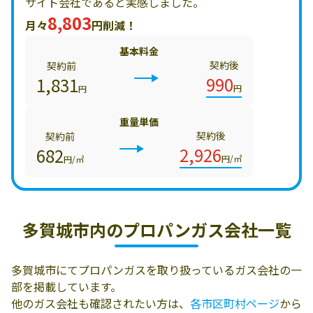
サイト会社であると実感しました。
8,803
月々
円削減！
基本料金
契約後
契約前
990
1,831
円
円
重量単価
契約後
契約前
2,926
682
円/㎥
円/㎥
多賀城市内の
プロパンガス会社一覧
多賀城市にてプロパンガスを取り扱っているガス会社の一
部を掲載しています。
他のガス会社も確認されたい方は、
各市区町村ページ
から