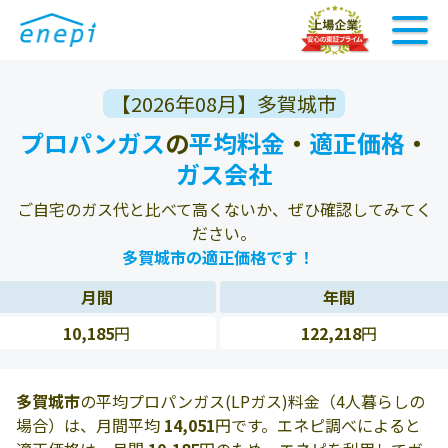
【2026年08月】多賀城市
プロパンガス
の
平均料金
・
適正価格
・
ガス会社
ご自宅のガス代と比べて高くないか、ぜひ確認してみてく
ださい。
多賀城市の適正価格です！
月間
年間
10,185
円
122,218
円
多賀城市
の平均プロパンガス(LPガス)料金（4人暮らしの
場合）は、月間平均
14,051
円です。エネピ調べによると