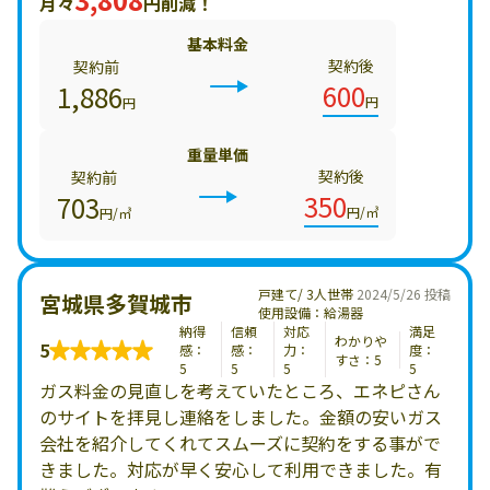
月々
円削減！
基本料金
契約後
契約前
600
1,886
円
円
重量単価
契約後
契約前
350
703
円/㎥
円/㎥
戸建て/ 3人世帯
2024/5/26 投稿
宮城県多賀城市
使用設備：給湯器
納得
信頼
対応
満足
わかりや
5
感：
感：
力：
度：
すさ：5
5
5
5
5
ガス料金の見直しを考えていたところ、エネピさん
のサイトを拝見し連絡をしました。金額の安いガス
会社を紹介してくれてスムーズに契約をする事がで
きました。対応が早く安心して利用できました。有