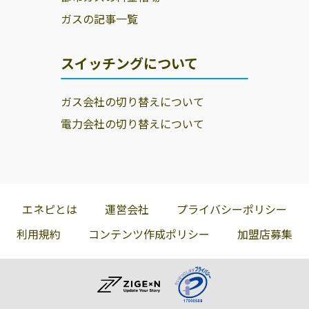
三重液化ガス株
513-0818 鈴鹿市
059-383-1731
ガスの記事一覧
式会社
安塚町1350-132
三重液化ガス株
513-0818 鈴鹿市
0120-200-755
スイッチングについて
式会社
安塚町1350
協栄興業株式会
鈴鹿市伊船町字
059-371-1666
ガス会社の切り替えについて
社三重支店
北下ﾉ割2102-18
電力会社の切り替えについて
京屋商店
鈴鹿市寺家4丁目
059-387-5210
17-25
宮崎平男
513-0052 鈴鹿市
059-385-3636
下箕田3丁目8-1
エネピとは
運営会社
プライバシーポリシー
有限会社ナカノ
鈴鹿市大池2丁目
059-378-0167
利用規約
コンテンツ作成ポリシー
加盟店募集
29-10
有限会社ナカノ
513-0827 鈴鹿市
059-378-0167
注文受付用
大池2丁目29-10