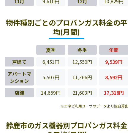
11月
9,610円
12月
10,829円
物件種別ごとのプロパンガス料金の平
均(月間)
夏季
冬季
年間
戸建て
6,451円
12,559円
9,539円
アパートマ
5,507円
11,366円
8,592円
ンション
店舗
14,659円
21,603円
17,318円
※エネピ利用ユーザのデータより独自算出
鈴鹿市のガス機器別プロパンガス料金