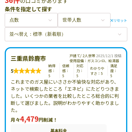
の口コミがあります
条件を指定して探す
リセット
戸建て/ 2人世帯
2025/12/1 投稿
三重県鈴鹿市
使用設備：ガスコンロ、給湯器
納得
信頼
対応
満足
わかりや
5
感：
感：
力：
度：
すさ：5
5
5
5
5
これまでのガス屋にいささか不愉快な対応があり、
ネットで検索したところ「エネピ」にたどりつきま
した。いくつかの業者を比較したところ総合的に判
断して選びました。説明がわかりやすく助かりまし
た。
4,479
月々
円削減！
基本料金