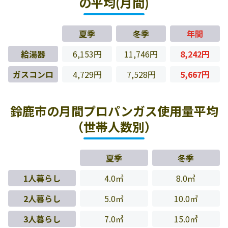
の平均(月間)
夏季
冬季
年間
給湯器
6,153円
11,746円
8,242円
ガスコンロ
4,729円
7,528円
5,667円
鈴鹿市の月間プロパンガス使用量平均
（世帯人数別）
夏季
冬季
1人暮らし
4.0㎥
8.0㎥
2人暮らし
5.0㎥
10.0㎥
3人暮らし
7.0㎥
15.0㎥