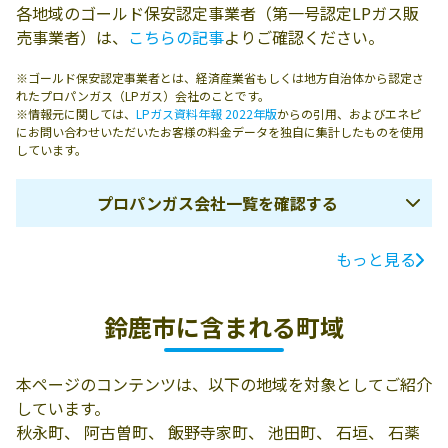
各地域のゴールド保安認定事業者（第一号認定LPガス販
売事業者）は、
こちらの記事
よりご確認ください。
※ゴールド保安認定事業者とは、経済産業省もしくは地方自治体から認定さ
れたプロパンガス（LPガス）会社のことです。
※情報元に関しては、
LPガス資料年報 2022年版
からの引用、およびエネピ
にお問い合わせいただいたお客様の料金データを独自に集計したものを使用
しています。
プロパンガス会社一覧を確認する
もっと見る
ガス会社名
所在地
電話番号
鈴鹿農業協同組
鈴鹿市地子町
059-384-1123
鈴鹿市に含まれる町域
合
1268
有限会社洋久屋
鈴鹿市江島本町
059-386-0259
本ページのコンテンツは、以下の地域を対象としてご紹介
燃設
5-26
しています。
有限会社飯田商
513-0802 鈴鹿市
059-382-1640
秋永町、 阿古曽町、 飯野寺家町、 池田町、 石垣、 石薬