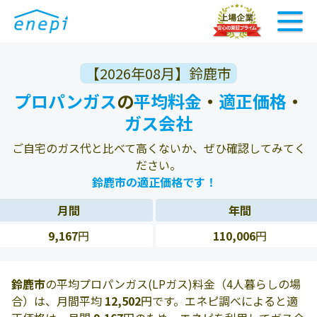
【2026年08月】鈴鹿市
プロパンガス
の
平均料金
・
適正価格
・
ガス会社
ご自宅のガス代と比べて高くないか、ぜひ確認してみてく
ださい。
鈴鹿市の適正価格です！
月間
年間
9,167
円
110,006
円
鈴鹿市
の平均プロパンガス(LPガス)料金（4人暮らしの場
合）は、月間平均
12,502
円です。エネピ調べによると適