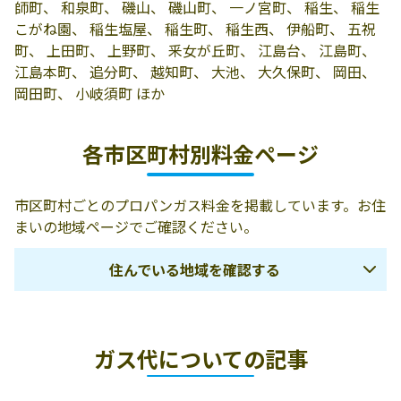
事
飯野寺家町296-1
師町、 和泉町、 磯山、 磯山町、 一ノ宮町、 稲生、 稲生
こがね園、 稲生塩屋、 稲生町、 稲生西、 伊船町、 五祝
有限会社能津燃
鈴鹿市末広町3-2
059-382-6120
町、 上田町、 上野町、 釆女が丘町、 江島台、 江島町、
商／鈴鹿営業所
江島本町、 追分町、 越知町、 大池、 大久保町、 岡田、
岡田町、 小岐須町 ほか
有限会社田中仁
鈴鹿市長太旭町3
059-385-0321
一商店
丁目8-28
各市区町村別料金ページ
有限会社田中正
513-0813 鈴鹿市
059-382-0099
明商店
北玉垣町888
市区町村ごとのプロパンガス料金を掲載しています。お住
有限会社中條米
鈴鹿市若松東2丁
059-385-0073
まいの地域ページでご確認ください。
穀店
目12-23
住んでいる地域を確認する
有限会社清水プ
鈴鹿市国府町
059-?37-80620
ロパン
2200-208
桑名市
四日市市
いなべ市
有限会社松野燃
510-0234 鈴鹿市
059-386-0023
料店
江島本町36-3
ガス代についての記事
鈴鹿市
亀山市
桑名郡木曽岬町
有限会社今村ゴ
鈴鹿市庄野共進2
059-378-0428
員弁郡東員町
三重郡菰野町
三重郡朝日町