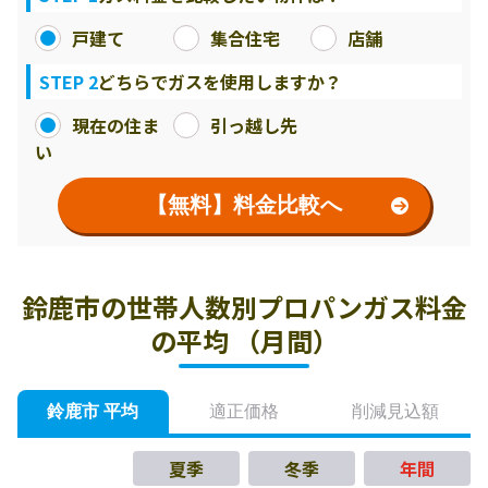
戸建て
集合住宅
店舗
STEP 2
どちらでガスを使用しますか？
現在の住ま
引っ越し先
い
【無料】料金比較へ
鈴鹿市の世帯人数別プロパンガス料金
の平均 （月間）
鈴鹿市 平均
適正価格
削減見込額
夏季
冬季
年間