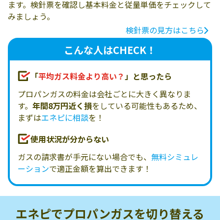
ます。検針票を確認し基本料金と従量単価をチェックして
みましょう。
検針票の見方はこちら
こんな人はCHECK！
「
平均ガス料金より高い？
」と思ったら
プロパンガスの料金は会社ごとに大きく異なりま
す。
年間8万円近く損
をしている可能性もあるため、
まずは
エネピに相談
を！
使用状況が分からない
ガスの請求書が手元にない場合でも、
無料シミュレ
ーション
で適正金額を算出できます！
エネピでプロパンガスを
切り替える