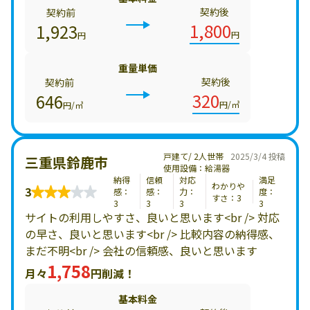
契約後
契約前
1,800
1,923
円
円
重量単価
契約後
契約前
320
646
円/㎥
円/㎥
戸建て/ 2人世帯
2025/3/4 投稿
三重県鈴鹿市
使用設備：給湯器
納得
信頼
対応
満足
わかりや
3
感：
感：
力：
度：
すさ：3
3
3
3
3
サイトの利用しやすさ、良いと思います<br /> 対応
の早さ、良いと思います<br /> 比較内容の納得感、
まだ不明<br /> 会社の信頼感、良いと思います
1,758
月々
円削減！
基本料金