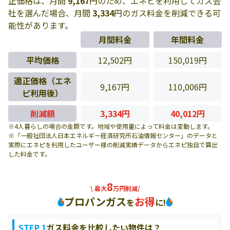
正価格は、月間
9,167
円のため、エネピを利用してガス会
社を選んだ場合、月間
3,334
円のガス料金を削減できる可
能性があります。
月間料金
年間料金
平均価格
12,502円
150,019円
適正価格（エネ
9,167円
110,006円
ピ利用後）
削減額
3,334円
40,012円
※4人暮らしの場合の金額です。地域や使用量によって料金は変動します。
※「一般社団法人日本エネルギー経済研究所石油情報センター」のデータと
実際にエネピを利用したユーザー様の削減実績データからエネピ独自で算出
した料金です。
8
\ 最大
万円削減/
プロパンガス
お得
を
に!
STEP 1
ガス料金を比較したい物件は？