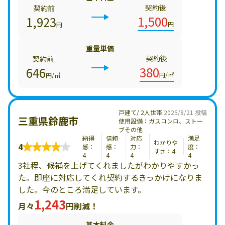
契約後
契約前
1,500
1,923
円
円
重量単価
契約後
契約前
380
646
円/㎥
円/㎥
戸建て/ 2人世帯
2025/8/21 投稿
三重県鈴鹿市
使用設備：ガスコンロ、ストー
ブその他
納得
信頼
対応
満足
わかりや
4
感：
感：
力：
度：
すさ：4
4
4
4
4
3社程、候補を上げてくれましたがわかりやすかっ
た。即座に対応してくれ契約するきっかけになりま
した。今のところ満足しています。
1,243
月々
円削減！
基本料金