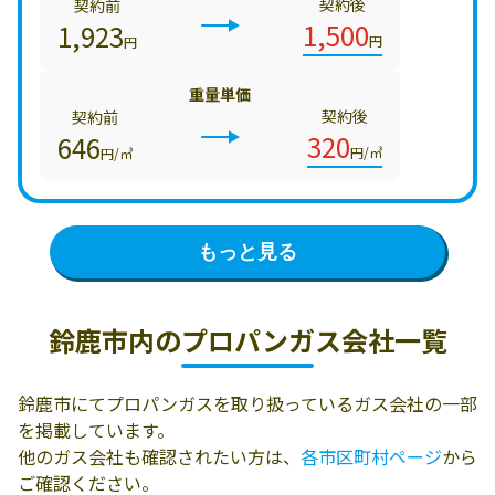
契約後
契約前
1,500
1,923
円
円
重量単価
契約後
契約前
320
646
円/㎥
円/㎥
もっと見る
鈴鹿市内の
プロパンガス会社一覧
鈴鹿市にてプロパンガスを取り扱っているガス会社の一部
を掲載しています。
他のガス会社も確認されたい方は、
各市区町村ページ
から
ご確認ください。