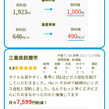
契約後
契約前
1,000
1,923
円
円
重量単価
契約後
契約前
490
646
円/㎥
円/㎥
戸建て/ 4人世帯
2025/7/14 投稿
三重県鈴鹿市
使用設備：給湯器
納得
信頼
対応
わかり
満足
4.8
感：
感：
力：
やす
度：
5
4
5
さ：5
5
サイトも見やすく、素早く3社ほどガス会社を紹介
していただきました。<br /> その中で納得のいくガ
ス会社と契約しました。なんでもっと早くエネピさ
んにたのまなかったのかと後悔してます
7,599
月々
円削減！