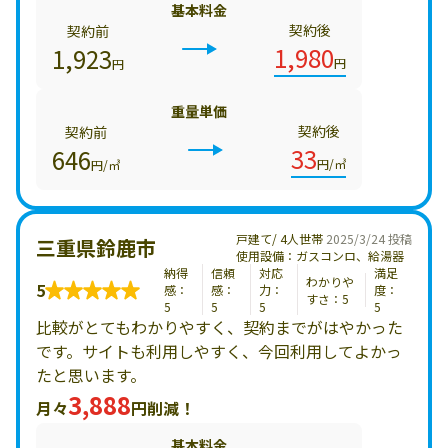
基本料金
契約後
契約前
1,980
1,923
円
円
重量単価
契約後
契約前
33
646
円/㎥
円/㎥
戸建て/ 4人世帯
2025/3/24 投稿
三重県鈴鹿市
使用設備：ガスコンロ、給湯器
納得
信頼
対応
満足
わかりや
5
感：
感：
力：
度：
すさ：5
5
5
5
5
比較がとてもわかりやすく、契約までがはやかった
です。サイトも利用しやすく、今回利用してよかっ
たと思います。
3,888
月々
円削減！
基本料金