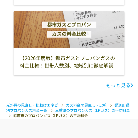
2-47
米伝ガス株式会
513-0801 鈴鹿市
059-382-0072
社
神戸6丁目5-18
田中商店
鈴鹿市石薬師字
059-374-1487
願入坊278-10
朝日ガスエナジ
513-0818 鈴鹿市
059-382-6060
【2026年度版】都市ガスとプロパンガスの
ー鈴鹿ガスセン
安塚町1350-194
料金比較！世帯人数別、地域別に徹底解説
ター
朝日屋
519-0323 鈴鹿市
059-371-0020
もっと見る
伊船町1112-2
大松
513-0801 鈴鹿市
059-382-0768
光熱費の見直し・比較はエネピ
ガス料金の見直し・比較
都道府県
神戸2丁目4-40
別プロパンガス料金一覧
三重県のプロパンガス（LPガス）の平均料金
鈴鹿市のプロパンガス（LPガス）の平均料金
太田屋
鈴鹿市南堀江2丁
059-385-0508
目23-28