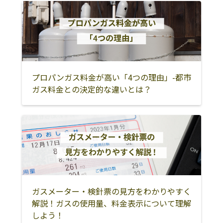
ム工業所
丁目1-21
三重郡川越町
津市
伊賀市
有限会社江戸屋
鈴鹿市稲生2丁目
059-386-1094
5-1
名張市
松阪市
多気郡明和町
有限会社宮崎燃
510-0234 鈴鹿市
059-386-0106
多気郡多気町
多気郡大台町
伊勢市
料住設
江島本町23-20
鳥羽市
志摩市
度会郡南伊勢町
プロパンガス料金が高い「4つの理由」-都市
有限会社宮崎燃
510-0234 鈴鹿市
0120-093-106
ガス料金との決定的な違いとは？
度会郡玉城町
度会郡度会町
度会郡大紀町
料住設
江島本町23-20
尾鷲市
熊野市
北牟婁郡紀北町
有限会社宮崎燃
510-0234 鈴鹿市
0120-093-106
料住設
江島本町23-20
南牟婁郡御浜町
南牟婁郡紀宝町
有限会社いそべ
510-0205 鈴鹿市
0120-391-095
商店
稲生2丁目1-8
北野燃料店
鈴鹿市高塚町
059-378-0694
ガスメーター・検針票の見方をわかりやすく
1065-25
解説！ガスの使用量、料金表示について理解
北川商店
鈴鹿市神戸2丁目
059-382-0208
しよう！