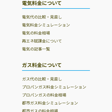
村田商店
740-0061 鈴鹿市
059-371-1066
電気料金について
小社町179-2
電気代の比較・見直し
相互プロパン株
鈴鹿市白子町字
059-386-1294
式会社
狭間2887-1
電気料金シミュレーション
電気の料金相場
早川商店
鈴鹿市稲生3丁目
059-386-0103
4-7
再エネ賦課金について
電気の記事一覧
川岸屋
鈴鹿市神戸8丁目
059-382-0102
15-25
ガス料金について
菅谷米穀
鈴鹿市住吉1丁目
059-378-0102
9-7
ガス代の比較・見直し
出口商店
510-0256 鈴鹿市
059-386-0210
プロパンガス料金シミュレーション
磯山2丁目15-14
プロパンガスの料金相場
糸谷商店
鈴鹿市西玉垣町
059-382-0329
都市ガス料金シミュレーション
1421-7
都市ガスの料金相場