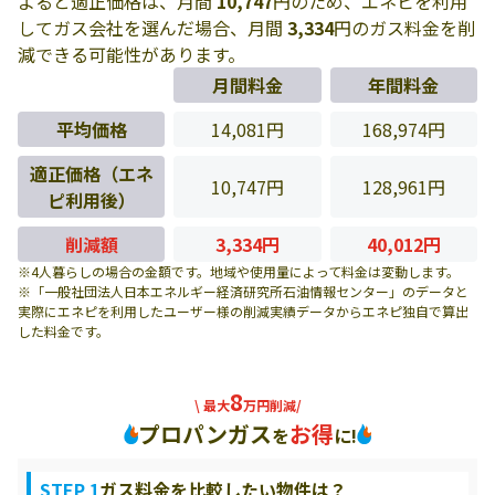
よると適正価格は、月間
10,747
円のため、エネピを利用
してガス会社を選んだ場合、月間
3,334
円のガス料金を削
減できる可能性があります。
月間料金
年間料金
平均価格
14,081円
168,974円
適正価格（エネ
10,747円
128,961円
ピ利用後）
削減額
3,334円
40,012円
※4人暮らしの場合の金額です。地域や使用量によって料金は変動します。
※「一般社団法人日本エネルギー経済研究所石油情報センター」のデータと
実際にエネピを利用したユーザー様の削減実績データからエネピ独自で算出
した料金です。
8
\ 最大
万円削減/
プロパンガス
お得
を
に!
STEP 1
ガス料金を比較したい物件は？