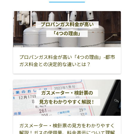
株式会社
五ｹ所浦1016
員弁郡東員町
三重郡菰野町
三重郡朝日町
ＪＡ伊勢南勢
度会郡南伊勢町
0599-66-0023
三重郡川越町
津市
伊賀市
五ｹ所浦652-9
名張市
松阪市
多気郡明和町
多気郡多気町
多気郡大台町
伊勢市
鳥羽市
志摩市
度会郡南伊勢町
プロパンガス料金が高い「4つの理由」-都市
ガス料金との決定的な違いとは？
度会郡玉城町
度会郡度会町
度会郡大紀町
尾鷲市
熊野市
北牟婁郡紀北町
南牟婁郡御浜町
南牟婁郡紀宝町
ガスメーター・検針票の見方をわかりやすく
解説！ガスの使用量、料金表示について理解