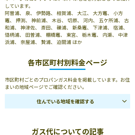
中村商店
290-0207 度会郡
0596-76-1203
しています。
南伊勢町村山
阿曽浦、 泉、 伊勢路、 相賀浦、 大江、 大方竈、 小方
381-80
竈、 押渕、 神前浦、 木谷、 切原、 河内、 五ケ所浦、 古
青木商店
360-0215 度会郡
0599-69-2063
和浦、 神津佐、 斎田、 礫浦、 新桑竈、 下津浦、 宿浦、
南伊勢町田曽浦
慥柄浦、 田曽浦、 棚橋竈、 東宮、 栃木竈、 内瀬、 中津
4002
浜浦、 奈屋浦、 贄浦、 迫間浦 ほか
三栄商会
度会郡南伊勢町
0596-72-0140
各市区町村別料金ページ
慥柄浦5-4
五郎屋商店
度会郡南伊勢町
0599-64-2058
市区町村ごとのプロパンガス料金を掲載しています。お住
相賀浦190-1
まいの地域ページでご確認ください。
岸商店
度会郡南伊勢町
0596-72-1223
阿曽浦251-20
住んでいる地域を確認する
伊勢農協経済３
度会郡南伊勢町
0596-72-1311
課生活グループ
贄浦59-1
桑名市
四日市市
いなべ市
ガス代についての記事
ミオキ電化設備
度会郡南伊勢町
0599-66-0073
鈴鹿市
亀山市
桑名郡木曽岬町