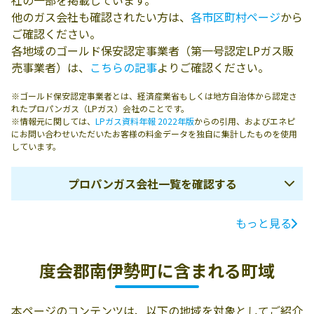
社の一部を掲載しています。
他のガス会社も確認されたい方は、
各市区町村ページ
から
ご確認ください。
各地域のゴールド保安認定事業者（第一号認定LPガス販
売事業者）は、
こちらの記事
よりご確認ください。
※ゴールド保安認定事業者とは、経済産業省もしくは地方自治体から認定さ
れたプロパンガス（LPガス）会社のことです。
※情報元に関しては、
LPガス資料年報 2022年版
からの引用、およびエネピ
にお問い合わせいただいたお客様の料金データを独自に集計したものを使用
しています。
プロパンガス会社一覧を確認する
もっと見る
ガス会社名
所在地
電話番号
有限会社白髭商
516-0101 度会郡
0599-66-0161
度会郡南伊勢町に含まれる町域
店
南伊勢町五ｹ浦
3914
本ページのコンテンツは、以下の地域を対象としてご紹介