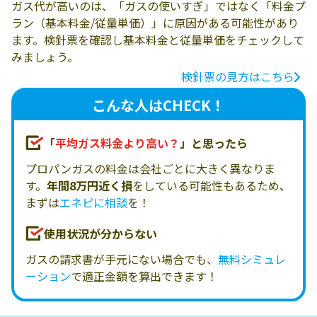
ガス代が高いのは、「ガスの使いすぎ」ではなく「料金プ
ラン（基本料金/従量単価）」に原因がある可能性があり
ます。検針票を確認し基本料金と従量単価をチェックして
みましょう。
検針票の見方はこちら
こんな人はCHECK！
「
平均ガス料金より高い？
」と思ったら
プロパンガスの料金は会社ごとに大きく異なりま
す。
年間8万円近く損
をしている可能性もあるため、
まずは
エネピに相談
を！
使用状況が分からない
ガスの請求書が手元にない場合でも、
無料シミュレ
ーション
で適正金額を算出できます！