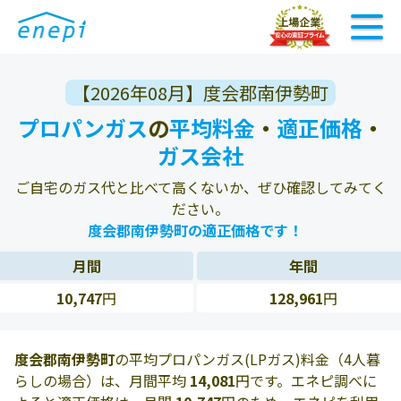
【2026年08月】度会郡南伊勢町
プロパンガス
の
平均料金
・
適正価格
・
ガス会社
ご自宅のガス代と比べて高くないか、ぜひ確認してみてく
ださい。
度会郡南伊勢町の適正価格です！
月間
年間
10,747
円
128,961
円
度会郡南伊勢町
の平均プロパンガス(LPガス)料金（4人暮
らしの場合）は、月間平均
14,081
円です。エネピ調べに