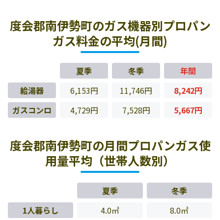
度会郡南伊勢町のガス機器別プロパン
ガス料金の平均(月間)
夏季
冬季
年間
給湯器
6,153円
11,746円
8,242円
ガスコンロ
4,729円
7,528円
5,667円
度会郡南伊勢町の月間プロパンガス使
用量平均（世帯人数別）
夏季
冬季
1人暮らし
4.0㎥
8.0㎥