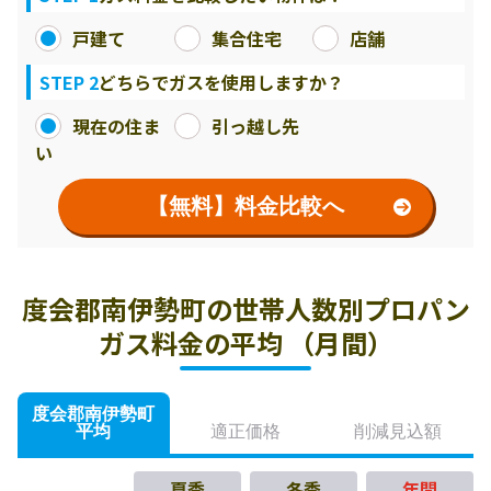
戸建て
集合住宅
店舗
STEP 2
どちらでガスを使用しますか？
現在の住ま
引っ越し先
い
【無料】料金比較へ
度会郡南伊勢町の世帯人数別プロパン
ガス料金の平均 （月間）
度会郡南伊勢町
平均
適正価格
削減見込額
夏季
冬季
年間