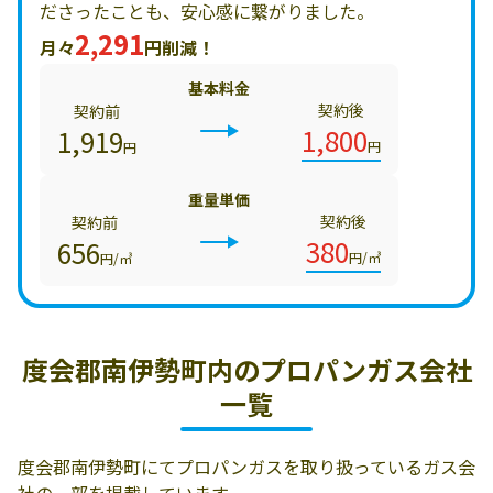
ださったことも、安心感に繋がりました。
2,291
月々
円削減！
基本料金
契約後
契約前
1,800
1,919
円
円
重量単価
契約後
契約前
380
656
円/㎥
円/㎥
度会郡南伊勢町内の
プロパンガス会社
一覧
度会郡南伊勢町にてプロパンガスを取り扱っているガス会