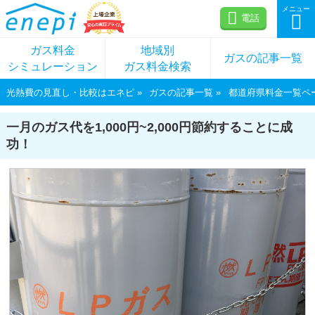
メニュー
電話
ガス料金
地域別
ガスの記事一覧
シミュレーション
ガス料金検索
光熱費の見直し・比較はエネピ
ガスの記事一覧
都道府県料金一覧ペ
一月のガス代を1,000円~2,000円節約することに成
功！