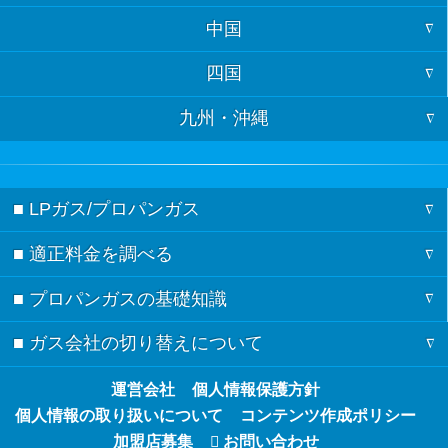
中国
大阪
石川
埼玉
宮城
四国
山口
兵庫
富山
千葉
秋田
九州・沖縄
徳島
島根
京都
岐阜
茨城
山形
福岡
香川
鳥取
滋賀
長野
栃木
福島
■ LPガス/プロパンガス
佐賀
愛媛
広島
奈良
新潟
群馬
■ 適正料金を調べる
ガスの記事一覧
長崎
高知
岡山
和歌山
愛知
■ プロパンガスの基礎知識
料金シミュレーション
節約術
熊本
静岡
■ ガス会社の切り替えについて
検針票の見方
都道府県別の料金相場
ガスの基礎知識
大分
三重
ガス会社の切り替え方
運営会社
個人情報保護方針
都市ガスとプロパンガスの違い
ガス会社の契約・見積もり
宮崎
山梨
個人情報の取り扱いについて
コンテンツ作成ポリシー
ガス会社の切り替えのQ&A
プロパンガスのメリット・デメリット
加盟店募集
お問い合わせ
鹿児島