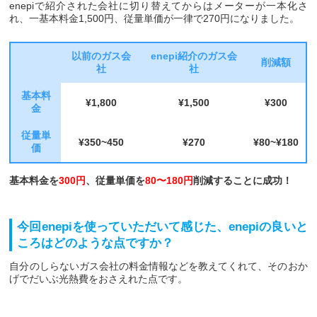
enepiで紹介された会社に切り替えてからはメーターが一本化さ
れ、一基本料金1,500円、従量単価が一律で270円になりました。
以前のガス会
enepi紹介のガス会
削減額
社
社
基本料
¥1,800
¥1,500
¥300
金
従量単
¥350~450
¥270
¥80~¥180
価
基本料金を
300円
、従量単価を
80〜180円
削減することに成功！
今回enepiを使っていただいて感じた、enepiの良いと
ころはどのような点ですか？
自分のしらないガス会社の料金情報などを教えてくれて、そのおか
げでだいぶ光熱費をおさえれた点です。