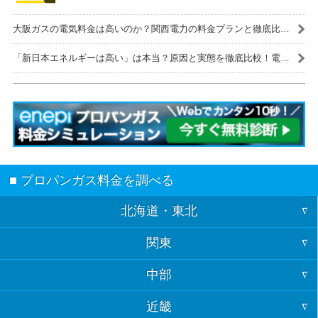
大阪ガスの電気料金は高いのか？関西電力の料金プランと徹底比
較！
「新日本エネルギーは高い」は本当？原因と実態を徹底比較！電気
代を安くする解決策も紹介
■ プロパンガス料金を調べる
北海道・東北
関東
北海道
中部
東京
青森
近畿
福井
神奈川
岩手