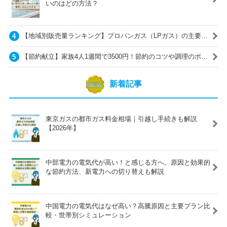
いのはどの方法？
【地域別販売量ランキング】プロパンガス（LPガス）の主要ガ
ス会社一覧
【節約献立】家族4人1週間で3500円！節約のコツや調理のポイ
ントも紹介
新着記事
東京ガスの都市ガス料金相場｜引越し手続きも解説
【2026年】
中部電力の電気代が高い！と感じる方へ。原因と効果的
な節約方法、新電力への切り替えも解説
中国電力の電気代はなぜ高い？高騰原因と主要プラン比
較・世帯別シミュレーション