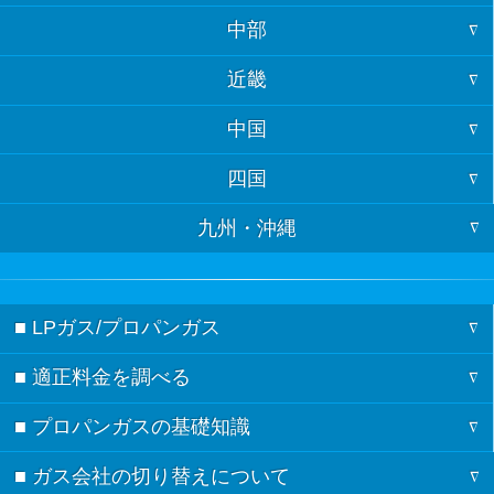
中部
東京
青森
近畿
福井
神奈川
岩手
中国
大阪
石川
埼玉
宮城
四国
山口
兵庫
富山
千葉
秋田
九州・沖縄
徳島
島根
京都
岐阜
茨城
山形
福岡
香川
鳥取
滋賀
長野
栃木
福島
■ LPガス/プロパンガス
佐賀
愛媛
広島
奈良
新潟
群馬
■ 適正料金を調べる
ガスの記事一覧
長崎
高知
岡山
和歌山
愛知
■ プロパンガスの基礎知識
料金シミュレーション
節約術
熊本
静岡
■ ガス会社の切り替えについて
検針票の見方
都道府県別の料金相場
ガスの基礎知識
大分
三重