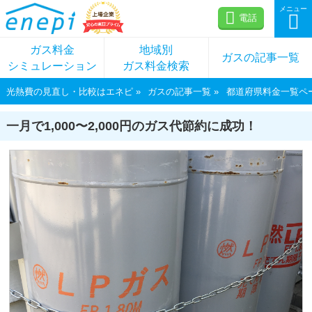
メニュー
電話
ガス料金
地域別
ガスの記事一覧
シミュレーション
ガス料金検索
光熱費の見直し・比較はエネピ
ガスの記事一覧
都道府県料金一覧ペ
一月で1,000〜2,000円のガス代節約に成功！