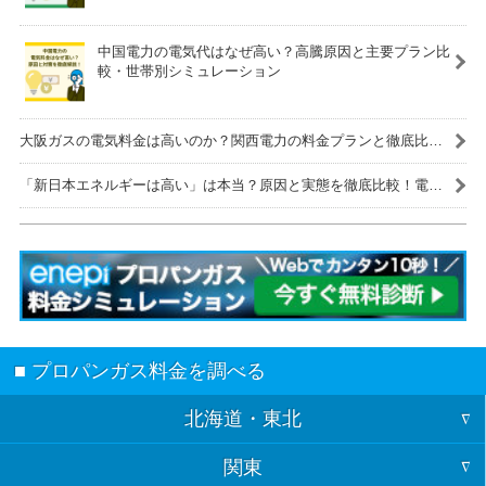
中国電力の電気代はなぜ高い？高騰原因と主要プラン比
較・世帯別シミュレーション
大阪ガスの電気料金は高いのか？関西電力の料金プランと徹底比
較！
「新日本エネルギーは高い」は本当？原因と実態を徹底比較！電気
代を安くする解決策も紹介
■ プロパンガス料金を調べる
北海道・東北
関東
北海道