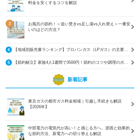
料金を安くするコツを解説
お風呂の節約！＜追い焚きvs足し湯vs入れ替え＞一番安
いのはどの方法？
【地域別販売量ランキング】プロパンガス（LPガス）の主要ガ
ス会社一覧
【節約献立】家族4人1週間で3500円！節約のコツや調理のポイ
ントも紹介
新着記事
東京ガスの都市ガス料金相場｜引越し手続きも解説
【2026年】
中部電力の電気代が高い！と感じる方へ。原因と効果的
な節約方法、新電力への切り替えも解説