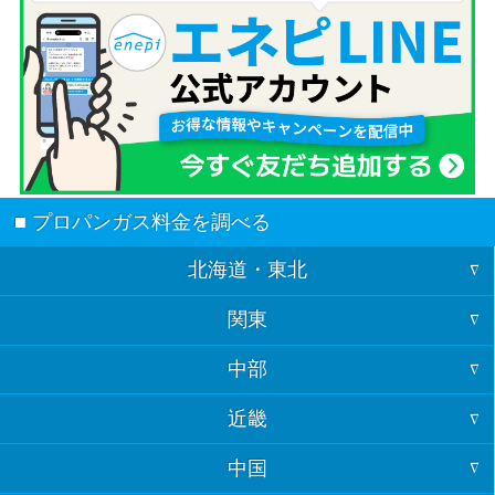
■ プロパンガス料金を調べる
北海道・東北
関東
北海道
中部
東京
青森
近畿
福井
神奈川
岩手
中国
大阪
石川
埼玉
宮城