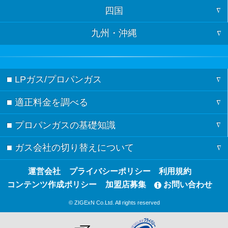
四国
山口
京都
富山
千葉
秋田
九州・沖縄
徳島
島根
兵庫
岐阜
茨城
山形
福岡
香川
鳥取
奈良
長野
栃木
福島
■ LPガス/プロパンガス
佐賀
愛媛
広島
三重
新潟
群馬
■ 適正料金を調べる
ガスの記事一覧
長崎
高知
岡山
滋賀
愛知
■ プロパンガスの基礎知識
料金シミュレーション
節約術
熊本
和歌山
静岡
■ ガス会社の切り替えについて
検針票の見方
都道府県別の料金相場
ガスの基礎知識
大分
山梨
ガス会社の切り替え方
運営会社
プライバシーポリシー
利用規約
都市ガスとプロパンガスの違い
ガス会社の契約・見積もり
宮崎
コンテンツ作成ポリシー
加盟店募集
お問い合わせ
ガス会社の切り替えのQ&A
プロパンガスのメリット・デメリット
鹿児島
© ZIGExN Co.Ltd. All rights reserved
ガス会社の切り替え体験談
プロパンガスが高い理由
沖縄