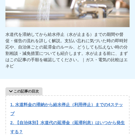
水道代を滞納してから給水停止（水が止まる）までの期間や督
促・催告の流れを詳しく解説。支払い忘れに気づいた時の即時対
応や、自治体ごとの延滞金のルール、どうしても払えない時の分
割相談・減免措置についても紹介します。水が止まる前に、まず
はこの記事の手順を確認してください。｜ガス・電気の比較はエ
ネピ
この記事の目次
水道料金の滞納から給水停止（利用停止）までの4ステッ
プ
【自治体別】水道代の延滞金（延滞利息）はいつから発生
する？