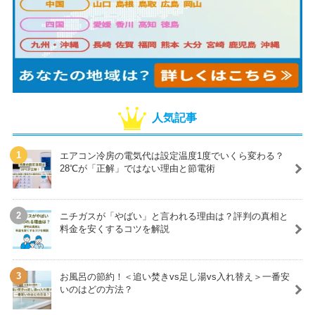
人気記事
エアコン冷房の電気代は設定温度1度でいくら変わる？
28℃が「正解」ではない理由と節電術
ニチガスが「やばい」と言われる理由は？評判の真相と
料金を安くするコツを解説
お風呂の節約！＜追い焚きvs足し湯vs入れ替え＞一番安
いのはどの方法？