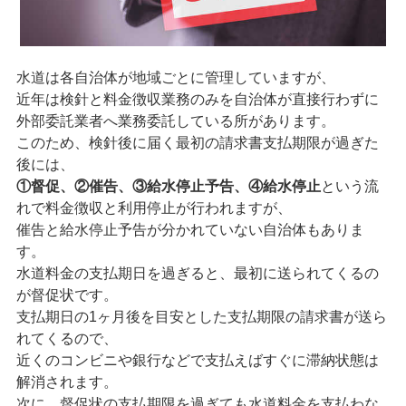
水道は各自治体が地域ごとに管理していますが、
近年は検針と料金徴収業務のみを自治体が直接行わずに
外部委託業者へ業務委託している所があります。
このため、検針後に届く最初の請求書支払期限が過ぎた
後には、
①督促、②催告、③給水停止予告、④給水停止
という流
れで料金徴収と利用停止が行われますが、
催告と給水停止予告が分かれていない自治体もありま
す。
水道料金の支払期日を過ぎると、最初に送られてくるの
が督促状です。
支払期日の1ヶ月後を目安とした支払期限の請求書が送ら
れてくるので、
近くのコンビニや銀行などで支払えばすぐに滞納状態は
解消されます。
次に、督促状の支払期限を過ぎても水道料金を支払わな