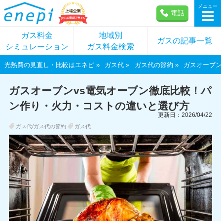
メニュー
電話
ガス料金
地域別
ガスの記事一覧
シミュレーション
ガス料金検索
光熱費の見直し・比較はエネピ
ガス代
ガス代の節約
ガスオーブ
ガスオーブンvs電気オーブン徹底比較！パ
ン作り・火力・コストの違いと選び方
更新日：2026/04/22
ガス代/ガス代の節約
ガス代