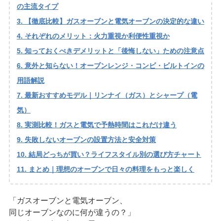
の主流タイプ
【徹底比較】ガスオーブンと電気オーブンの決定的な違い
それぞれのメリット：火力重視か利便性重視か
知っておくべきデメリットと「後悔しない」ための注意点
意外と知らない！オーブンレンジ・コンビ・ビルトインの
用語解説
最新おすすめモデル｜リンナイ（ガス）とシャープ（電
気）
実測比較！ガスと電気で予熱時間はこれだけ違う
失敗しないオーブンの設置方法と安全対策
結局どっちが買い？ライフスタイル別の選び方チャート
まとめ｜理想のオーブンで日々の料理をもっと楽しく
「ガスオーブンと電気オーブン、
同じオーブンなのに何が違うの？」