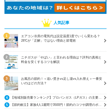
人気記事
エアコン冷房の電気代は設定温度1度でいくら変わる？
28℃が「正解」ではない理由と節電術
ニチガスが「やばい」と言われる理由は？評判の真相と
料金を安くするコツを解説
お風呂の節約！＜追い焚きvs足し湯vs入れ替え＞一番安
いのはどの方法？
【地域別販売量ランキング】プロパンガス（LPガス）の主要ガ
ス会社一覧
【節約献立】家族4人1週間で3500円！節約のコツや調理のポイ
ントも紹介