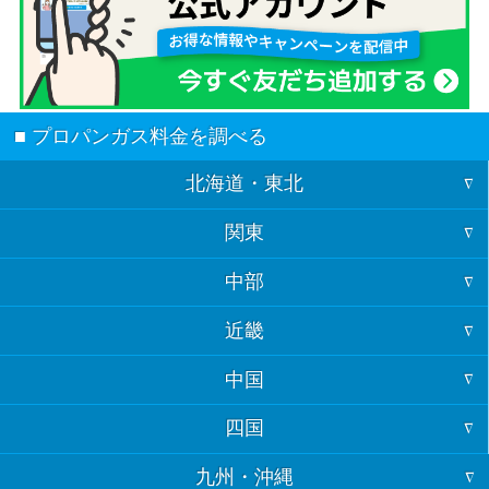
■ プロパンガス料金を調べる
北海道・東北
関東
北海道
中部
東京
青森
近畿
福井
神奈川
岩手
中国
大阪
石川
埼玉
宮城
四国
山口
京都
富山
千葉
秋田
九州・沖縄
徳島
島根
兵庫
岐阜
茨城
山形