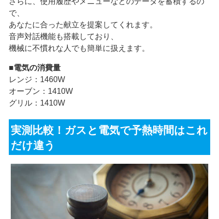
さらに、使用履歴やメニューなどのデータを蓄積するの
で、
あなたに合った献立を提案してくれます。
音声対話機能も搭載しており、
機械に不慣れな人でも簡単に扱えます。
■電気の消費量
レンジ：1460W
オーブン：1410W
グリル：1410W
実測比較！ガスと電気で予熱時間はこれ
だけ違う