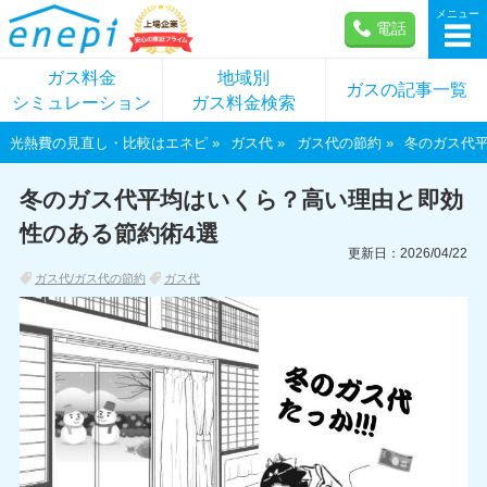
メニュー
電話
ガス料金
地域別
ガスの記事一覧
シミュレーション
ガス料金検索
光熱費の見直し・比較はエネピ
ガス代
ガス代の節約
冬のガス代
冬のガス代平均はいくら？高い理由と即効
性のある節約術4選
更新日：2026/04/22
ガス代/ガス代の節約
ガス代