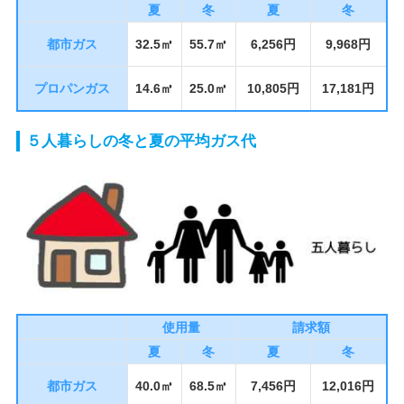
夏
冬
夏
冬
都市ガス
32.5㎥
55.7㎥
6,256円
9,968円
プロパンガス
14.6㎥
25.0㎥
10,805円
17,181円
５人暮らしの冬と夏の平均ガス代
使用量
請求額
夏
冬
夏
冬
都市ガス
40.0㎥
68.5㎥
7,456円
12,016円