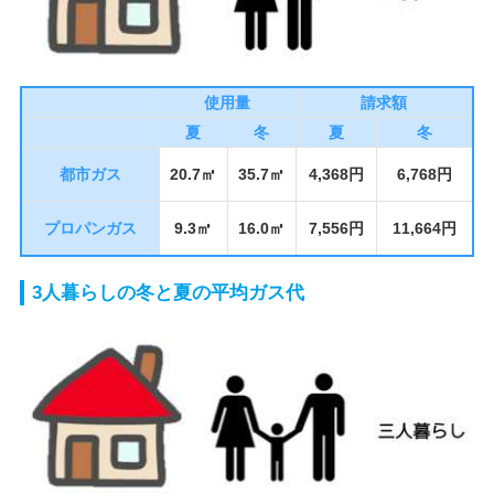
使用量
請求額
夏
冬
夏
冬
都市ガス
20.7㎥
35.7㎥
4,368円
6,768円
プロパンガス
9.3㎥
16.0㎥
7,556円
11,664円
3人暮らしの冬と夏の平均ガス代