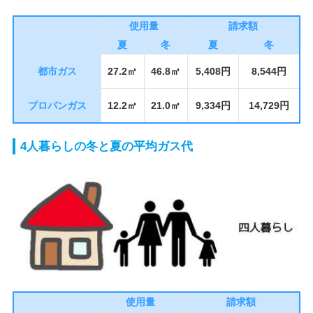
使用量
請求額
夏
冬
夏
冬
都市ガス
27.2㎥
46.8㎥
5,408円
8,544円
プロパンガス
12.2㎥
21.0㎥
9,334円
14,729円
4人暮らしの冬と夏の平均ガス代
使用量
請求額