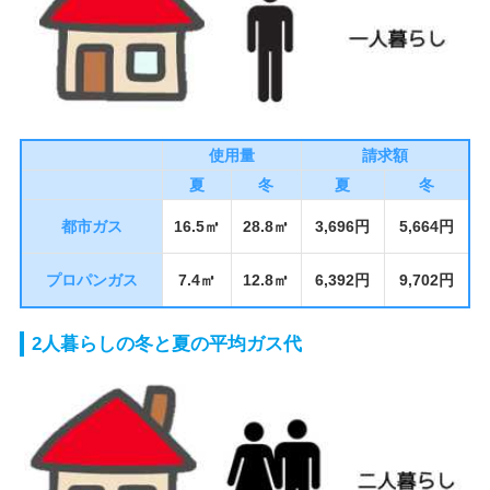
使用量
請求額
夏
冬
夏
冬
都市ガス
16.5㎥
28.8㎥
3,696円
5,664円
プロパンガス
7.4㎥
12.8㎥
6,392円
9,702円
2人暮らしの冬と夏の平均ガス代