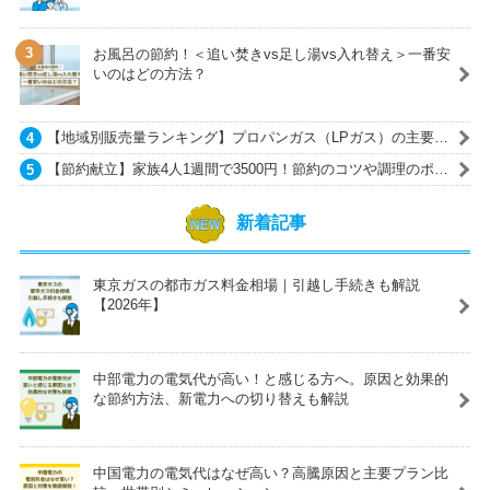
お風呂の節約！＜追い焚きvs足し湯vs入れ替え＞一番安
いのはどの方法？
【地域別販売量ランキング】プロパンガス（LPガス）の主要ガ
ス会社一覧
【節約献立】家族4人1週間で3500円！節約のコツや調理のポイ
ントも紹介
新着記事
東京ガスの都市ガス料金相場｜引越し手続きも解説
【2026年】
中部電力の電気代が高い！と感じる方へ。原因と効果的
な節約方法、新電力への切り替えも解説
中国電力の電気代はなぜ高い？高騰原因と主要プラン比