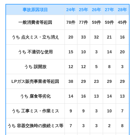
事故原因項目
24年
25年
26年
27年
28年
一般消費者等起因
78件
77件
59件
59件
45件
うち 点火ミス・立ち消え
20
33
32
21
16
うち 不適切な使用
15
10
3
14
20
うち 誤開放
12
12
5
8
3
LPガス販売事業者等起因
38
29
23
29
29
うち 腐食等劣化
14
16
13
14
13
うち 工事ミス・作業ミス
9
9
3
10
7
うち 容器交換時の接続ミス等
7
3
3
2
8