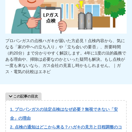
プロパンガスの点検ハガキが届いた方必見！点検内容から、気に
なる「家の中への立ち入り」や「立ち会いの要否」、所要時間
（約20分）まで分かりやすく解説します。4年に1度の法的義務で
ある理由や、掃除は必要なのかといった疑問も解決。もし点検が
一度も来ないなら、ガス会社の見直し時かもしれません。｜ガ
ス・電気の比較はエネピ
この記事の目次
プロパンガスの法定点検はなぜ必要？無視できない「安
全」の理由
点検の通知はどこから来る？ハガキの見方と日程調整のコ