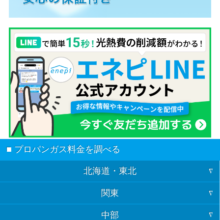
■ プロパンガス料金を調べる
北海道・東北
関東
北海道
中部
東京
青森