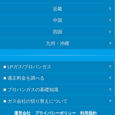
近畿
福井
神奈川
岩手
中国
大阪
石川
埼玉
宮城
四国
山口
京都
富山
千葉
秋田
九州・沖縄
徳島
島根
兵庫
岐阜
茨城
山形
福岡
香川
鳥取
奈良
長野
栃木
福島
■ LPガス/プロパンガス
佐賀
愛媛
広島
三重
新潟
群馬
■ 適正料金を調べる
ガスの記事一覧
長崎
高知
岡山
滋賀
愛知
■ プロパンガスの基礎知識
料金シミュレーション
節約術
熊本
和歌山
静岡
■ ガス会社の切り替えについて
検針票の見方
都道府県別の料金相場
ガスの基礎知識
大分
山梨
ガス会社の切り替え方
運営会社
プライバシーポリシー
利用規約
都市ガスとプロパンガスの違い
ガス会社の契約・見積もり
宮崎