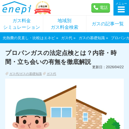
メニュー
電話
ガス料金
地域別
ガスの記事一覧
シミュレーション
ガス料金検索
光熱費の見直し・比較はエネピ
ガス代
ガスの基礎知識
プロパン
プロパンガスの法定点検とは？内容・時
間・立ち会いの有無を徹底解説
更新日：2026/04/22
ガス代/ガスの基礎知識
ガス代