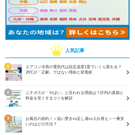
人気記事
エアコン冷房の電気代は設定温度1度でいくら変わる？
28℃が「正解」ではない理由と節電術
ニチガスが「やばい」と言われる理由は？評判の真相と
料金を安くするコツを解説
お風呂の節約！＜追い焚きvs足し湯vs入れ替え＞一番安
いのはどの方法？