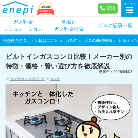
メニュー
電話
ガス料金
地域別
ガスの記事一覧
シミュレーション
ガス料金検索
光熱費の見直し・比較はエネピ
ガス代
ガスの基礎知識
ビルトイ
ビルトインガスコンロ比較！メーカー別の
特徴・価格・賢い選び方を徹底解説
更新日：2026/04/03
ガス代/ガスの基礎知識
ガス代