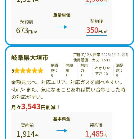
円
重量単価
契約後
契約前
350
673
円/㎥
円/㎥
戸建て/ 2人世帯
2025/9/13 投稿
岐阜県大垣市
使用設備：ガスコンロ
納得
信頼
対応
満足
わかりや
5
感：
感：
力：
度：
すさ：5
5
5
5
5
金額見比べ、対応エリア、対応ガスを調べやすい。
<br /> また、気になることあれば問い合わせした時
の対応が早い。
3,543
月々
円削減！
基本料金
契約後
契約前
1,485
1,914
円
円