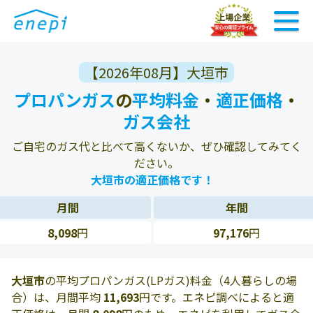
【2026年08月】大垣市
プロパンガス
の
平均料金
・
適正価格
・
ガス会社
ご自宅のガス代と比べて高くないか、ぜひ確認してみてく
ださい。
大垣市の適正価格です！
月間
年間
8,098
円
97,176
円
大垣市
の平均プロパンガス(LPガス)料金（4人暮らしの場
合）は、月間平均
11,693
円です。エネピ調べによると適