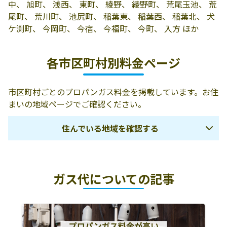
の1
中、 旭町、 浅西、 東町、 綾野、 綾野町、 荒尾玉池、 荒
尾町、 荒川町、 池尻町、 稲葉東、 稲葉西、 稲葉北、 犬
有限会社山田米
503-0015 大垣市
0584-78-2803
ケ渕町、 今岡町、 今宿、 今福町、 今町、 入方 ほか
店
林町3-53
有限会社山口屋
503-1621 大垣市
0584-45-2581
各市区町村別料金ページ
上石津町下多良
631-2
市区町村ごとのプロパンガス料金を掲載しています。お住
野田屋商店
503-0983 大垣市
0584-91-2018
まいの地域ページでご確認ください。
静里町1764
住んでいる地域を確認する
木戸屋醸造株式
大垣市木戸町
0584-78-3639
会社
518-2
岐阜市
羽島市
各務原市
米藤商店
大垣市久瀬川町
0584-78-4917
ガス代についての記事
4-20
山県市
瑞穂市
本巣市
武山燃料
大垣市藤江町3-
0584-78-2396
羽島郡岐南町
羽島郡笠松町
本巣郡北方町
144
大垣市
海津市
養老郡養老町