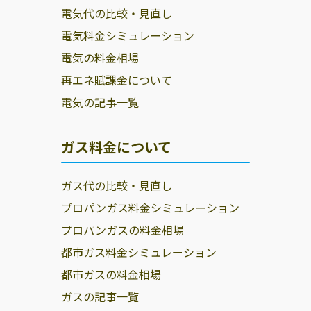
桧町704
電気代の比較・見直し
合名会社大友商
503-0102 大垣市
0584-62-3511
電気料金シミュレーション
店
墨俣町墨俣470
電気の料金相場
合資会社増井商
503-0974 大垣市
0584-78-3288
再エネ賦課金について
店
久瀬川町3-18
電気の記事一覧
吉安商事株式会
503-0833 大垣市
0584-81-7366
社
長沢町2-2-1
ガス料金について
岐阜県ＪＡビジ
大垣市上屋町2-
0584-89-1549
ネスサポート株
29-1
ガス代の比較・見直し
式会社／西濃営
プロパンガス料金シミュレーション
業所
プロパンガスの料金相場
株式会社和光産
大垣市神田町2-
0584-81-1257
都市ガス料金シミュレーション
業商会
18
都市ガスの料金相場
株式会社米定
503-0922 大垣市
0584-78-2155
ガスの記事一覧
馬場町20