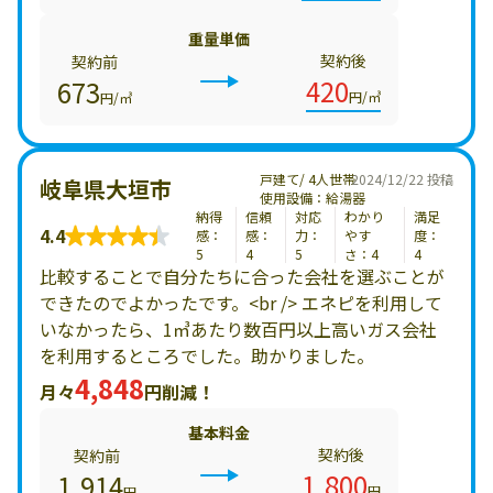
重量単価
契約後
契約前
420
673
円/㎥
円/㎥
戸建て/ 4人世帯
2024/12/22 投稿
岐阜県大垣市
使用設備：給湯器
納得
信頼
対応
わかり
満足
4.4
感：
感：
力：
やす
度：
5
4
5
さ：4
4
比較することで自分たちに合った会社を選ぶことが
できたのでよかったです。<br /> エネピを利用して
いなかったら、1㎥あたり数百円以上高いガス会社
を利用するところでした。助かりました。
4,848
月々
円削減！
基本料金
契約後
契約前
1,800
1,914
円
円