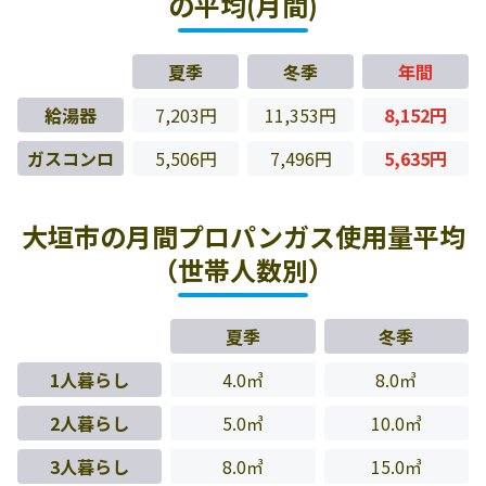
の平均(月間)
夏季
冬季
年間
給湯器
7,203円
11,353円
8,152円
ガスコンロ
5,506円
7,496円
5,635円
大垣市の月間プロパンガス使用量平均
（世帯人数別）
夏季
冬季
1人暮らし
4.0㎥
8.0㎥
2人暮らし
5.0㎥
10.0㎥
3人暮らし
8.0㎥
15.0㎥