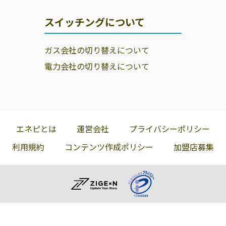
株式会社白木屋
大垣市赤坂町
0584-71-1138
スイッチングについて
商店
2949-1
株式会社大合商
大垣市本今町58
0584-78-9145
ガス会社の切り替えについて
会
電力会社の切り替えについて
株式会社大橋プ
503-0931 大垣市
0584-78-6746
ロパン
本今3-42
株式会社大丸
503-0993 大垣市
0584-91-1511
荒川町658
エネピとは
運営会社
プライバシーポリシー
株式会社岩井屋
503-0015 大垣市
0584-78-2037
利用規約
コンテンツ作成ポリシー
加盟店募集
林町8-1801-1
ガステックサー
大垣市草道島町
0584-71-1417
ビス株式会社／
39
大垣営業所
イビデンケミカ
503-0961 大垣市
0584-89-7491