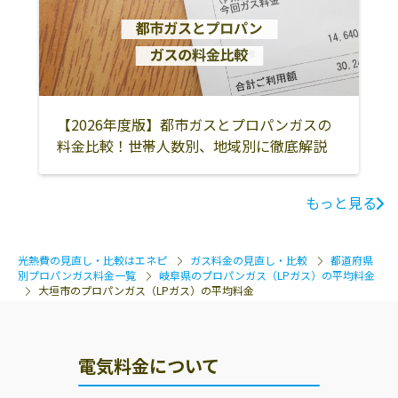
社
新田町2-895-1
大垣ガス株式会
503-0865 大垣市
0584-78-9131
社
寺内町3-67
川地商店
503-0984 大垣市
0584-91-6516
綾野1-2801
【2026年度版】都市ガスとプロパンガスの
料金比較！世帯人数別、地域別に徹底解説
西美濃農協 ふれ
大垣市上屋2丁目
0584-87-0302
あいプラザ
29番地1
もっと見る
水谷商店
515-2332 大垣市
0584-78-2841
南頬町2-95
光熱費の見直し・比較はエネピ
ガス料金の見直し・比較
都道府県
子安商店
503-0805 大垣市
0584-78-5561
別プロパンガス料金一覧
岐阜県のプロパンガス（LPガス）の平均料金
鶴見町487-1
大垣市のプロパンガス（LPガス）の平均料金
山田商店
059-1601 大垣市
0584-92-1830
檜町704
電気料金について
山田省三商店
503-0981 大垣市
0120-183-092