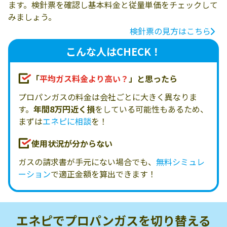
ます。検針票を確認し基本料金と従量単価をチェックして
みましょう。
検針票の見方はこちら
こんな人はCHECK！
「
平均ガス料金より高い？
」と思ったら
プロパンガスの料金は会社ごとに大きく異なりま
す。
年間8万円近く損
をしている可能性もあるため、
まずは
エネピに相談
を！
使用状況が分からない
ガスの請求書が手元にない場合でも、
無料シミュレ
ーション
で適正金額を算出できます！
エネピでプロパンガスを
切り替える