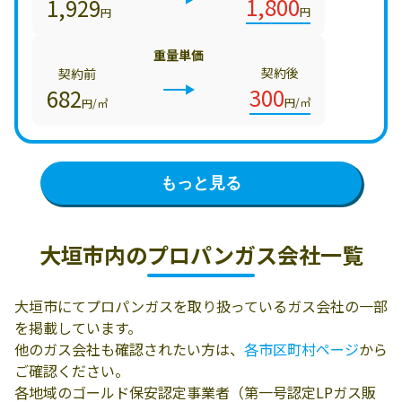
1,800
1,929
円
円
重量単価
契約後
契約前
300
682
円/㎥
円/㎥
もっと見る
大垣市内の
プロパンガス会社一覧
大垣市にてプロパンガスを取り扱っているガス会社の一部
を掲載しています。
他のガス会社も確認されたい方は、
各市区町村ページ
から
ご確認ください。
各地域のゴールド保安認定事業者（第一号認定LPガス販