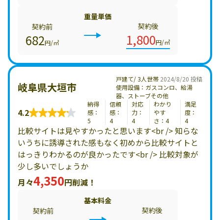
重量単価
契約後
契約前
1,800
682
円/㎥
円/㎥
戸建て/ 3人世帯
2024/8/20 投稿
岐阜県大垣市
使用設備：ガスコンロ、給湯
器、ストーブその他
納得
信頼
対応
わかり
満足
4.2
感：
感：
力：
やす
度：
5
4
4
さ：4
4
比較サイトは見やすかったと思います<br /> 知らな
いうちに誘導された感もなく初めから比較サイトと
はっきりわかるのが良かったです<br /> 比較対象が
少し多いでしょうか
4,350
月々
円削減！
基本料金
契約後
契約前