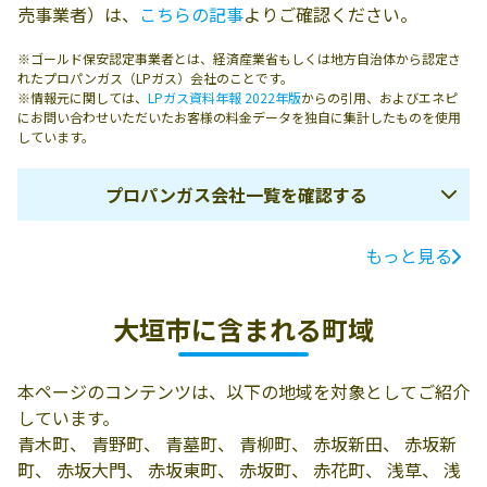
売事業者）は、
こちらの記事
よりご確認ください。
※ゴールド保安認定事業者とは、経済産業省もしくは地方自治体から認定さ
れたプロパンガス（LPガス）会社のことです。
※情報元に関しては、
LPガス資料年報 2022年版
からの引用、およびエネピ
にお問い合わせいただいたお客様の料金データを独自に集計したものを使用
しています。
プロパンガス会社一覧を確認する
もっと見る
ガス会社名
所在地
電話番号
有限会社米由
503-0864 大垣市
0584-78-2788
大垣市に含まれる町域
南頬町3-48
有限会社白木石
大垣市室村町1-
0584-78-2594
本ページのコンテンツは、以下の地域を対象としてご紹介
油瓦斯
122-2
しています。
有限会社大垣合
503-0812 大垣市
0584-73-3014
青木町、 青野町、 青墓町、 青柳町、 赤坂新田、 赤坂新
同ガス
万石3丁目23番地
町、 赤坂大門、 赤坂東町、 赤坂町、 赤花町、 浅草、 浅