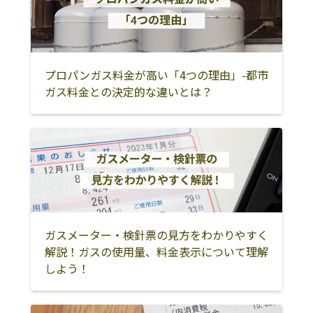
琵琶商事株式会
503-0817 大垣市
0584-81-7107
不破郡垂井町
安八郡神戸町
安八郡輪之内町
社
上面4-48
安八郡安八町
揖斐郡揖斐川町
揖斐郡大野町
藤田屋本店
大垣市新田町3-8
0584-89-1221
揖斐郡池田町
関市
美濃市
プロパンガス料金が高い「4つの理由」-都市
長谷川商事
大垣市昼飯町
0584-71-4555
ガス料金との決定的な違いとは？
584-1
美濃加茂市
可児市
郡上市
長谷川プロパン
503-2216 大垣市
0120-455-571､
加茂郡坂祝町
加茂郡富加町
加茂郡川辺町
ガス商事
昼飯町584-1
加茂郡七宗町
加茂郡八百津町
加茂郡白川町
中部ガス設備株
503-0932 大垣市
0584-78-4682
式会社
本今町262-33
加茂郡東白川村
可児郡御嵩町
多治見市
棚橋プロパン
503-0034 大垣市
0584-91-1007
中津川市
瑞浪市
恵那市
荒尾町1012-1
ガスメーター・検針票の見方をわかりやすく
土岐市
高山市
飛騨市
解説！ガスの使用量、料金表示について理解
大垣食糧株式会
503-0808 大垣市
0584-78-4521
しよう！
下呂市
大野郡白川村
不破郡関ケ原町
社
三塚町1092ｰ2
大屋商店有限会
503-0856 大垣市
0584-89-3544