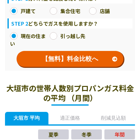
戸建て
集合住宅
店舗
STEP 2
どちらでガスを使用しますか？
現在の住ま
引っ越し先
い
【無料】料金比較へ
大垣市の世帯人数別プロパンガス料金
の平均 （月間）
大垣市 平均
適正価格
削減見込額
夏季
冬季
年間