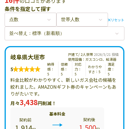
の口コミがあります
条件を指定して探す
リセット
戸建て/ 2人世帯
2026/5/21 投稿
岐阜県大垣市
使用設備：ガスコンロ、給湯器
納得
信頼
対応
満足
わかりや
5
感：
感：
力：
度：
すさ：5
5
5
5
5
料金比較がわかりやすく、新しいガス会社の候補を
絞れました。AMAZONギフト券のキャンペーンもあ
りがたいです。
3,438
月々
円削減！
基本料金
契約後
契約前
1,500
1,914
円