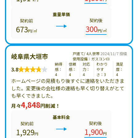
重量単価
契約後
契約前
300
673
円/㎥
円/㎥
戸建て/ 4人世帯
2024/11/7 投稿
岐阜県大垣市
使用設備：ガスコンロ
納得
信頼
対応
わかり
満足
3.8
感：
感：
力：
やす
度：
4
4
4
さ：3
4
ホームページの見積もり後すぐに連絡をいただきま
した。変更後の会社様の連絡も早く切り替えがとて
も早くできました。
4,848
月々
円削減！
基本料金
契約後
契約前
1,900
1,929
円
円