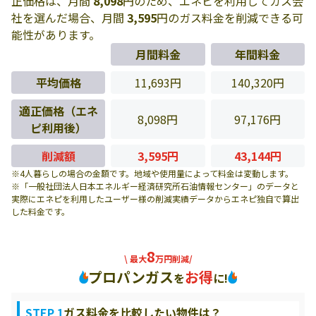
正価格は、月間
8,098
円のため、エネピを利用してガス会
社を選んだ場合、月間
3,595
円のガス料金を削減できる可
能性があります。
月間料金
年間料金
平均価格
11,693円
140,320円
適正価格（エネ
8,098円
97,176円
ピ利用後）
削減額
3,595円
43,144円
※4人暮らしの場合の金額です。地域や使用量によって料金は変動します。
※「一般社団法人日本エネルギー経済研究所石油情報センター」のデータと
実際にエネピを利用したユーザー様の削減実績データからエネピ独自で算出
した料金です。
8
\ 最大
万円削減/
プロパンガス
お得
を
に!
STEP 1
ガス料金を比較したい物件は？