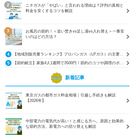
ニチガスが「やばい」と言われる理由は？評判の真相と
料金を安くするコツを解説
お風呂の節約！＜追い焚きvs足し湯vs入れ替え＞一番安
いのはどの方法？
【地域別販売量ランキング】プロパンガス（LPガス）の主要ガ
ス会社一覧
【節約献立】家族4人1週間で3500円！節約のコツや調理のポイ
ントも紹介
新着記事
東京ガスの都市ガス料金相場｜引越し手続きも解説
【2026年】
中部電力の電気代が高い！と感じる方へ。原因と効果的
な節約方法、新電力への切り替えも解説