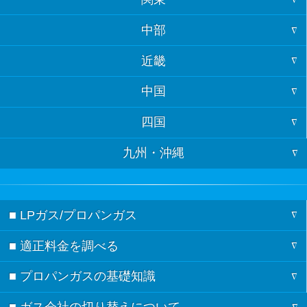
北海道
中部
東京
青森
近畿
福井
神奈川
岩手
中国
大阪
石川
埼玉
宮城
四国
山口
京都
富山
千葉
秋田
九州・沖縄
徳島
島根
兵庫
岐阜
茨城
山形
福岡
香川
鳥取
奈良
長野
栃木
福島
■ LPガス/プロパンガス
佐賀
愛媛
広島
三重
新潟
群馬
■ 適正料金を調べる
ガスの記事一覧
長崎
高知
岡山
滋賀
愛知
■ プロパンガスの基礎知識
料金シミュレーション
節約術
熊本
和歌山
静岡