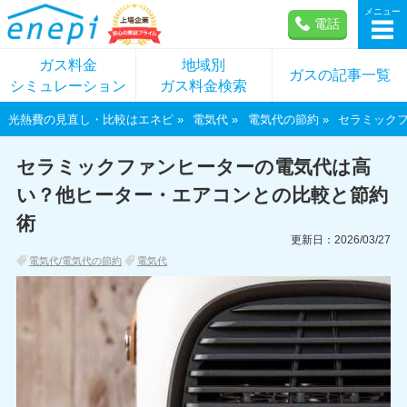
メニュー
電話
ガス料金
地域別
ガスの記事一覧
シミュレーション
ガス料金検索
光熱費の見直し・比較はエネピ
電気代
電気代の節約
セラミック
セラミックファンヒーターの電気代は高
い？他ヒーター・エアコンとの比較と節約
術
更新日：2026/03/27
電気代/電気代の節約
電気代