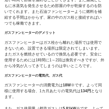
もに水蒸気を発生させるため部屋の中が乾燥するのを防
いでくれます。また石油ファンヒーターように燃料を補
給する手間はかからず、家の中のガス栓と接続すればい
つでも稼働できます。
ガスファンヒーターのデメリット
ガスファンヒーターはガス栓から離れた場所では使用で
きないため、設置できる場所は限定されてしまいます。
またガスを燃焼させているので換気も必要です。安全に
使用するためには1時間に1～2回は換気すべきですが、外
から冷気が入ってきてしまうのは辛いところです。
ガスファンヒーターの電気代、ガス代
ガスファンヒーターの消費電力は
18W
※です。よって同
様に使用する場合、1カ月あたりの電気代は
134円
となり
ます。
また、ガス使用量（都市ガス）は
5.81kW
※です。よって