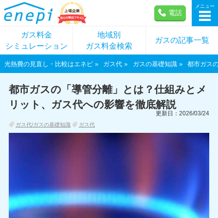
メニュー
電話
ガス料金
地域別
ガスの記事一覧
シミュレーション
ガス料金検索
光熱費の見直し・比較はエネピ
ガス代
ガスの基礎知識
都市ガス
都市ガスの「導管分離」とは？仕組みとメ
リット、ガス代への影響を徹底解説
更新日：2026/03/24
ガス代/ガスの基礎知識
ガス代