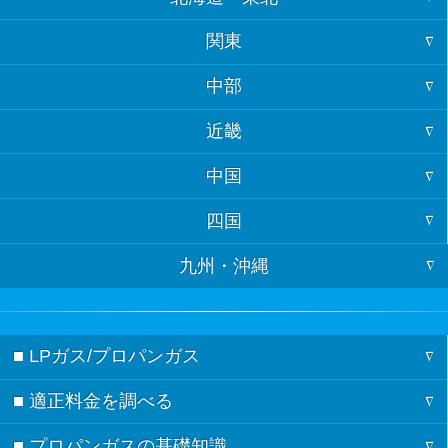
関東
北海道
中部
東京
青森
近畿
福井
神奈川
岩手
中国
大阪
石川
埼玉
宮城
四国
山口
京都
富山
千葉
秋田
九州・沖縄
徳島
島根
兵庫
岐阜
茨城
山形
福岡
香川
鳥取
奈良
長野
栃木
福島
■ LPガス/プロパンガス
佐賀
愛媛
広島
三重
新潟
群馬
■ 適正料金を調べる
ガスの記事一覧
長崎
高知
岡山
滋賀
愛知
■ プロパンガスの基礎知識
料金シミュレーション