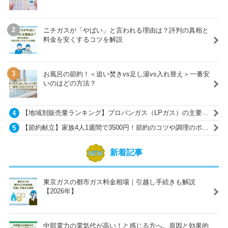
ニチガスが「やばい」と言われる理由は？評判の真相と
料金を安くするコツを解説
お風呂の節約！＜追い焚きvs足し湯vs入れ替え＞一番安
いのはどの方法？
【地域別販売量ランキング】プロパンガス（LPガス）の主要ガ
ス会社一覧
【節約献立】家族4人1週間で3500円！節約のコツや調理のポイ
ントも紹介
新着記事
東京ガスの都市ガス料金相場｜引越し手続きも解説
【2026年】
中部電力の電気代が高い！と感じる方へ。原因と効果的