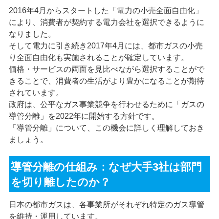
2016
年
4
月からスタートした「電力の小売全面自由化」
により、消費者が契約する電力会社を選択できるように
なりました。
そして電力に引き続き
2017
年
4
月には、都市ガスの小売
り全面自由化も実施されることが確定しています。
価格・サービスの両面を見比べながら選択することがで
きることで、消費者の生活がより豊かになることが期待
されています。
政府は、公平なガス事業競争を行わせるために「ガスの
導管分離」を
2022
年に開始する方針です。
「導管分離」について、この機会に詳しく理解しておき
ましょう。
導管分離の仕組み：なぜ大手3社は部門
を切り離したのか？
日本の都市ガスは、各事業所がそれぞれ特定のガス導管
を維持・運用しています。