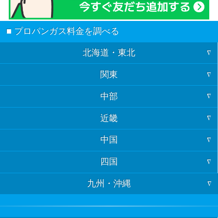
■ プロパンガス料金を調べる
北海道・東北
関東
北海道
中部
東京
青森
近畿
福井
神奈川
岩手
中国
大阪
石川
埼玉
宮城
四国
山口
京都
富山
千葉
秋田
九州・沖縄
徳島
島根
兵庫
岐阜
茨城
山形
福岡
香川
鳥取
奈良
長野
栃木
福島