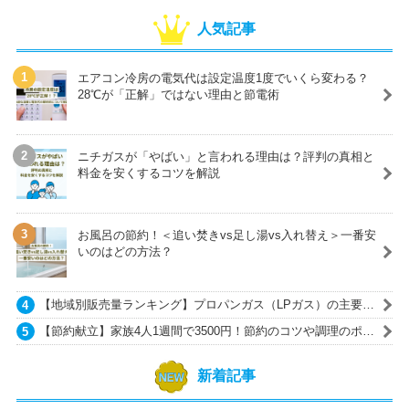
人気記事
エアコン冷房の電気代は設定温度1度でいくら変わる？
28℃が「正解」ではない理由と節電術
ニチガスが「やばい」と言われる理由は？評判の真相と
料金を安くするコツを解説
お風呂の節約！＜追い焚きvs足し湯vs入れ替え＞一番安
いのはどの方法？
【地域別販売量ランキング】プロパンガス（LPガス）の主要ガ
ス会社一覧
【節約献立】家族4人1週間で3500円！節約のコツや調理のポイ
ントも紹介
新着記事