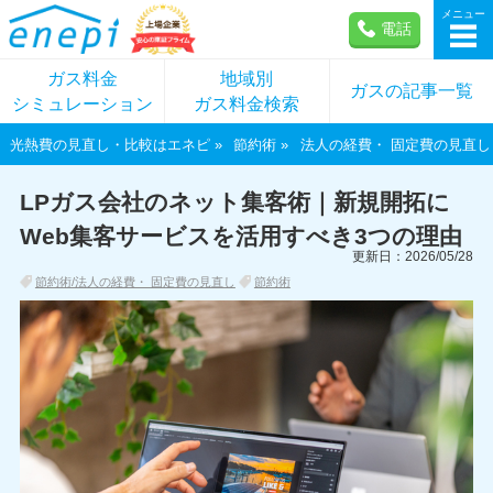
メニュー
電話
ガス料金
地域別
ガスの記事一覧
シミュレーション
ガス料金検索
光熱費の見直し・比較はエネピ
節約術
法人の経費・ 固定費の見直し
LPガス会社のネット集客術｜新規開拓に
Web集客サービスを活用すべき3つの理由
更新日：2026/05/28
節約術/法人の経費・ 固定費の見直し
節約術