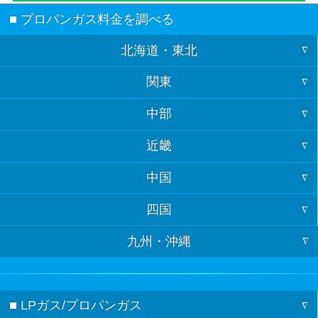
■ プロパンガス料金を調べる
北海道・東北
関東
北海道
中部
東京
青森
近畿
福井
神奈川
岩手
中国
大阪
石川
埼玉
宮城
四国
山口
京都
富山
千葉
秋田
九州・沖縄
徳島
島根
兵庫
岐阜
茨城
山形
福岡
香川
鳥取
奈良
長野
栃木
福島
■ LPガス/プロパンガス
佐賀
愛媛
広島
三重
新潟
群馬