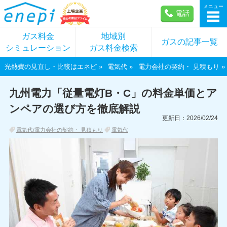
メニュー
電話
ガス料金
地域別
ガスの記事一覧
シミュレーション
ガス料金検索
光熱費の見直し・比較はエネピ
電気代
電力会社の契約・ 見積もり
九州電力「従量電灯B・C」の料金単価とア
ンペアの選び方を徹底解説
更新日：2026/02/24
電気代/電力会社の契約・ 見積もり
電気代