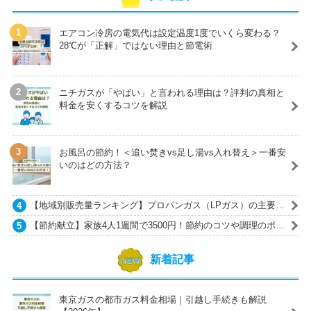
エアコン冷房の電気代は設定温度1度でいくら変わる？
28℃が「正解」ではない理由と節電術
ニチガスが「やばい」と言われる理由は？評判の真相と
料金を安くするコツを解説
お風呂の節約！＜追い焚きvs足し湯vs入れ替え＞一番安
いのはどの方法？
【地域別販売量ランキング】プロパンガス（LPガス）の主要ガ
ス会社一覧
【節約献立】家族4人1週間で3500円！節約のコツや調理のポイ
ントも紹介
新着記事
東京ガスの都市ガス料金相場｜引越し手続きも解説