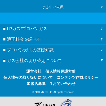
九州・沖縄
徳島
島根
京都
岐阜
茨城
山形
福岡
香川
鳥取
滋賀
長野
栃木
福島
■ LPガス/プロパンガス
佐賀
愛媛
広島
奈良
新潟
群馬
■ 適正料金を調べる
ガスの記事一覧
長崎
高知
岡山
和歌山
愛知
■ プロパンガスの基礎知識
料金シミュレーション
節約術
熊本
静岡
■ ガス会社の切り替えについて
検針票の見方
都道府県別の料金相場
ガスの基礎知識
大分
三重
ガス会社の切り替え方
運営会社
個人情報保護方針
都市ガスとプロパンガスの違い
ガス会社の契約・見積もり
宮崎
山梨
個人情報の取り扱いについて
コンテンツ作成ポリシー
ガス会社の切り替えのQ&A
プロパンガスのメリット・デメリット
加盟店募集
お問い合わせ
鹿児島
© ZIGExN Co.Ltd. All rights reserved
ガス会社の切り替え体験談
プロパンガスが高い理由
沖縄
プロパンガスの節約方法