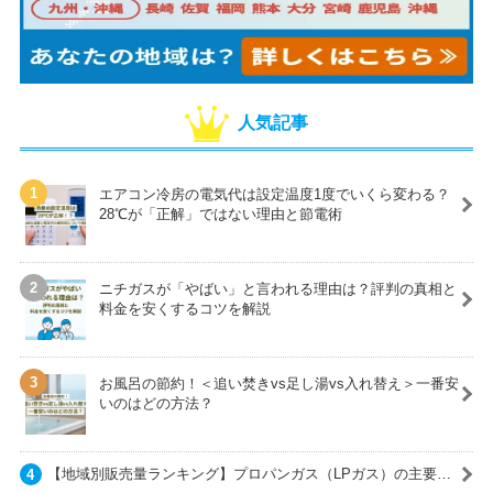
人気記事
エアコン冷房の電気代は設定温度1度でいくら変わる？
28℃が「正解」ではない理由と節電術
ニチガスが「やばい」と言われる理由は？評判の真相と
料金を安くするコツを解説
お風呂の節約！＜追い焚きvs足し湯vs入れ替え＞一番安
いのはどの方法？
【地域別販売量ランキング】プロパンガス（LPガス）の主要ガ