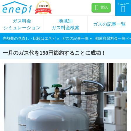
メニュー
電話
ガス料金
地域別
ガスの記事一覧
シミュレーション
ガス料金検索
光熱費の見直し・比較はエネピ
ガスの記事一覧
都道府県料金一覧ペ
一月のガス代を158円節約することに成功！