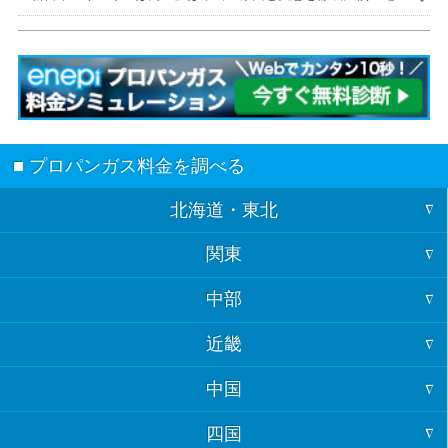
代を安くする解決策も紹介
■ プロパンガス料金を調べる
北海道・東北
関東
北海道
中部
東京
青森
近畿
福井
神奈川
岩手
中国
大阪
石川
埼玉
宮城
四国
山口
兵庫
富山
千葉
秋田