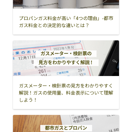
橋口商店
866-0081 八代市
0965-32-2801
阿蘇市
阿蘇郡南小国町
阿蘇郡小国町
植柳上町498-2
阿蘇郡産山村
阿蘇郡高森町
阿蘇郡南阿蘇村
プロパンガス料金が高い「4つの理由」-都市
八代市プロパン
866-0044 八代市
0965-39-7733
ガス料金との決定的な違いとは？
阿蘇郡西原村
八代市
上益城郡御船町
ガス協同組合
中北町3090
上益城郡嘉島町
上益城郡益城町
上益城郡甲佐町
第一プロパン株
311-4153 八代市
0965-37-1010
式会社
新開町3-80
上益城郡山都町
八代郡氷川町
水俣市
太栄プロパンガ
869-4203 八代市
0965-52-0126
人吉市
球磨郡錦町
球磨郡多良木町
ス株式会社
鏡町鏡50
球磨郡湯前町
球磨郡相良村
球磨郡五木村
泉プロパンガス
866-0804 八代市
0965-32-4020
ガスメーター・検針票の見方をわかりやすく
西宮町994-1
球磨郡山江村
球磨郡球磨村
球磨郡あさぎり
解説！ガスの使用量、料金表示について理解
町
城南プロパンガ
866-0844 八代市
0965-32-4533
しよう！
ス商会
旭中央通17-9
球磨郡水上村
葦北郡芦北町
葦北郡津奈木町
松島プロパンガ
866-0855 八代市
0965-34-3456
天草市
上天草市
天草郡苓北町
ス株式会社
袋町1-18