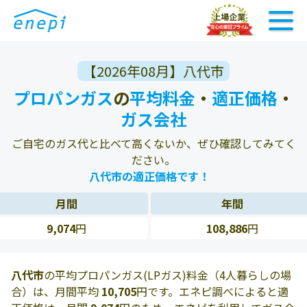
【2026年08月】八代市
プロパンガス
の
平均料金
・
適正価格
・
ガス会社
ご自宅のガス代と比べて高くないか、ぜひ確認してみてく
ださい。
八代市の適正価格です！
月間
年間
9,074
円
108,886
円
八代市
の平均プロパンガス(LPガス)料金（4人暮らしの場
合）は、月間平均
10,705
円です。エネピ調べによると適