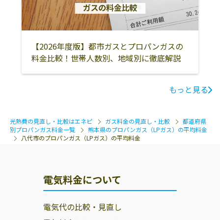
松島プロパンガ
866-0855 八代市
0120-875-318､
ス株式会社
袋町1-18
堺プロパン店
八代市大手町2-
0965-34-3583
【2026年度版】都市ガスとプロパンガスの
4-25
料金比較！世帯人数別、地域別に徹底解説
合資会社丸仙商
八代市坂本町坂
0965-53-7890
会
本4228-7
もっと見る
宮崎米店
八代市 郡築十二
0965-37-2594
番町276-5
光熱費の見直し・比較はエネピ
ガス料金の見直し・比較
都道府県
別プロパンガス料金一覧
熊本県のプロパンガス（LPガス）の平均料金
吉住酸素工業株
八代市萩原町1-
0965-32-3055
八代市のプロパンガス（LPガス）の平均料金
式会社
4-3
岩崎プロパン
八代市弥生町15-
0965-33-1163
10
電気料金について
関本プロパン商
866-0811 八代市
0965-32-5542
電気代の比較・見直し
店
西片町2243−1