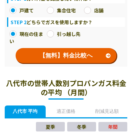
戸建て
集合住宅
店舗
STEP 2
どちらでガスを使用しますか？
現在の住ま
引っ越し先
い
【無料】料金比較へ
八代市の世帯人数別プロパンガス料金
の平均 （月間）
八代市 平均
適正価格
削減見込額
夏季
冬季
年間