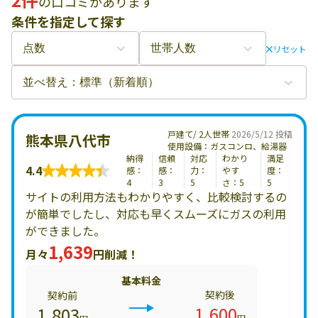
の口コミがあります
条件を指定して探す
リセット
戸建て/ 2人世帯
2026/5/12 投稿
熊本県八代市
使用設備：ガスコンロ、給湯器
納得
信頼
対応
わかり
満足
4.4
感：
感：
力：
やす
度：
4
3
5
さ：5
5
サイトの利用方法もわかりやすく、比較検討するの
が簡単でしたし、対応も早くスムーズにガスの利用
ができました。
1,639
月々
円削減！
基本料金
契約後
契約前
1,600
1,803
円