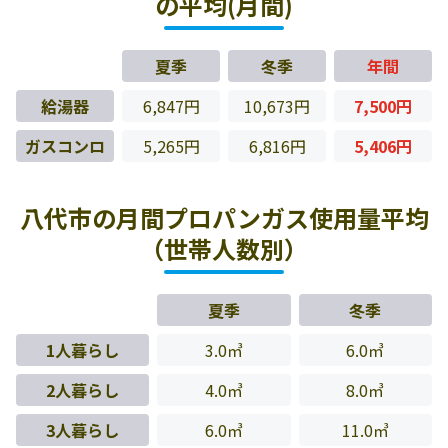
の平均(月間)
夏季
冬季
年間
給湯器
6,847円
10,673円
7,500円
ガスコンロ
5,265円
6,816円
5,406円
八代市の月間プロパンガス使用量平均
（世帯人数別）
夏季
冬季
1人暮らし
3.0㎥
6.0㎥
2人暮らし
4.0㎥
8.0㎥
3人暮らし
6.0㎥
11.0㎥