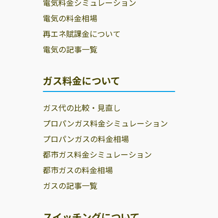
電気料金シミュレーション
関本プロパン商
866-0811 八代市
0120-325-542
電気の料金相場
店
西片町2243-2
再エネ賦課金について
株式会社ミスミ
八代市日奈久中
0965-38-0401
電気の記事一覧
／八代事業所
西町454
株式会社タキガ
866-0851 八代市
0120-323-866
ガス料金について
ワ
毘舎丸町6-19
安全ガスセンタ
八代市松崎町
0965-32-6343
ガス代の比較・見直し
ー株式会社
257-1
プロパンガス料金シミュレーション
イチナリ商店
869-4703 八代市
0120-460-057
プロパンガスの料金相場
千丁町新牟田
都市ガス料金シミュレーション
820-3
都市ガスの料金相場
ガスの記事一覧
スイッチングについて