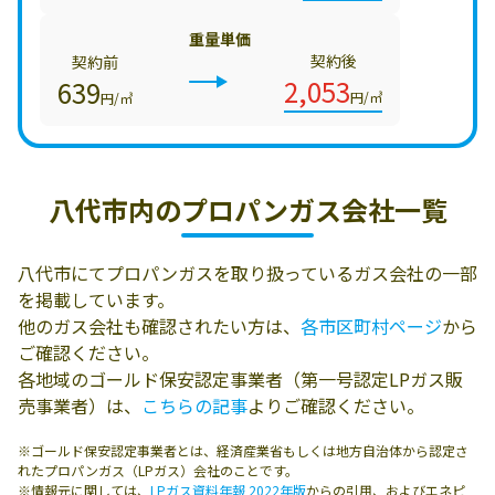
重量単価
契約後
契約前
2,053
639
円/㎥
円/㎥
八代市内の
プロパンガス会社一覧
八代市にてプロパンガスを取り扱っているガス会社の一部
を掲載しています。
他のガス会社も確認されたい方は、
各市区町村ページ
から
ご確認ください。
各地域のゴールド保安認定事業者（第一号認定LPガス販
売事業者）は、
こちらの記事
よりご確認ください。
※ゴールド保安認定事業者とは、経済産業省もしくは地方自治体から認定さ
れたプロパンガス（LPガス）会社のことです。
※情報元に関しては、
LPガス資料年報 2022年版
からの引用、およびエネピ