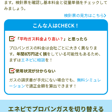
ます。検針票を確認し基本料金と従量単価をチェックして
みましょう。
検針票の見方はこちら
こんな人はCHECK！
「
平均ガス料金より高い？
」と思ったら
プロパンガスの料金は会社ごとに大きく異なりま
す。
年間8万円近く損
をしている可能性もあるため、
まずは
エネピに相談
を！
使用状況が分からない
ガスの請求書が手元にない場合でも、
無料シミュレ
ーション
で適正金額を算出できます！
エネピでプロパンガスを
切り替える