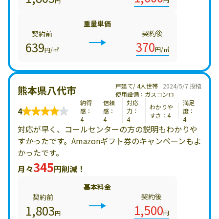
円
重量単価
契約後
契約前
370
639
円/㎥
円/㎥
戸建て/ 4人世帯
2024/5/7 投稿
熊本県八代市
使用設備：ガスコンロ
納得
信頼
対応
満足
わかりや
4
感：
感：
力：
度：
すさ：4
4
4
4
4
対応が早く、コールセンターの方の説明もわかりや
すかったです。Amazonギフト券のキャンペーンもよ
かったです。
345
月々
円削減！
基本料金
契約後
契約前
1,500
1,803
円
円