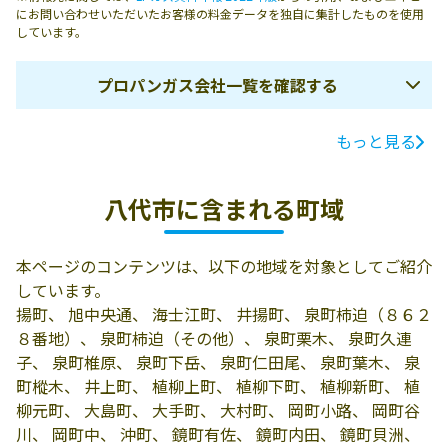
にお問い合わせいただいたお客様の料金データを独自に集計したものを使用
しています。
プロパンガス会社一覧を確認する
もっと見る
ガス会社名
所在地
電話番号
林田嘉作商店
八代市川田町東3
0965-39-0215
八代市に含まれる町域
有限会社本田石
八代市日奈久塩
0965-38-0245
油
北町3077
本ページのコンテンツは、以下の地域を対象としてご紹介
有限会社野村プ
866-0802 八代市
0965-32-2803
しています。
ロパン
妙見町393
揚町、 旭中央通、 海士江町、 井揚町、 泉町柿迫（８６２
８番地）、 泉町柿迫（その他）、 泉町栗木、 泉町久連
有限会社浜田商
八代市塩屋町12-
0965-32-2778
子、 泉町椎原、 泉町下岳、 泉町仁田尾、 泉町葉木、 泉
店
8
町樅木、 井上町、 植柳上町、 植柳下町、 植柳新町、 植
柳元町、 大島町、 大手町、 大村町、 岡町小路、 岡町谷
有限会社大和商
八代市大島町
0965-37-0133
川、 岡町中、 沖町、 鏡町有佐、 鏡町内田、 鏡町貝洲、
事／第２オート
5059