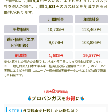
正価格は、月間
9,074
円のため、エネピを利用してガス会
社を選んだ場合、月間
1,631
円のガス料金を削減できる可
能性があります。
月間料金
年間料金
平均価格
10,705円
128,463円
適正価格（エネ
9,074円
108,886円
ピ利用後）
削減額
1,631円
19,577円
※4人暮らしの場合の金額です。地域や使用量によって料金は変動します。
※「一般社団法人日本エネルギー経済研究所石油情報センター」のデータと
実際にエネピを利用したユーザー様の削減実績データからエネピ独自で算出
した料金です。
8
\ 最大
万円削減/
プロパンガス
お得
を
に!
STEP 1
ガス料金を比較したい物件は？