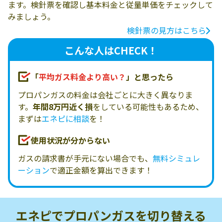
ます。検針票を確認し基本料金と従量単価をチェックして
みましょう。
検針票の見方はこちら
こんな人はCHECK！
「
平均ガス料金より高い？
」と思ったら
プロパンガスの料金は会社ごとに大きく異なりま
す。
年間8万円近く損
をしている可能性もあるため、
まずは
エネピに相談
を！
使用状況が分からない
ガスの請求書が手元にない場合でも、
無料シミュレ
ーション
で適正金額を算出できます！
エネピでプロパンガスを
切り替える