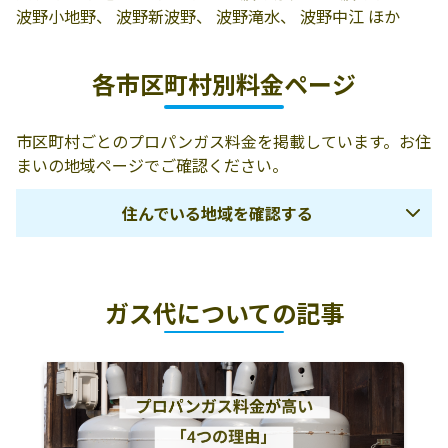
ロパン商会
波野小地野、 波野新波野、 波野滝水、 波野中江 ほか
株式会社古屋産
869-2612 阿蘇市
0120-020-354
各市区町村別料金ページ
業
一の宮町宮地
1926
市区町村ごとのプロパンガス料金を掲載しています。お住
ＪＡ阿蘇／中部
阿蘇市狩尾790-3
0967-32-4424
まいの地域ページでご確認ください。
ＬＰガスセンタ
ー
住んでいる地域を確認する
熊本市
宇土市
宇城市
ガス代についての記事
下益城郡美里町
玉名市
荒尾市
山鹿市
玉名郡玉東町
玉名郡和水町
玉名郡南関町
玉名郡長洲町
菊池市
合志市
菊池郡大津町
菊池郡菊陽町