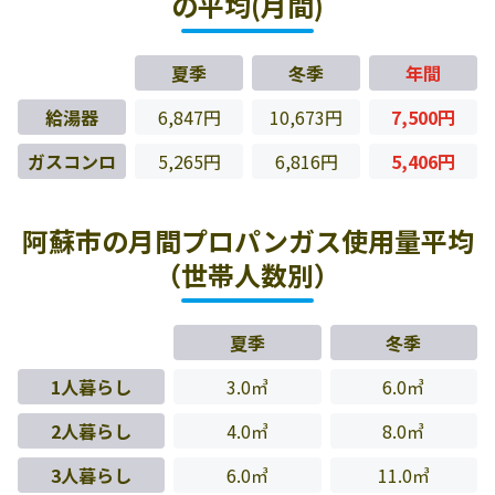
の平均(月間)
夏季
冬季
年間
給湯器
6,847円
10,673円
7,500円
ガスコンロ
5,265円
6,816円
5,406円
阿蘇市の月間プロパンガス使用量平均
（世帯人数別）
夏季
冬季
1人暮らし
3.0㎥
6.0㎥
2人暮らし
4.0㎥
8.0㎥
3人暮らし
6.0㎥
11.0㎥