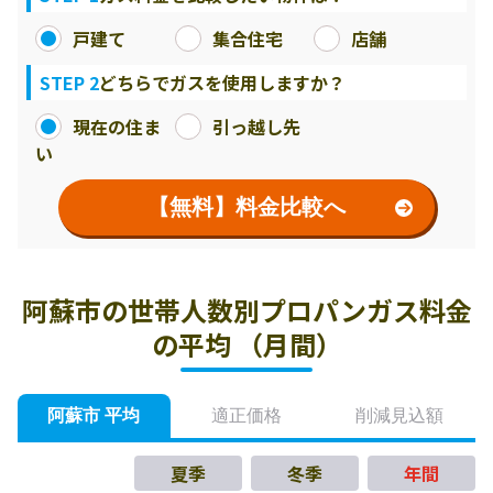
戸建て
集合住宅
店舗
STEP 2
どちらでガスを使用しますか？
現在の住ま
引っ越し先
い
【無料】料金比較へ
阿蘇市の世帯人数別プロパンガス料金
の平均 （月間）
阿蘇市 平均
適正価格
削減見込額
夏季
冬季
年間