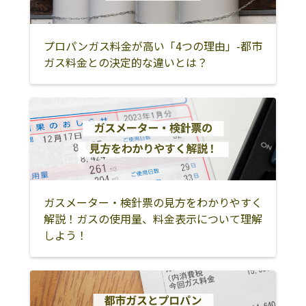
阿蘇市
阿蘇郡南小国町
阿蘇郡小国町
阿蘇郡産山村
阿蘇郡高森町
阿蘇郡南阿蘇村
プロパンガス料金が高い「4つの理由」-都市
ガス料金との決定的な違いとは？
阿蘇郡西原村
八代市
上益城郡御船町
上益城郡嘉島町
上益城郡益城町
上益城郡甲佐町
上益城郡山都町
八代郡氷川町
水俣市
人吉市
球磨郡錦町
球磨郡多良木町
球磨郡湯前町
球磨郡相良村
球磨郡五木村
ガスメーター・検針票の見方をわかりやすく
球磨郡山江村
球磨郡球磨村
球磨郡あさぎり
解説！ガスの使用量、料金表示について理解
町
しよう！
球磨郡水上村
葦北郡芦北町
葦北郡津奈木町
天草市
上天草市
天草郡苓北町