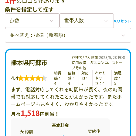
の口コミがあります
条件を指定して探す
リセット
戸建て/ 7人世帯
2023/9/28 投稿
熊本県阿蘇市
使用設備：ガスコンロ、ストー
ブその他
納得
信頼
対応
わかり
満足
4.4
感：
感：
力：
やす
度：
4
4
5
さ：4
5
まず、電話対応してくれる時間帯が長く、夜の時間
帯でも対応してくれたことがよかったです。またホ
ームページも見やすく、わかりやすかったです。
1,518
月々
円削減！
基本料金
契約後
契約前