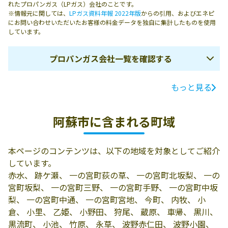
れたプロパンガス（LPガス）会社のことです。
※情報元に関しては、
LPガス資料年報 2022年版
からの引用、およびエネピ
にお問い合わせいただいたお客様の料金データを独自に集計したものを使用
しています。
プロパンガス会社一覧を確認する
もっと見る
ガス会社名
所在地
電話番号
有限会社森山石
阿蘇市赤水450
0967-35-0152
阿蘇市に含まれる町域
油店
有限会社雨屋
阿蘇市内牧329-1
0967-32-0036
本ページのコンテンツは、以下の地域を対象としてご紹介
村本商店
阿蘇市赤水744
0967-35-0057
しています。
赤水、 跡ケ瀬、 一の宮町荻の草、 一の宮町北坂梨、 一の
山部石油店
阿蘇市内牧120
0967-32-0635
宮町坂梨、 一の宮町三野、 一の宮町手野、 一の宮町中坂
梨、 一の宮町中通、 一の宮町宮地、 今町、 内牧、 小
佐伯商店
阿蘇市黒川1087
0967-34-0202
倉、 小里、 乙姫、 小野田、 狩尾、 蔵原、 車帰、 黒川、
合資会社阿蘇プ
阿蘇市内牧292
0967-32-0721
黒流町、 小池、 竹原、 永草、 波野赤仁田、 波野小園、