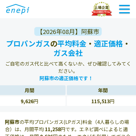
【2026年08月】阿蘇市
プロパンガス
の
平均料金
・
適正価格
・
ガス会社
ご自宅のガス代と比べて高くないか、ぜひ確認してみてく
ださい。
阿蘇市の適正価格です！
月間
年間
9,626
円
115,513
円
阿蘇市
の平均プロパンガス(LPガス)料金（4人暮らしの場
合）は、月間平均
11,258
円です。エネピ調べによると適