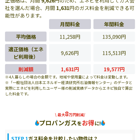
正価格は、月間
9,626
円のため、エネピを利用してガス会
社を選んだ場合、月間
1,631
円のガス料金を削減できる可
能性があります。
月間料金
年間料金
平均価格
11,258円
135,090円
適正価格（エネ
9,626円
115,513円
ピ利用後）
削減額
1,631円
19,577円
※4人暮らしの場合の金額です。地域や使用量によって料金は変動します。
※「一般社団法人日本エネルギー経済研究所石油情報センター」のデータと
実際にエネピを利用したユーザー様の削減実績データからエネピ独自で算出
した料金です。
8
\ 最大
万円削減/
プロパンガス
お得
を
に!
STEP 1
ガス料金を比較したい物件は？