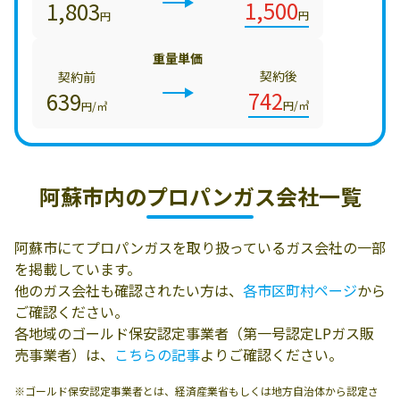
1,500
1,803
円
円
重量単価
契約後
契約前
742
639
円/㎥
円/㎥
阿蘇市内の
プロパンガス会社一覧
阿蘇市にてプロパンガスを取り扱っているガス会社の一部
を掲載しています。
他のガス会社も確認されたい方は、
各市区町村ページ
から
ご確認ください。
各地域のゴールド保安認定事業者（第一号認定LPガス販
売事業者）は、
こちらの記事
よりご確認ください。
※ゴールド保安認定事業者とは、経済産業省もしくは地方自治体から認定さ