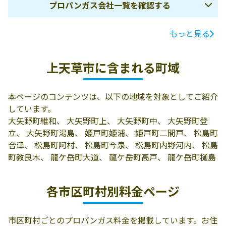
プロパンガス会社一覧を確認する
もっと見る
ガス会社名
所在地
電話番号
有限会社田中石
上天草市大矢野
0964-56-0079
上天草市に含まれる町域
油
町登立14134-1
有限会社山下茶
上天草市大矢野
0964-56-0037
本ページのコンテンツは、以下の地域を対象としてご紹介
腕屋
町登立14129-1
しています。
北垣商店
上天草市龍ヶ岳
0969-62-0069
大矢野町維和、 大矢野町上、 大矢野町中、 大矢野町登
町高戸3226
立、 大矢野町湯島、 姫戸町姫浦、 姫戸町二間戸、 松島町
合津、 松島町阿村、 松島町今泉、 松島町内野河内、 松島
小川商店
570-0008 上天草
0969-58-3108
町教良木、 龍ケ岳町大道、 龍ケ岳町高戸、 龍ケ岳町樋島
市姫戸町姫浦912
山本商店
444-0416 上天草
0969-62-1147
各市区町村別料金ページ
市龍ｹ岳町樋島2-
5
市区町村ごとのプロパンガス料金を掲載しています。お住