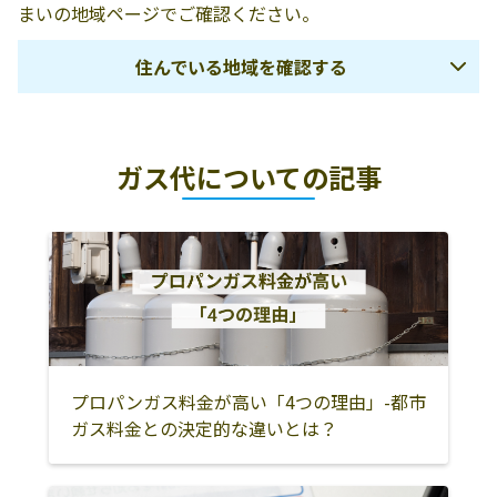
山下大男
上天草市姫戸町
0969-58-3166
まいの地域ページでご確認ください。
大字姫浦2544-5
住んでいる地域を確認する
山下商店
861-6102 上天草
0969-56-0294
市松島町合津
7000-2
熊本市
宇土市
宇城市
ガス代についての記事
合資会社古田ガ
上天草市松島町
0969-56-0700
下益城郡美里町
玉名市
荒尾市
ス
合津4188-3
山鹿市
玉名郡玉東町
玉名郡和水町
江郷商店
上天草市龍ヶ岳
0969-62-0753
玉名郡南関町
玉名郡長洲町
菊池市
町樋島351-5
合志市
菊池郡大津町
菊池郡菊陽町
吉野商店
上天草市大矢野
0964-58-0006
町維和1296
阿蘇市
阿蘇郡南小国町
阿蘇郡小国町
株式会社松島プ
861-6101 上天草
0969-56-1458
阿蘇郡産山村
阿蘇郡高森町
阿蘇郡南阿蘇村
プロパンガス料金が高い「4つの理由」-都市
ロパン商会
市松島町阿村
ガス料金との決定的な違いとは？
5702-7
阿蘇郡西原村
八代市
上益城郡御船町
マツモト商店
866-0102 上天草
0969-58-3182
上益城郡嘉島町
上益城郡益城町
上益城郡甲佐町