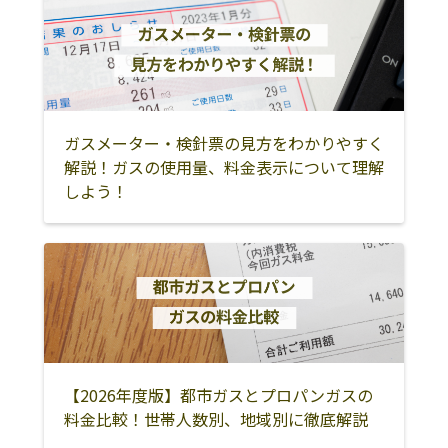
市姫戸町二間戸
上益城郡山都町
八代郡氷川町
水俣市
5867-3
人吉市
球磨郡錦町
球磨郡多良木町
マルエ商店
866-0202 上天草
0969-62-0061
市龍ｹ岳町高戸
球磨郡湯前町
球磨郡相良村
球磨郡五木村
3495-8
ガスメーター・検針票の見方をわかりやすく
球磨郡山江村
球磨郡球磨村
球磨郡あさぎり
解説！ガスの使用量、料金表示について理解
町
しよう！
球磨郡水上村
葦北郡芦北町
葦北郡津奈木町
天草市
上天草市
天草郡苓北町
【2026年度版】都市ガスとプロパンガスの
料金比較！世帯人数別、地域別に徹底解説