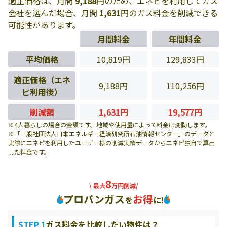
適正価格は、月間
9,188
円のため、エネピを利用してガス
会社を選んだ場合、月間
1,631
円のガス料金を削減できる
可能性があります。
月間料金
年間料金
平均価格
10,819円
129,833円
適正価格（エネ
9,188円
110,256円
ピ利用後）
削減額
1,631円
19,577円
※4人暮らしの場合の金額です。地域や使用量によって料金は変動します。
※「一般社団法人日本エネルギー経済研究所石油情報センター」のデータと
実際にエネピを利用したユーザー様の削減実績データからエネピ独自で算出
した料金です。
8
\ 最大
万円削減/
プロパンガス
お得
を
に!
STEP 1
ガス料金を比較したい物件は？