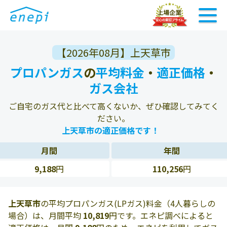
【2026年08月】上天草市
プロパンガス
の
平均料金
・
適正価格
・
ガス会社
ご自宅のガス代と比べて高くないか、ぜひ確認してみてく
ださい。
上天草市の適正価格です！
月間
年間
9,188
円
110,256
円
上天草市
の平均プロパンガス(LPガス)料金（4人暮らしの
場合）は、月間平均
10,819
円です。エネピ調べによると