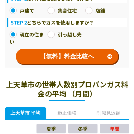
戸建て
集合住宅
店舗
STEP 2
どちらでガスを使用しますか？
現在の住ま
引っ越し先
い
【無料】料金比較へ
上天草市の世帯人数別プロパンガス料
金の平均 （月間）
上天草市 平均
適正価格
削減見込額
夏季
冬季
年間