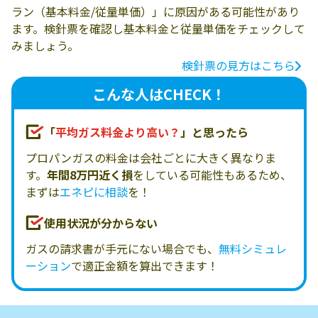
ラン（基本料金/従量単価）」に原因がある可能性があり
ます。検針票を確認し基本料金と従量単価をチェックして
みましょう。
検針票の見方はこちら
こんな人はCHECK！
「
平均ガス料金より高い？
」と思ったら
プロパンガスの料金は会社ごとに大きく異なりま
す。
年間8万円近く損
をしている可能性もあるため、
まずは
エネピに相談
を！
使用状況が分からない
ガスの請求書が手元にない場合でも、
無料シミュレ
ーション
で適正金額を算出できます！