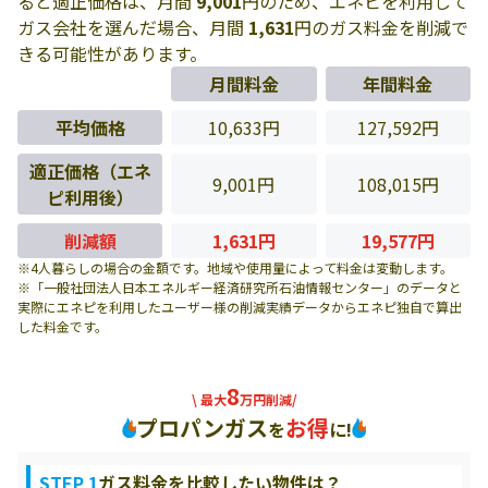
ると適正価格は、月間
9,001
円のため、エネピを利用して
ガス会社を選んだ場合、月間
1,631
円のガス料金を削減で
きる可能性があります。
月間料金
年間料金
平均価格
10,633円
127,592円
適正価格（エネ
9,001円
108,015円
ピ利用後）
削減額
1,631円
19,577円
※4人暮らしの場合の金額です。地域や使用量によって料金は変動します。
※「一般社団法人日本エネルギー経済研究所石油情報センター」のデータと
実際にエネピを利用したユーザー様の削減実績データからエネピ独自で算出
した料金です。
8
\ 最大
万円削減/
プロパンガス
お得
を
に!
STEP 1
ガス料金を比較したい物件は？