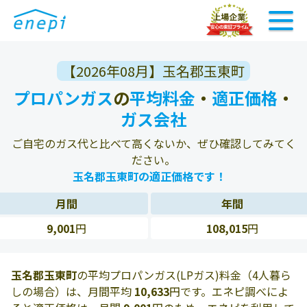
【2026年08月】玉名郡玉東町
プロパンガス
の
平均料金
・
適正価格
・
ガス会社
ご自宅のガス代と比べて高くないか、ぜひ確認してみてく
ださい。
玉名郡玉東町の適正価格です！
月間
年間
9,001
円
108,015
円
玉名郡玉東町
の平均プロパンガス(LPガス)料金（4人暮ら
しの場合）は、月間平均
10,633
円です。エネピ調べによ