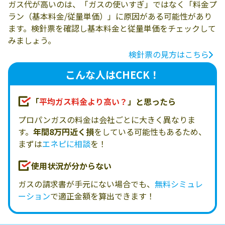
ガス代が高いのは、「ガスの使いすぎ」ではなく「料金プ
ラン（基本料金/従量単価）」に原因がある可能性があり
ます。検針票を確認し基本料金と従量単価をチェックして
みましょう。
検針票の見方はこちら
こんな人はCHECK！
「
平均ガス料金より高い？
」と思ったら
プロパンガスの料金は会社ごとに大きく異なりま
す。
年間8万円近く損
をしている可能性もあるため、
まずは
エネピに相談
を！
使用状況が分からない
ガスの請求書が手元にない場合でも、
無料シミュレ
ーション
で適正金額を算出できます！