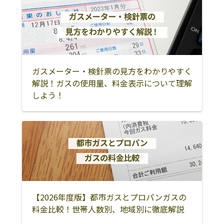
上益城郡山都町
八代郡氷川町
水俣市
人吉市
球磨郡錦町
球磨郡多良木町
球磨郡湯前町
球磨郡相良村
球磨郡五木村
ガスメーター・検針票の見方をわかりやすく
球磨郡山江村
球磨郡球磨村
球磨郡あさぎり
解説！ガスの使用量、料金表示について理解
町
しよう！
球磨郡水上村
葦北郡芦北町
葦北郡津奈木町
天草市
上天草市
天草郡苓北町
【2026年度版】都市ガスとプロパンガスの
料金比較！世帯人数別、地域別に徹底解説