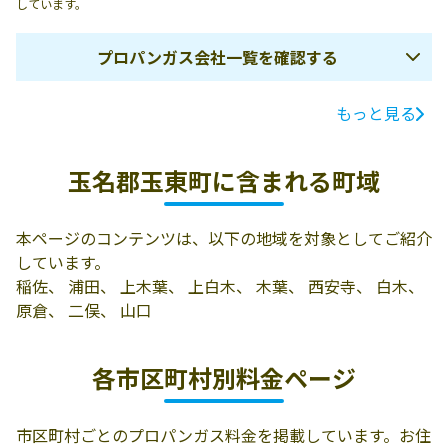
しています。
プロパンガス会社一覧を確認する
もっと見る
ガス会社名
所在地
電話番号
有限会社Ｈｏｍ
玉名郡玉東町木
0968-85-2009
玉名郡玉東町に含まれる町域
ｅＬｉｆｅタカ
葉604-1
タ
本ページのコンテンツは、以下の地域を対象としてご紹介
新開商店プロパ
玉名郡玉東町大
0968-85-2008
しています。
ン部
字木葉603-3
稲佐、 浦田、 上木葉、 上白木、 木葉、 西安寺、 白木、
児玉燃料店
玉名郡玉東町大
0968-85-3350
原倉、 二俣、 山口
字木葉720-1
各市区町村別料金ページ
市区町村ごとのプロパンガス料金を掲載しています。お住