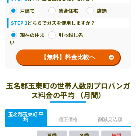
戸建て
集合住宅
店舗
STEP 2
どちらでガスを使用しますか？
現在の住ま
引っ越し先
い
【無料】料金比較へ
玉名郡玉東町の世帯人数別プロパンガ
ス料金の平均 （月間）
玉名郡玉東町 平
均
適正価格
削減見込額
夏季
冬季
年間