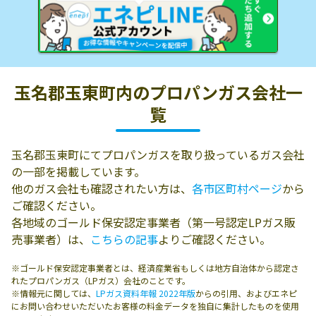
玉名郡玉東町内の
プロパンガス会社一
覧
玉名郡玉東町にてプロパンガスを取り扱っているガス会社
の一部を掲載しています。
他のガス会社も確認されたい方は、
各市区町村ページ
から
ご確認ください。
各地域のゴールド保安認定事業者（第一号認定LPガス販
売事業者）は、
こちらの記事
よりご確認ください。
※ゴールド保安認定事業者とは、経済産業省もしくは地方自治体から認定さ
れたプロパンガス（LPガス）会社のことです。
※情報元に関しては、
LPガス資料年報 2022年版
からの引用、およびエネピ
にお問い合わせいただいたお客様の料金データを独自に集計したものを使用