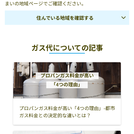
まいの地域ページでご確認ください。
住んでいる地域を確認する
熊本市
宇土市
宇城市
ガス代についての記事
下益城郡美里町
玉名市
荒尾市
山鹿市
玉名郡玉東町
玉名郡和水町
玉名郡南関町
玉名郡長洲町
菊池市
合志市
菊池郡大津町
菊池郡菊陽町
阿蘇市
阿蘇郡南小国町
阿蘇郡小国町
阿蘇郡産山村
阿蘇郡高森町
阿蘇郡南阿蘇村
プロパンガス料金が高い「4つの理由」-都市
ガス料金との決定的な違いとは？
阿蘇郡西原村
八代市
上益城郡御船町
上益城郡嘉島町
上益城郡益城町
上益城郡甲佐町