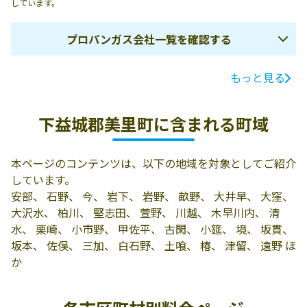
しています。
プロパンガス会社一覧を確認する
もっと見る
ガス会社名
所在地
電話番号
合資会社ひげや
下益城郡美里町
0964-47-1897
下益城郡美里町に含まれる町域
ＬＰガス充てん
原町25-1
工場
本ページのコンテンツは、以下の地域を対象としてご紹介
合資会社ひげや
861-4721 下益城
0964-47-0023
しています。
郡美里町土喰128
安部、 石野、 今、 岩下、 岩野、 畝野、 大井早、 大窪、
大沢水、 柏川、 堅志田、 萱野、 川越、 木早川内、 清
水、 栗崎、 小市野、 甲佐平、 古閑、 小筵、 境、 坂貫、
坂本、 佐俣、 三加、 白石野、 土喰、 椿、 津留、 遠野 ほ
か