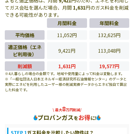
よると適正価格は、月間
9,421
円のため、エネピを利用し
てガス会社を選んだ場合、月間
1,631
円のガス料金を削減
できる可能性があります。
月間料金
年間料金
平均価格
11,052円
132,625円
適正価格（エネ
9,421円
113,048円
ピ利用後）
削減額
1,631円
19,577円
※4人暮らしの場合の金額です。地域や使用量によって料金は変動します。
※「一般社団法人日本エネルギー経済研究所石油情報センター」のデータと
実際にエネピを利用したユーザー様の削減実績データからエネピ独自で算出
した料金です。
8
\ 最大
万円削減/
プロパンガス
お得
を
に!
STEP 1
ガス料金を比較したい物件は？