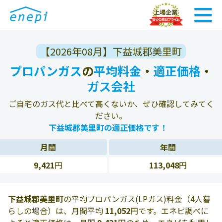
【2026年08月】下益城郡美里町
プロパンガス
の
平均料金
・
適正価格
・
ガス会社
ご自宅のガス代と比べて高くないか、ぜひ確認してみてく
ださい。
下益城郡美里町の適正価格です！
月間
年間
9,421
円
113,048
円
下益城郡美里町
の平均プロパンガス(LPガス)料金（4人暮
らしの場合）は、月間平均
11,052
円です。エネピ調べに