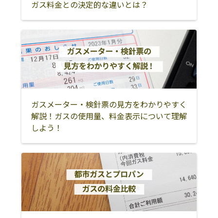
ガス料金との決定的な違いとは？
阿蘇郡西原村
八代市
上益城郡御船町
上益城郡嘉島町
上益城郡益城町
上益城郡甲佐町
上益城郡山都町
八代郡氷川町
水俣市
人吉市
球磨郡錦町
球磨郡多良木町
球磨郡湯前町
球磨郡相良村
球磨郡五木村
ガスメーター・検針票の見方をわかりやすく
球磨郡山江村
球磨郡球磨村
球磨郡あさぎり
解説！ガスの使用量、料金表示について理解
町
しよう！
球磨郡水上村
葦北郡芦北町
葦北郡津奈木町
天草市
上天草市
天草郡苓北町