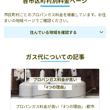
各市区町村別料金ページ
市区町村ごとのプロパンガス料金を掲載しています。お住
まいの地域ページでご確認ください。
住んでいる地域を確認する
熊本市
宇土市
宇城市
ガス代についての記事
下益城郡美里町
玉名市
荒尾市
山鹿市
玉名郡玉東町
玉名郡和水町
玉名郡南関町
玉名郡長洲町
菊池市
合志市
菊池郡大津町
菊池郡菊陽町
阿蘇市
阿蘇郡南小国町
阿蘇郡小国町
阿蘇郡産山村
阿蘇郡高森町
阿蘇郡南阿蘇村
プロパンガス料金が高い「4つの理由」-都市