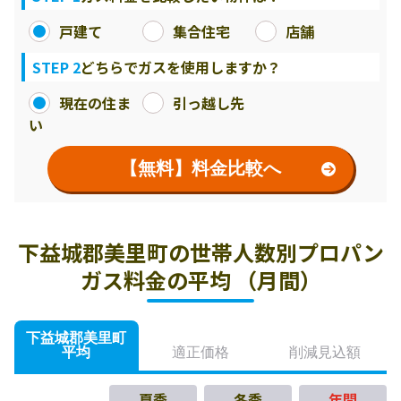
戸建て
集合住宅
店舗
STEP 2
どちらでガスを使用しますか？
現在の住ま
引っ越し先
い
【無料】料金比較へ
下益城郡美里町の世帯人数別プロパン
ガス料金の平均 （月間）
下益城郡美里町
平均
適正価格
削減見込額
夏季
冬季
年間