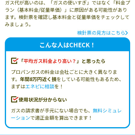
ガス代が高いのは、「ガスの使いすぎ」ではなく「料金プ
ラン（基本料金/従量単価）」に原因がある可能性があり
ます。検針票を確認し基本料金と従量単価をチェックして
みましょう。
検針票の見方はこちら
こんな人はCHECK！
「
平均ガス料金より高い？
」と思ったら
プロパンガスの料金は会社ごとに大きく異なりま
す。
年間8万円近く損
をしている可能性もあるため、
まずは
エネピに相談
を！
使用状況が分からない
ガスの請求書が手元にない場合でも、
無料シミュレ
ーション
で適正金額を算出できます！