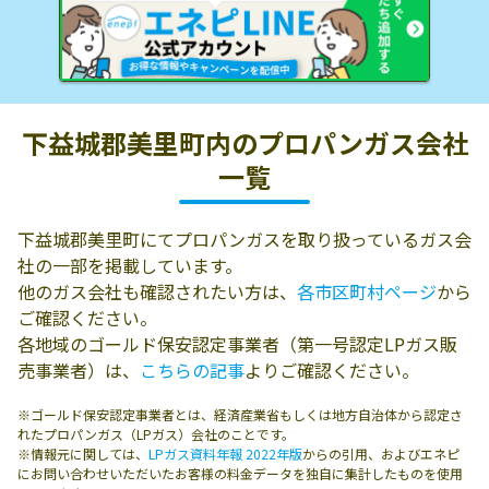
下益城郡美里町内の
プロパンガス会社
一覧
下益城郡美里町にてプロパンガスを取り扱っているガス会
社の一部を掲載しています。
他のガス会社も確認されたい方は、
各市区町村ページ
から
ご確認ください。
各地域のゴールド保安認定事業者（第一号認定LPガス販
売事業者）は、
こちらの記事
よりご確認ください。
※ゴールド保安認定事業者とは、経済産業省もしくは地方自治体から認定さ
れたプロパンガス（LPガス）会社のことです。
※情報元に関しては、
LPガス資料年報 2022年版
からの引用、およびエネピ
にお問い合わせいただいたお客様の料金データを独自に集計したものを使用