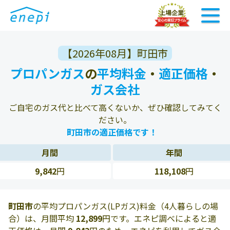
【2026年08月】町田市
プロパンガス
の
平均料金
・
適正価格
・
ガス会社
ご自宅のガス代と比べて高くないか、ぜひ確認してみてく
ださい。
町田市の適正価格です！
月間
年間
9,842
円
118,108
円
町田市
の平均プロパンガス(LPガス)料金（4人暮らしの場
合）は、月間平均
12,899
円です。エネピ調べによると適