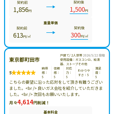
契約後
契約前
1,500
1,856
円
円
重量単価
契約後
契約前
300
613
円/㎥
円/㎥
戸建て/ 2人世帯
2026/5/22 投稿
東京都町田市
使用設備：ガスコンロ、給湯
器、ストーブその他
納得
信頼
対応
満足
わかりや
5
感：
感：
力：
度：
すさ：5
5
5
5
5
こちらの要望に沿った応対をして頂き有難うござい
ました。<br /> 良いガス会社を紹介していただきま
した。<br /> 次回もお願いいたします。
4,614
月々
円削減！
基本料金