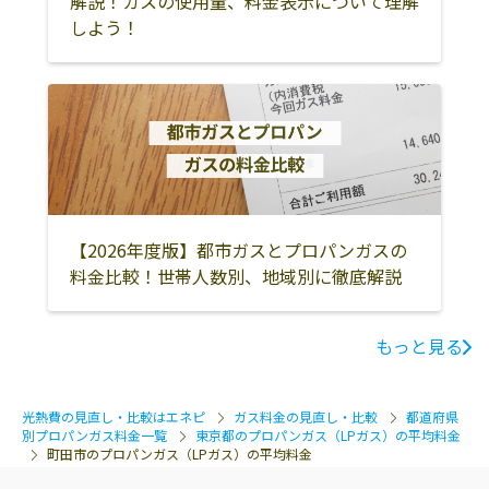
解説！ガスの使用量、料金表示について理解
しよう！
狛江市
町田市
多摩市
日野市
稲城市
八王子市
青梅市
羽村市
福生市
あきる野市
西多摩郡瑞穂町
西多摩郡日の出
町
西多摩郡檜原村
大島町
利島村
【2026年度版】都市ガスとプロパンガスの
新島村
神津島村
御蔵島村
料金比較！世帯人数別、地域別に徹底解説
青ヶ島村
小笠原村
西多摩郡奥多摩
町
もっと見る
三宅島三宅村
八丈島八丈町
光熱費の見直し・比較はエネピ
ガス料金の見直し・比較
都道府県
別プロパンガス料金一覧
東京都のプロパンガス（LPガス）の平均料金
町田市のプロパンガス（LPガス）の平均料金