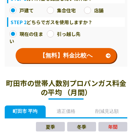
戸建て
集合住宅
店舗
STEP 2
どちらでガスを使用しますか？
現在の住ま
引っ越し先
い
【無料】料金比較へ
町田市の世帯人数別プロパンガス料金
の平均 （月間）
町田市 平均
適正価格
削減見込額
夏季
冬季
年間