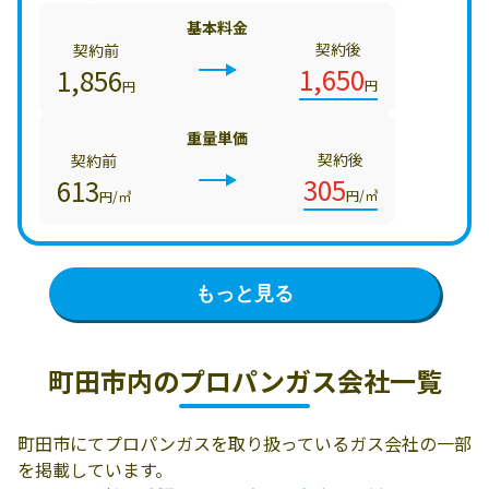
基本料金
契約後
契約前
1,650
1,856
円
円
重量単価
契約後
契約前
305
613
円/㎥
円/㎥
もっと見る
町田市内の
プロパンガス会社一覧
町田市にてプロパンガスを取り扱っているガス会社の一部
を掲載しています。