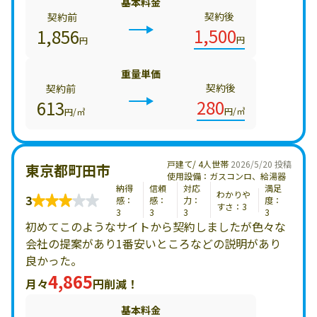
基本料金
契約後
契約前
1,500
1,856
円
円
重量単価
契約後
契約前
280
613
円/㎥
円/㎥
戸建て/ 4人世帯
2026/5/20 投稿
東京都町田市
使用設備：ガスコンロ、給湯器
納得
信頼
対応
満足
わかりや
3
感：
感：
力：
度：
すさ：3
3
3
3
3
初めてこのようなサイトから契約しましたが色々な
会社の提案があり1番安いところなどの説明があり
良かった。
4,865
月々
円削減！
基本料金