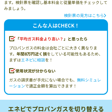
ます。検針票を確認し基本料金と従量単価をチェックして
みましょう。
検針票の見方はこちら
こんな人はCHECK！
「
平均ガス料金より高い？
」と思ったら
プロパンガスの料金は会社ごとに大きく異なりま
す。
年間8万円近く損
をしている可能性もあるため、
まずは
エネピに相談
を！
使用状況が分からない
ガスの請求書が手元にない場合でも、
無料シミュレ
ーション
で適正金額を算出できます！
エネピでプロパンガスを
切り替える