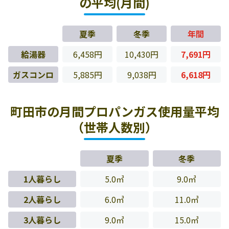
の平均(月間)
夏季
冬季
年間
給湯器
6,458円
10,430円
7,691円
ガスコンロ
5,885円
9,038円
6,618円
町田市の月間プロパンガス使用量平均
（世帯人数別）
夏季
冬季
1人暮らし
5.0㎥
9.0㎥
2人暮らし
6.0㎥
11.0㎥
3人暮らし
9.0㎥
15.0㎥