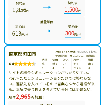
契約後
契約前
1,500
1,856
円
円
重量単価
契約後
契約前
300
613
円/㎥
円/㎥
戸建て/ 4人世帯
2026/5/21 投稿
東京都町田市
使用設備：ガスコンロ、給湯器
納得
信頼
対応
わかり
満足
4.4
感：
感：
力：
やす
度：
5
4
5
さ：4
4
サイトの料金シミュレーションがわかりやすい。
<br /> ただしシミュレーションだけでは終わらな
い。連絡先を入れているので営業さんから連絡が来
る。本気で乗り換えを考えている分には問題ない。
2,965
月々
円削減！