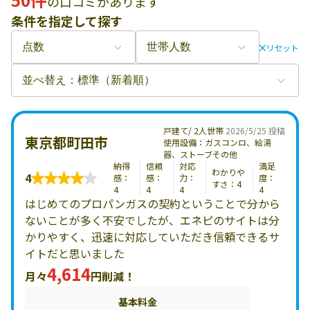
の口コミがあります
条件を指定して探す
リセット
戸建て/ 2人世帯
2026/5/25 投稿
東京都町田市
使用設備：ガスコンロ、給湯
器、ストーブその他
納得
信頼
対応
満足
わかりや
4
感：
感：
力：
度：
すさ：4
4
4
4
4
はじめてのプロパンガスの契約ということで分から
ないことが多く不安でしたが、エネピのサイトは分
かりやすく、迅速に対応していただき信頼できるサ
イトだと思いました
4,614
月々
円削減！
基本料金