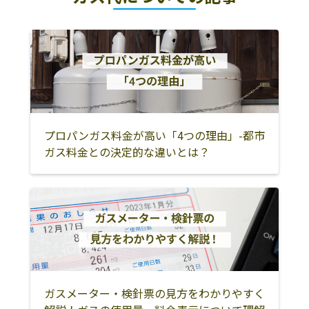
ト
南成瀬1丁目2-2
目黒区
中野区
杉並区
お湯のレスキュ
194-0045 町田市
0120-151-026
ー２４
南成瀬1丁目2-2
世田谷区
品川区
大田区
足立区
葛飾区
江戸川区
墨田区
江東区
荒川区
台東区
北区
豊島区
プロパンガス料金が高い「4つの理由」-都市
ガス料金との決定的な違いとは？
板橋区
練馬区
東久留米市
清瀬市
西東京市
武蔵野市
小平市
東村山市
立川市
武蔵村山市
東大和市
国立市
国分寺市
昭島市
府中市
ガスメーター・検針票の見方をわかりやすく
三鷹市
小金井市
調布市