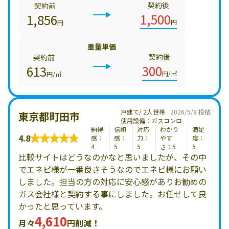
契約後
契約前
1,500
1,856
円
円
重量単価
契約後
契約前
300
613
円/㎥
円/㎥
戸建て/ 2人世帯
2026/5/8 投稿
東京都町田市
使用設備：ガスコンロ
納得
信頼
対応
わかり
満足
4.8
感：
感：
力：
やす
度：
4
5
5
さ：5
5
比較サイトはどうなのかなと思いましたが、その中
でエネピ様が一番良さそうなのでエネピ様にお願い
しました。担当の方の対応に安心感がありお勧めの
ガス会社様と契約する事にしました。お任せして良
かったと思っています。
4,610
月々
円削減！