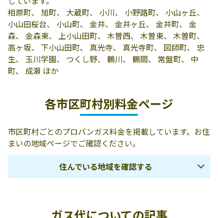
しています。
町田ガス株式会
194-0035 町田市
042-791-1411
相原町、 旭町、 大蔵町、 小川、 小野路町、 小山ヶ丘、
社
忠生4-9-1
小山田桜台、 小山町、 金井、 金井ヶ丘、 金井町、 金
森、 金森東、 上小山田町、 木曽西、 木曽東、 木曽町、
首都圏瓦斯／町
194-0022 町田市
042-722-6715
高ヶ坂、 下小山田町、 真光寺、 真光寺町、 図師町、 忠
田営業所
森野2-2-43
生、 玉川学園、 つくし野、 鶴川、 鶴間、 常盤町、 中
町、 成瀬 ほか
株式会社八木商
194-0013 町田市
042-722-3141
店
原町田4丁目17-7
各市区町村別料金ページ
株式会社田島商
194-0013 町田市
042-722-3327
店
原町田1丁目6-23
市区町村ごとのプロパンガス料金を掲載しています。お住
株式会社朝日屋
194-0004 町田市
042-795-3111
まいの地域ページでご確認ください。
商店
鶴間220-1
住んでいる地域を確認する
株式会社今西
195-0063 町田市
042-753-5217
野津田町1741番
地4
千代田区
中央区
港区
株式会社ユネッ
194-0045 町田市
0120-338-110
ガス代についての記事
新宿区
文京区
渋谷区