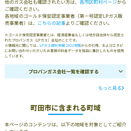
他のガス会社も確認されたい方は、
各市区町村ページ
から
ご確認ください。
各地域のゴールド保安認定事業者（第一号認定LPガス販
売事業者）は、
こちらの記事
よりご確認ください。
※ゴールド保安認定事業者とは、経済産業省もしくは地方自治体から認定さ
れたプロパンガス（LPガス）会社のことです。
※情報元に関しては、
LPガス資料年報 2022年版
からの引用、およびエネピ
にお問い合わせいただいたお客様の料金データを独自に集計したものを使用
しています。
プロパンガス会社一覧を確認する
もっと見る
ガス会社名
所在地
電話番号
有限会社岡燃料
194-0022 町田市
042-722-1295
町田市に含まれる町域
店
森野4丁目14-24
平本商事株式会
194-0012 町田市
042-722-4590
本ページのコンテンツは、以下の地域を対象としてご紹介
社
金森2丁目12-13