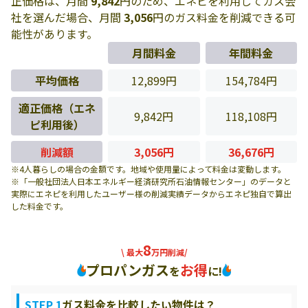
正価格は、月間
9,842
円のため、エネピを利用してガス会
社を選んだ場合、月間
3,056
円のガス料金を削減できる可
能性があります。
月間料金
年間料金
平均価格
12,899円
154,784円
適正価格（エネ
9,842円
118,108円
ピ利用後）
削減額
3,056円
36,676円
※4人暮らしの場合の金額です。地域や使用量によって料金は変動します。
※「一般社団法人日本エネルギー経済研究所石油情報センター」のデータと
実際にエネピを利用したユーザー様の削減実績データからエネピ独自で算出
した料金です。
8
\ 最大
万円削減/
プロパンガス
お得
を
に!
STEP 1
ガス料金を比較したい物件は？