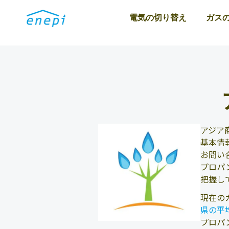
電気の切り替え
ガス
アジア
基本情
お問い
プロパ
把握し
現在の
県の平
プロパ