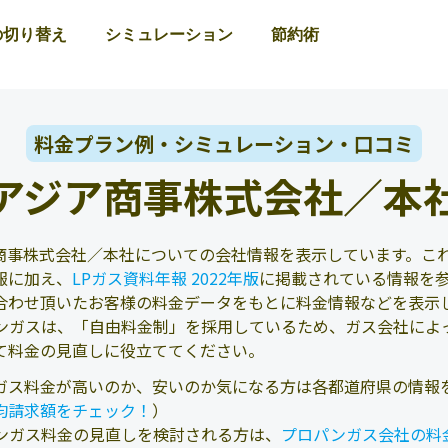
の切り替え
シミュレーション
節約術
料金プラン例・シミュレーション・口コミ
アジア商事株式会社／本
商事株式会社／本社についての会社情報を表示しています。これ
報に加え、
LPガス資料年報 2022年版
に掲載されている情報を
合わせ頂いたお客様の料金データをもとに料金情報などを表示
ンガスは、「自由料金制」を採用しているため、ガス会社によ
て料金の見直しに役立ててください。
ガス料金が高いのか、安いのか気になる方は各都道府県の情報
均請求額をチェック！
）
ンガス料金の見直しを検討される方は、
プロパンガス会社の料