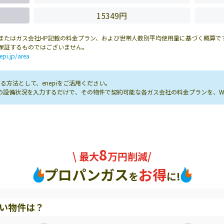
15349円
またはガス会社HP記載の料金プラン、および世帯人数別平均使用量に基づく概算で
保証するものではございません。
epi.jp/area
方法として、enepiをご活用ください。
し先の設備状況を入力するだけで、その物件で契約可能な各ガス会社の料金プランを、
8
\ 最大
万円削減/
プロパンガス
お得
を
に!
い物件は？