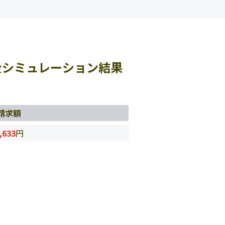
金シミュレーション結果
請求額
,633
円