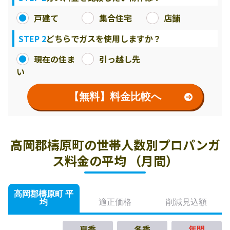
戸建て
集合住宅
店舗
STEP 2
どちらでガスを使用しますか？
現在の住ま
引っ越し先
い
【無料】料金比較へ
高岡郡檮原町の世帯人数別プロパンガ
ス料金の平均 （月間）
高岡郡檮原町 平
均
適正価格
削減見込額
夏季
冬季
年間