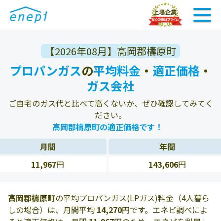
【2026年08月】高岡郡檮原町
プロパンガス
の
平均料金
・
適正価格
・
ガス会社
ご自宅のガス代と比べて高くないか、ぜひ確認してみてく
ださい。
高岡郡檮原町の適正価格です！
月間
年間
11,967
円
143,606
円
高岡郡檮原町
の平均プロパンガス(LPガス)料金（4人暮ら
しの場合）は、月間平均
14,270
円です。エネピ調べによ