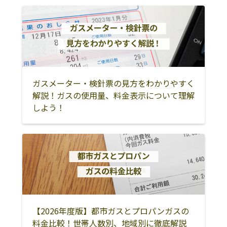
四万十市
宿毛市
土佐清水市
幡多郡黒潮町
幡多郡大月町
幡多郡三原村
高岡郡中土佐町
高岡郡四万十町
高岡郡檮原町
高岡郡津野町
ガスメーター・検針票の見方をわかりやすく
解説！ガスの使用量、料金表示について理解
しよう！
【2026年度版】都市ガスとプロパンガスの
料金比較！世帯人数別、地域別に徹底解説