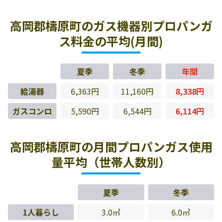
高岡郡檮原町のガス機器別プロパンガ
ス料金の平均(月間)
夏季
冬季
年間
給湯器
6,363円
11,160円
8,338円
ガスコンロ
5,590円
6,544円
6,114円
高岡郡檮原町の月間プロパンガス使用
量平均（世帯人数別）
夏季
冬季
1人暮らし
3.0㎥
6.0㎥