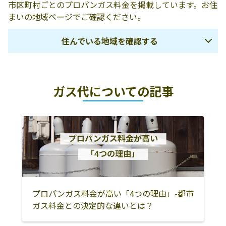
市区町村ごとのプロパンガス料金を掲載しています。お住
まいの地域ページでご確認ください。
住んでいる地域を確認する
安芸市
室戸市
南国市
ガス代についての記事
香美市
香南市
安芸郡東洋町
安芸郡奈半利町
安芸郡田野町
安芸郡安田町
安芸郡北川村
安芸郡馬路村
安芸郡芸西村
高知市
土佐市
長岡郡本山町
長岡郡大豊町
土佐郡土佐町
土佐郡大川村
吾川郡いの町
吾川郡仁淀川町
高岡郡越知町
プロパンガス料金が高い「4つの理由」-都市
ガス料金との決定的な違いとは？
高岡郡佐川町
高岡郡日高村
須崎市