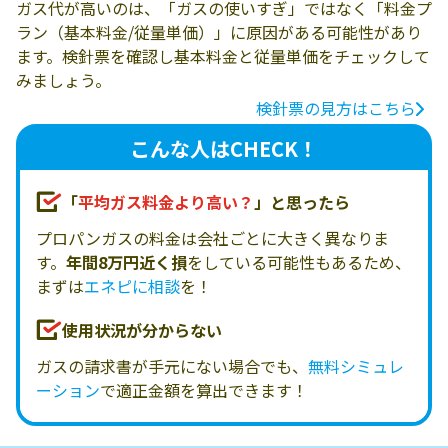
ガス代が高いのは、「ガスの使いすぎ」ではなく「料金プ
ラン（基本料金/従量単価）」に原因がある可能性があり
ます。検針票を確認し基本料金と従量単価をチェックして
みましょう。
検針票の見方はこちら
こんな人はCHECK！
「
平均ガス料金より高い？
」と思ったら
プロパンガスの料金は会社ごとに大きく異なりま
す。
年間8万円近く損
をしている可能性もあるため、
まずは
エネピに相談
を！
使用状況が分からない
ガスの請求書が手元にない場合でも、
無料シミュレ
ーション
で適正金額を算出できます！