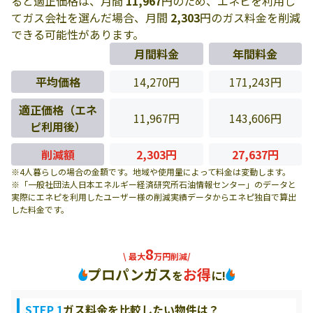
ると適正価格は、月間
11,967
円のため、エネピを利用し
てガス会社を選んだ場合、月間
2,303
円のガス料金を削減
できる可能性があります。
月間料金
年間料金
平均価格
14,270円
171,243円
適正価格（エネ
11,967円
143,606円
ピ利用後）
削減額
2,303円
27,637円
※4人暮らしの場合の金額です。地域や使用量によって料金は変動します。
※「一般社団法人日本エネルギー経済研究所石油情報センター」のデータと
実際にエネピを利用したユーザー様の削減実績データからエネピ独自で算出
した料金です。
8
\ 最大
万円削減/
プロパンガス
お得
を
に!
STEP 1
ガス料金を比較したい物件は？