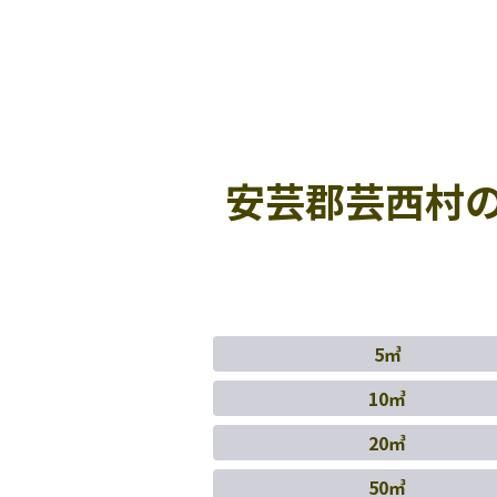
安芸郡芸西村
5㎥
10㎥
20㎥
50㎥