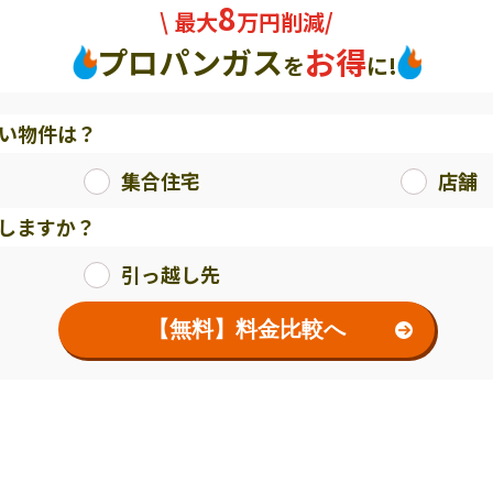
8
\ 最大
万円削減/
プロパンガス
お得
を
に!
い物件は？
集合住宅
店舗
しますか？
引っ越し先
【無料】料金比較へ