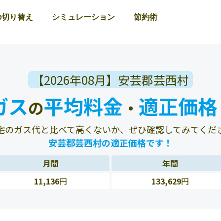
の切り替え
シミュレーション
節約術
【2026年08月】安芸郡芸西村
ガス
平均料金
適正価格
の
・
宅のガス代と比べて高くないか、ぜひ確認してみてくだ
安芸郡芸西村の適正価格です！
月間
年間
11,136
円
133,629
円