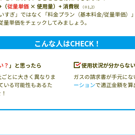
+（
従量単価
× 使用量）+ 消費税
（※1,2）
いすぎ」ではなく「料金プラン（基本料金/従量単価）
従量単価をチェックしてみましょう。
こんな人はCHECK！
い？
」と思ったら
使用状況が分からな
社ごとに大きく異なりま
ガスの請求書が手元にな
ている可能性もあるた
ーション
で適正金額を算
を！