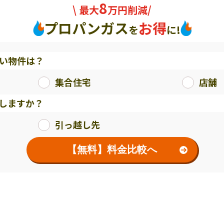
8
\ 最大
万円削減/
プロパンガス
お得
を
に!
い物件は？
集合住宅
店舗
しますか？
引っ越し先
【無料】料金比較へ