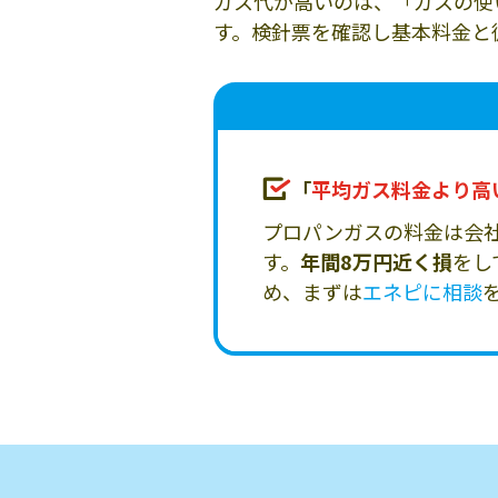
ガス代が高いのは、「ガスの使
す。検針票を確認し基本料金と
「
平均ガス料金より高
プロパンガスの料金は会
す。
年間8万円近く損
をし
め、まずは
エネピに相談