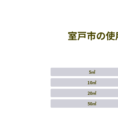
室戸市の使
5㎥
10㎥
20㎥
50㎥