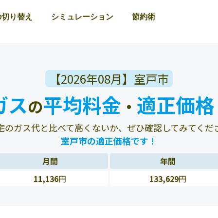
の切り替え
シミュレーション
節約術
【2026年08月】室戸市
ガス
平均料金
適正価格
の
・
宅のガス代と比べて高くないか、ぜひ確認してみてくだ
室戸市の適正価格です！
月間
年間
11,136
円
133,629
円