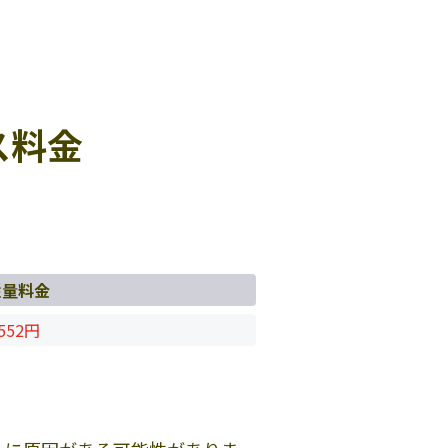
ス料金
従量料金
552円