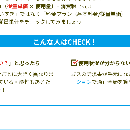
+（
従量単価
× 使用量）+ 消費税
（※1,2）
いすぎ」ではなく「料金プラン（基本料金/従量単価）
従量単価をチェックしてみましょう。
こんな人はCHECK！
い？
」と思ったら
使用状況が分からな
社ごとに大きく異なりま
ガスの請求書が手元にな
ている可能性もあるた
ーション
で適正金額を算
を！