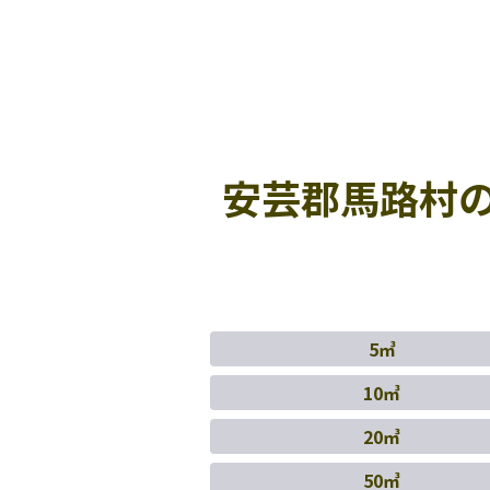
安芸郡馬路村
5㎥
10㎥
20㎥
50㎥