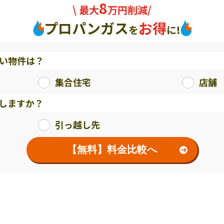
8
\ 最大
万円削減/
プロパンガス
お得
を
に!
い物件は？
集合住宅
店舗
しますか？
引っ越し先
【無料】料金比較へ