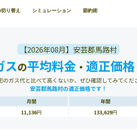
の切り替え
シミュレーション
節約術
【2026年08月】安芸郡馬路村
ガス
平均料金
適正価格
の
・
宅のガス代と比べて高くないか、ぜひ確認してみてくだ
安芸郡馬路村の適正価格です！
月間
年間
11,136
円
133,629
円