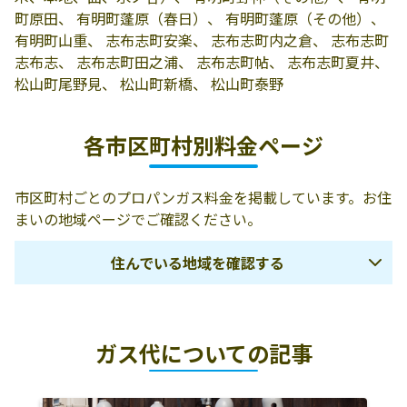
志支店
志3-16-8
町原田、 有明町蓬原（春日）、 有明町蓬原（その他）、
有明町山重、 志布志町安楽、 志布志町内之倉、 志布志町
大津商会
志布志市有明町
0994-75-1213
志布志、 志布志町田之浦、 志布志町帖、 志布志町夏井、
野神3551-1
松山町尾野見、 松山町新橋、 松山町泰野
寒川勉石油店
志布志市松山町
0994-87-2071
新橋72-5
各市区町村別料金ページ
株式会社レモン
899-7104 志布志
0994-72-1351
ガスかごしま／
市志布志町安楽
市区町村ごとのプロパンガス料金を掲載しています。お住
志布志支店
462
まいの地域ページでご確認ください。
カネダ設備ガス
899-7102 志布志
0994-73-3400
住んでいる地域を確認する
株式会社／志布
市志布志町帖
志営業所
7801
鹿児島市
鹿児島郡三島村
鹿児島郡十島村
ガス代についての記事
南さつま市
枕崎市
指宿市
薩摩川内市
いちき串木野市
日置市