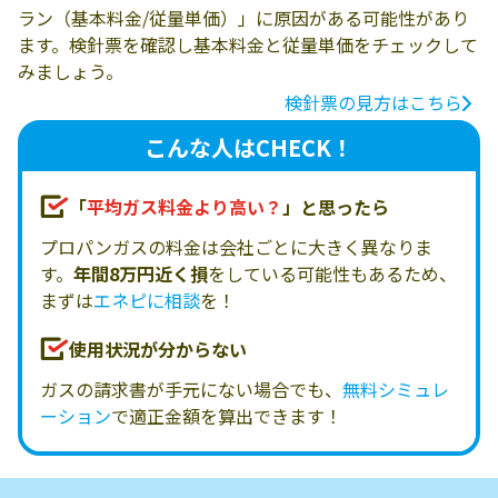
ラン（基本料金/従量単価）」に原因がある可能性があり
ます。検針票を確認し基本料金と従量単価をチェックして
みましょう。
検針票の見方はこちら
こんな人はCHECK！
「
平均ガス料金より高い？
」と思ったら
プロパンガスの料金は会社ごとに大きく異なりま
す。
年間8万円近く損
をしている可能性もあるため、
まずは
エネピに相談
を！
使用状況が分からない
ガスの請求書が手元にない場合でも、
無料シミュレ
ーション
で適正金額を算出できます！