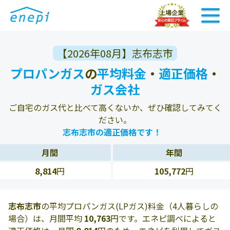
【2026年08月】志布志市
プロパンガス
の
平均料金
・
適正価格
・
ガス会社
ご自宅のガス代と比べて高くないか、ぜひ確認してみてく
ださい。
志布志市の適正価格です！
月間
年間
8,814
円
105,772
円
志布志市
の平均プロパンガス(LPガス)料金（4人暮らしの
場合）は、月間平均
10,763
円です。エネピ調べによると