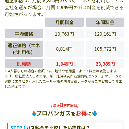
適正価格は、月間
8,814
円のため、エネピを利用してガス
会社を選んだ場合、月間
1,949
円のガス料金を削減できる
可能性があります。
月間料金
年間料金
平均価格
10,763円
129,161円
適正価格（エネ
8,814円
105,772円
ピ利用後）
削減額
1,949円
23,389円
※4人暮らしの場合の金額です。地域や使用量によって料金は変動します。
※「一般社団法人日本エネルギー経済研究所石油情報センター」のデータと
実際にエネピを利用したユーザー様の削減実績データからエネピ独自で算出
した料金です。
8
\ 最大
万円削減/
プロパンガス
お得
を
に!
STEP 1
ガス料金を比較したい物件は？