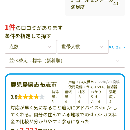
4.0
満足度
1件
の口コミがあります
条件を指定して探す
リセット
戸建て/ 4人世帯
2022/8/28 投稿
鹿児島県志布志市
使用設備：ガスコンロ、給湯器
納得
信頼
対応
わかり
満足
3.8
感：
感：
力：
やす
度：
3
4
4
さ：4
4
対応が早く気になること適切にアドバイス<br /> し
てくれる。自分の住んでいる地域での<br /> ガス料
金の比較が分かりやすく参考になった
3,221