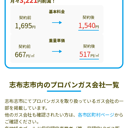
月々
円削減！
基本料金
契約後
契約前
1,540
1,695
円
円
重量単価
契約後
契約前
517
667
円/㎥
円/㎥
志布志市内の
プロパンガス会社一覧
志布志市にてプロパンガスを取り扱っているガス会社の一
部を掲載しています。
他のガス会社も確認されたい方は、
各市区町村ページ
から
ご確認ください。