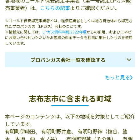
各地域のゴールド保安認定事業者（第一号認定LPガス販
売事業者）は、
こちらの記事
よりご確認ください。
※ゴールド保安認定事業者とは、経済産業省もしくは地方自治体から認定さ
れたプロパンガス（LPガス）会社のことです。
※情報元に関しては、
LPガス資料年報 2022年版
からの引用、およびエネピ
にお問い合わせいただいたお客様の料金データを独自に集計したものを使用
しています。
プロパンガス会社一覧を確認する
もっと見る
ガス会社名
所在地
電話番号
有限会社山本石
志布志市松山町
0994-87-2012
志布志市に含まれる町域
油店
新橋163-12
有限会社高吉昇
志布志市松山町
0994-87-8121
本ページのコンテンツは、以下の地域を対象としてご紹介
商店
泰野3420
しています。
南九州液化ガス
899-7103 志布志
0994-72-0388
有明町伊崎田、 有明町野井倉、 有明町野神（抜谷、塗
株式会社／志布
市志布志町志布
木、本地、曲、水ノ谷）、 有明町野神（その他）、 有明