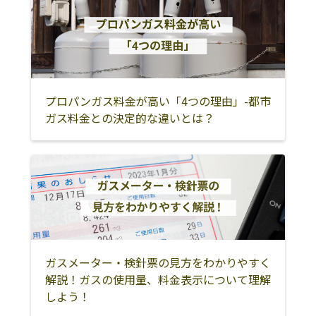
薩摩郡さつま町
阿久根市
出水市
出水郡長島町
霧島市
姶良郡湧水町
曽於市
垂水市
鹿屋市
志布志市
肝属郡東串良町
肝属郡肝付町
プロパンガス料金が高い「4つの理由」-都市
ガス料金との決定的な違いとは？
肝属郡錦江町
肝属郡南大隅町
曽於郡大崎町
奄美市
西之表市
熊毛郡中種子町
熊毛郡南種子町
大島郡大和村
大島郡宇検村
大島郡瀬戸内町
大島郡龍郷町
大島郡喜界町
大島郡徳之島町
大島郡天城町
大島郡伊仙町
ガスメーター・検針票の見方をわかりやすく
大島郡和泊町
大島郡知名町
大島郡与論町
解説！ガスの使用量、料金表示について理解
しよう！
南九州市
伊佐市
姶良市