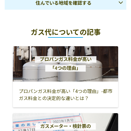
住んでいる地域を確認する
鹿児島市
鹿児島郡三島村
鹿児島郡十島村
ガス代についての記事
南さつま市
枕崎市
指宿市
薩摩川内市
いちき串木野市
日置市
薩摩郡さつま町
阿久根市
出水市
出水郡長島町
霧島市
姶良郡湧水町
曽於市
垂水市
鹿屋市
志布志市
肝属郡東串良町
肝属郡肝付町
プロパンガス料金が高い「4つの理由」-都市
ガス料金との決定的な違いとは？
肝属郡錦江町
肝属郡南大隅町
曽於郡大崎町
奄美市
西之表市
熊毛郡中種子町
熊毛郡南種子町
大島郡大和村
大島郡宇検村