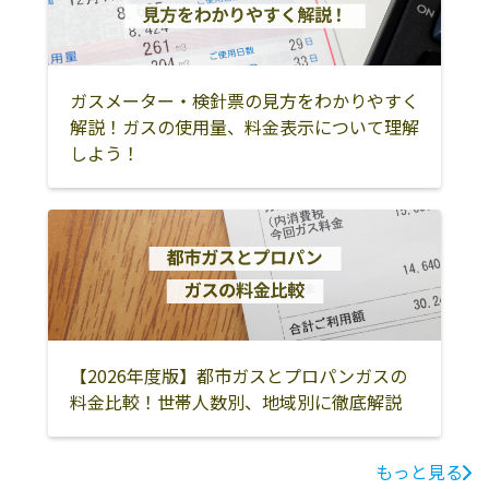
大島郡瀬戸内町
大島郡龍郷町
大島郡喜界町
大島郡徳之島町
大島郡天城町
大島郡伊仙町
ガスメーター・検針票の見方をわかりやすく
大島郡和泊町
大島郡知名町
大島郡与論町
解説！ガスの使用量、料金表示について理解
しよう！
南九州市
伊佐市
姶良市
熊毛郡屋久島町
【2026年度版】都市ガスとプロパンガスの
料金比較！世帯人数別、地域別に徹底解説
もっと見る