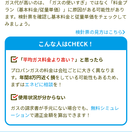
ガス代が高いのは、「ガスの使いすぎ」ではなく「料金プ
ラン（基本料金/従量単価）」に原因がある可能性があり
ます。検針票を確認し基本料金と従量単価をチェックして
みましょう。
検針票の見方はこちら
こんな人はCHECK！
「
平均ガス料金より高い？
」と思ったら
プロパンガスの料金は会社ごとに大きく異なりま
す。
年間8万円近く損
をしている可能性もあるため、
まずは
エネピに相談
を！
使用状況が分からない
ガスの請求書が手元にない場合でも、
無料シミュレ
ーション
で適正金額を算出できます！