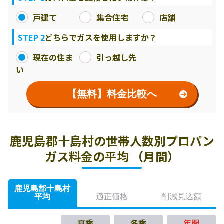
戸建て
集合住宅
店舗
STEP 2
どちらでガスを使用しますか？
現在の住ま
引っ越し先
い
【無料】料金比較へ
鹿児島郡十島村の世帯人数別プロパン
ガス料金の平均 （月間）
鹿児島郡十島村
平均
適正価格
削減見込額
夏季
冬季
年間