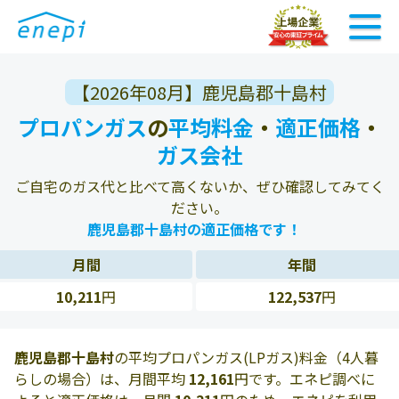
【2026年08月】鹿児島郡十島村
プロパンガス
の
平均料金
・
適正価格
・
ガス会社
ご自宅のガス代と比べて高くないか、ぜひ確認してみてく
ださい。
鹿児島郡十島村の適正価格です！
月間
年間
10,211
円
122,537
円
鹿児島郡十島村
の平均プロパンガス(LPガス)料金（4人暮
らしの場合）は、月間平均
12,161
円です。エネピ調べに