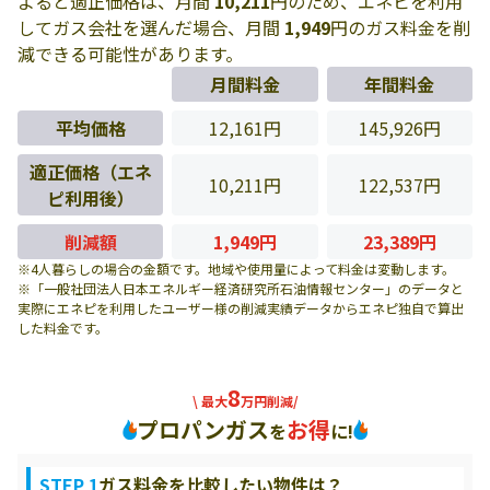
よると適正価格は、月間
10,211
円のため、エネピを利用
してガス会社を選んだ場合、月間
1,949
円のガス料金を削
減できる可能性があります。
月間料金
年間料金
平均価格
12,161円
145,926円
適正価格（エネ
10,211円
122,537円
ピ利用後）
削減額
1,949円
23,389円
※4人暮らしの場合の金額です。地域や使用量によって料金は変動します。
※「一般社団法人日本エネルギー経済研究所石油情報センター」のデータと
実際にエネピを利用したユーザー様の削減実績データからエネピ独自で算出
した料金です。
8
\ 最大
万円削減/
プロパンガス
お得
を
に!
STEP 1
ガス料金を比較したい物件は？