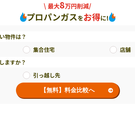
8
\ 最大
万円削減/
プロパンガス
お得
を
に!
い物件は？
集合住宅
店舗
しますか？
引っ越し先
【無料】料金比較へ