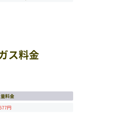
ガス料金
従量料金
677円