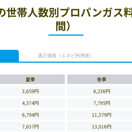
の世帯人数別プロパンガス料
間）
適正価格
（エネピ利用後）
夏季
冬季
3,659円
6,236円
4,574円
7,795円
6,794円
11,579円
7,637円
13,016円