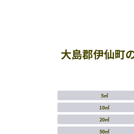
大島郡伊仙町
5㎥
10㎥
20㎥
50㎥