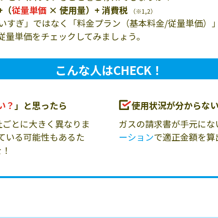
+（
従量単価
× 使用量）+ 消費税
（※1,2）
いすぎ」ではなく「料金プラン（基本料金/従量単価）
従量単価をチェックしてみましょう。
こんな人はCHECK！
い？
」と思ったら
使用状況が分からな
社ごとに大きく異なりま
ガスの請求書が手元にな
ている可能性もあるた
ーション
で適正金額を算
を！