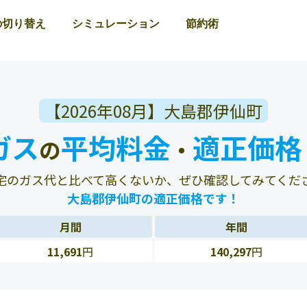
の切り替え
シミュレーション
節約術
【2026年08月】大島郡伊仙町
ガス
平均料金
適正価格
の
・
宅のガス代と比べて高くないか、ぜひ確認してみてくだ
大島郡伊仙町の適正価格です！
月間
年間
11,691
円
140,297
円