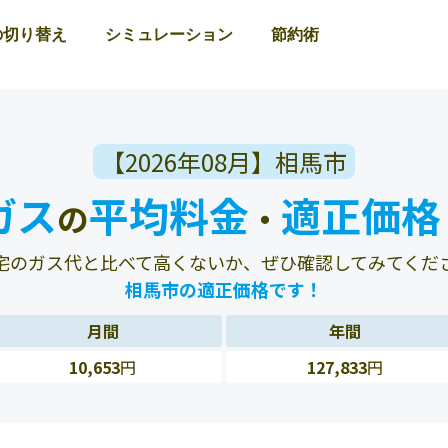
の切り替え
シミュレーション
節約術
【2026年08月】相馬市
ガス
平均料金
適正価格
の
・
宅のガス代と比べて高くないか、ぜひ確認してみてくだ
相馬市の適正価格です！
月間
年間
10,653
円
127,833
円