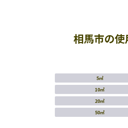
相馬市の使
5㎥
10㎥
20㎥
50㎥