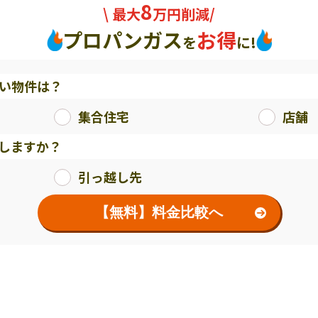
8
\ 最大
万円削減/
プロパンガス
お得
を
に!
い物件は？
集合住宅
店舗
しますか？
引っ越し先
【無料】料金比較へ