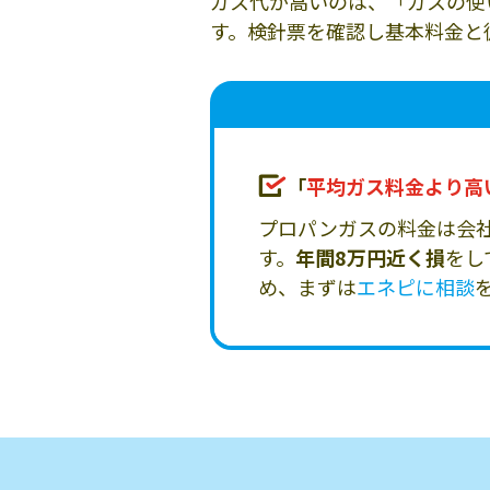
ガス代が高いのは、「ガスの使
す。検針票を確認し基本料金と
「
平均ガス料金より高
プロパンガスの料金は会
す。
年間8万円近く損
をし
め、まずは
エネピに相談