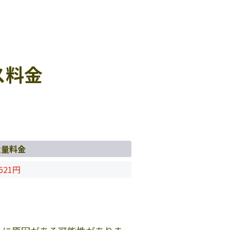
ス料金
従量料金
621円