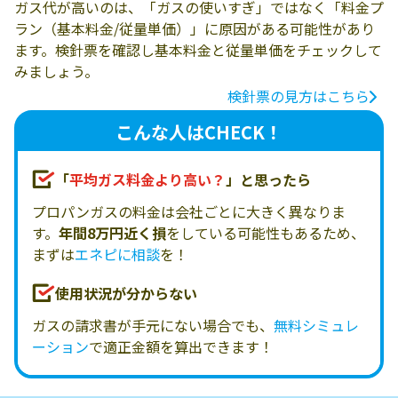
ガス代が高いのは、「ガスの使いすぎ」ではなく「料金プ
ラン（基本料金/従量単価）」に原因がある可能性があり
ます。検針票を確認し基本料金と従量単価をチェックして
みましょう。
検針票の見方はこちら
こんな人はCHECK！
「
平均ガス料金より高い？
」と思ったら
プロパンガスの料金は会社ごとに大きく異なりま
す。
年間8万円近く損
をしている可能性もあるため、
まずは
エネピに相談
を！
使用状況が分からない
ガスの請求書が手元にない場合でも、
無料シミュレ
ーション
で適正金額を算出できます！