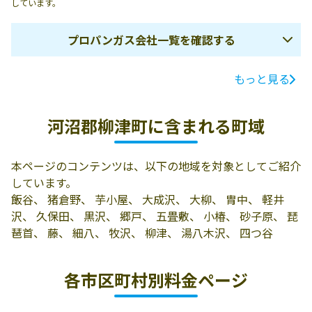
しています。
プロパンガス会社一覧を確認する
もっと見る
ガス会社名
所在地
電話番号
有限会社ハチヤ
969-7201 河沼郡
0241-42-2301
河沼郡柳津町に含まれる町域
柳津町柳津27
本ページのコンテンツは、以下の地域を対象としてご紹介
しています。
飯谷、 猪倉野、 芋小屋、 大成沢、 大柳、 胄中、 軽井
沢、 久保田、 黒沢、 郷戸、 五畳敷、 小椿、 砂子原、 琵
琶首、 藤、 細八、 牧沢、 柳津、 湯八木沢、 四つ谷
各市区町村別料金ページ