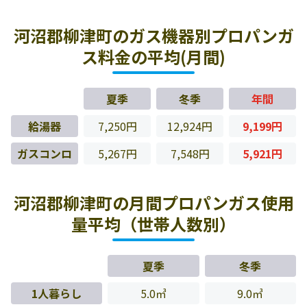
河沼郡柳津町のガス機器別プロパンガ
ス料金の平均(月間)
夏季
冬季
年間
給湯器
7,250円
12,924円
9,199円
ガスコンロ
5,267円
7,548円
5,921円
河沼郡柳津町の月間プロパンガス使用
量平均（世帯人数別）
夏季
冬季
1人暮らし
5.0㎥
9.0㎥