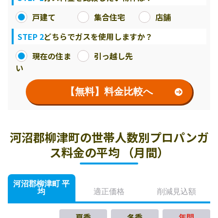
戸建て
集合住宅
店舗
STEP 2
どちらでガスを使用しますか？
現在の住ま
引っ越し先
い
【無料】料金比較へ
河沼郡柳津町の世帯人数別プロパンガ
ス料金の平均 （月間）
河沼郡柳津町 平
均
適正価格
削減見込額
夏季
冬季
年間