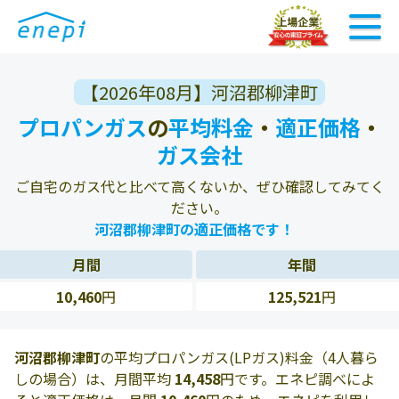
【2026年08月】河沼郡柳津町
プロパンガス
の
平均料金
・
適正価格
・
ガス会社
ご自宅のガス代と比べて高くないか、ぜひ確認してみてく
ださい。
河沼郡柳津町の適正価格です！
月間
年間
10,460
円
125,521
円
河沼郡柳津町
の平均プロパンガス(LPガス)料金（4人暮ら
しの場合）は、月間平均
14,458
円です。エネピ調べによ