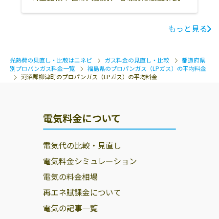
双葉郡大熊町
双葉郡双葉町
双葉郡浪江町
もっと見る
双葉郡葛尾村
相馬郡新地町
相馬郡飯舘村
いわき市
本宮市
光熱費の見直し・比較はエネピ
ガス料金の見直し・比較
都道府県
別プロパンガス料金一覧
福島県のプロパンガス（LPガス）の平均料金
河沼郡柳津町のプロパンガス（LPガス）の平均料金
電気料金について
電気代の比較・見直し
電気料金シミュレーション
電気の料金相場
再エネ賦課金について
電気の記事一覧