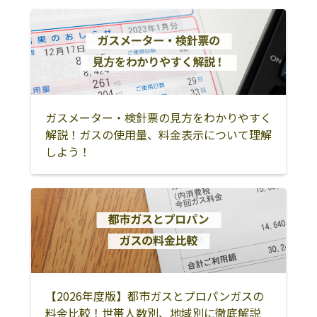
東白川郡棚倉町
東白川郡矢祭町
東白川郡塙町
東白川郡鮫川村
会津若松市
喜多方市
耶麻郡北塩原村
耶麻郡西会津町
耶麻郡磐梯町
耶麻郡猪苗代町
河沼郡会津坂下
河沼郡湯川村
町
ガスメーター・検針票の見方をわかりやすく
解説！ガスの使用量、料金表示について理解
河沼郡柳津町
大沼郡会津美里
大沼郡三島町
しよう！
町
大沼郡金山町
大沼郡昭和村
南会津郡南会津
町
南会津郡下郷町
南会津郡檜枝岐
南会津郡只見町
村
相馬市
南相馬市
双葉郡広野町
【2026年度版】都市ガスとプロパンガスの
双葉郡楢葉町
双葉郡富岡町
双葉郡川内村
料金比較！世帯人数別、地域別に徹底解説