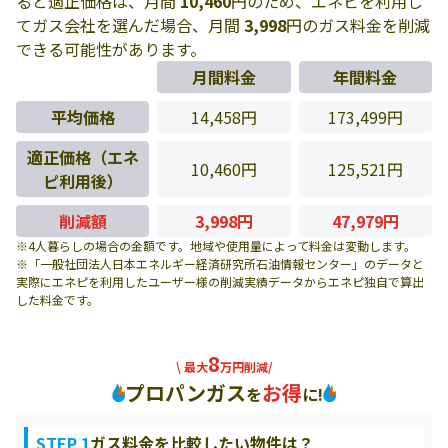
ると適正価格は、月間
10,460
円のため、エネピを利用し
てガス会社を選んだ場合、月間
3,998
円のガス料金を削減
できる可能性があります。
月間料金
年間料金
平均価格
14,458円
173,499円
適正価格（エネ
10,460円
125,521円
ピ利用後）
削減額
3,998円
47,979円
※4人暮らしの場合の金額です。地域や使用量によって料金は変動します。
※「一般社団法人日本エネルギー経済研究所石油情報センター」のデータと
実際にエネピを利用したユーザー様の削減実績データからエネピ独自で算出
した料金です。
8
\ 最大
万円削減/
プロパンガス
お得
を
に!
STEP 1
ガス料金を比較したい物件は？