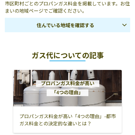
市区町村ごとのプロパンガス料金を掲載しています。お住
まいの地域ページでご確認ください。
住んでいる地域を確認する
福島市
二本松市
伊達市
ガス代についての記事
伊達郡桑折町
伊達郡国見町
伊達郡川俣町
安達郡大玉村
郡山市
須賀川市
田村市
岩瀬郡鏡石町
岩瀬郡天栄村
石川郡石川町
石川郡玉川村
石川郡平田村
石川郡浅川町
石川郡古殿町
田村郡三春町
田村郡小野町
白河市
西白河郡西郷村
プロパンガス料金が高い「4つの理由」-都市
ガス料金との決定的な違いとは？
西白河郡泉崎村
西白河郡中島村
西白河郡矢吹町