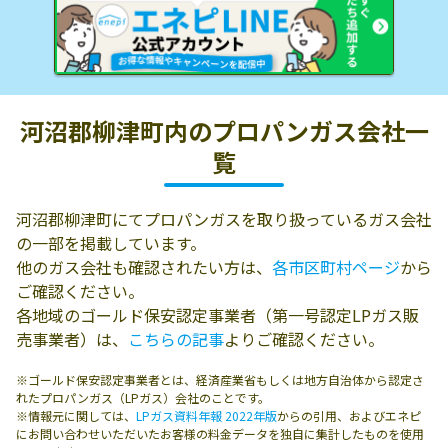
河沼郡柳津町内の
プロパンガス会社一
覧
河沼郡柳津町にてプロパンガスを取り扱っているガス会社
の一部を掲載しています。
他のガス会社も確認されたい方は、
各市区町村ページ
から
ご確認ください。
各地域のゴールド保安認定事業者（第一号認定LPガス販
売事業者）は、
こちらの記事
よりご確認ください。
※ゴールド保安認定事業者とは、経済産業省もしくは地方自治体から認定さ
れたプロパンガス（LPガス）会社のことです。
※情報元に関しては、
LPガス資料年報 2022年版
からの引用、およびエネピ
にお問い合わせいただいたお客様の料金データを独自に集計したものを使用