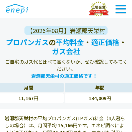
【2026年08月】岩瀬郡天栄村
プロパンガス
の
平均料金
・
適正価格
・
ガス会社
ご自宅のガス代と比べて高くないか、ぜひ確認してみてく
ださい。
岩瀬郡天栄村の適正価格です！
月間
年間
11,167
円
134,009
円
岩瀬郡天栄村
の平均プロパンガス(LPガス)料金（4人暮ら
しの場合）は、月間平均
15,166
円です。エネピ調べによ