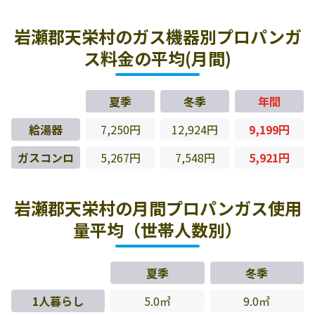
岩瀬郡天栄村のガス機器別プロパンガ
ス料金の平均(月間)
夏季
冬季
年間
給湯器
7,250円
12,924円
9,199円
ガスコンロ
5,267円
7,548円
5,921円
岩瀬郡天栄村の月間プロパンガス使用
量平均（世帯人数別）
夏季
冬季
1人暮らし
5.0㎥
9.0㎥