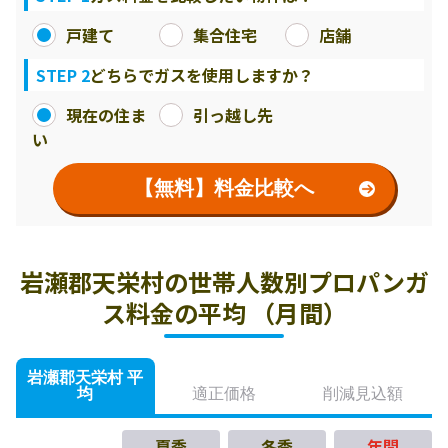
戸建て
集合住宅
店舗
STEP 2
どちらでガスを使用しますか？
現在の住ま
引っ越し先
い
【無料】料金比較へ
岩瀬郡天栄村の世帯人数別プロパンガ
ス料金の平均 （月間）
岩瀬郡天栄村 平
均
適正価格
削減見込額
夏季
冬季
年間