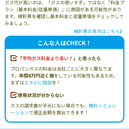
ガス代が高いのは、「ガスの使いすぎ」ではなく「料金プ
ラン（基本料金/従量単価）」に原因がある可能性があり
ます。検針票を確認し基本料金と従量単価をチェックして
みましょう。
検針票の見方はこちら
こんな人はCHECK！
「
平均ガス料金より高い？
」と思ったら
プロパンガスの料金は会社ごとに大きく異なりま
す。
年間8万円近く損
をしている可能性もあるため、
まずは
エネピに相談
を！
使用状況が分からない
ガスの請求書が手元にない場合でも、
無料シミュレ
ーション
で適正金額を算出できます！