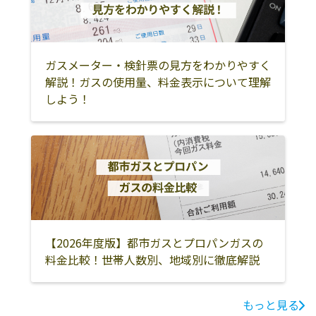
耶麻郡北塩原村
耶麻郡西会津町
耶麻郡磐梯町
耶麻郡猪苗代町
河沼郡会津坂下
河沼郡湯川村
町
ガスメーター・検針票の見方をわかりやすく
解説！ガスの使用量、料金表示について理解
河沼郡柳津町
大沼郡会津美里
大沼郡三島町
しよう！
町
大沼郡金山町
大沼郡昭和村
南会津郡南会津
町
南会津郡下郷町
南会津郡檜枝岐
南会津郡只見町
村
相馬市
南相馬市
双葉郡広野町
【2026年度版】都市ガスとプロパンガスの
双葉郡楢葉町
双葉郡富岡町
双葉郡川内村
料金比較！世帯人数別、地域別に徹底解説
双葉郡大熊町
双葉郡双葉町
双葉郡浪江町
もっと見る
双葉郡葛尾村
相馬郡新地町
相馬郡飯舘村