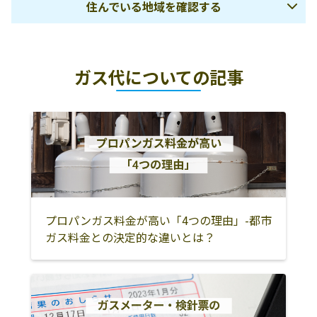
住んでいる地域を確認する
福島市
二本松市
伊達市
ガス代についての記事
伊達郡桑折町
伊達郡国見町
伊達郡川俣町
安達郡大玉村
郡山市
須賀川市
田村市
岩瀬郡鏡石町
岩瀬郡天栄村
石川郡石川町
石川郡玉川村
石川郡平田村
石川郡浅川町
石川郡古殿町
田村郡三春町
田村郡小野町
白河市
西白河郡西郷村
プロパンガス料金が高い「4つの理由」-都市
ガス料金との決定的な違いとは？
西白河郡泉崎村
西白河郡中島村
西白河郡矢吹町
東白川郡棚倉町
東白川郡矢祭町
東白川郡塙町
東白川郡鮫川村
会津若松市
喜多方市