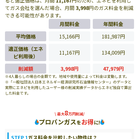
ると適正価格は、月間
11,167
円のため、エネピを利用し
てガス会社を選んだ場合、月間
3,998
円のガス料金を削減
できる可能性があります。
月間料金
年間料金
平均価格
15,166円
181,987円
適正価格（エネ
11,167円
134,009円
ピ利用後）
削減額
3,998円
47,979円
※4人暮らしの場合の金額です。地域や使用量によって料金は変動します。
※「一般社団法人日本エネルギー経済研究所石油情報センター」のデータと
実際にエネピを利用したユーザー様の削減実績データからエネピ独自で算出
した料金です。
8
\ 最大
万円削減/
プロパンガス
お得
を
に!
STEP 1
ガス料金を比較したい物件は？