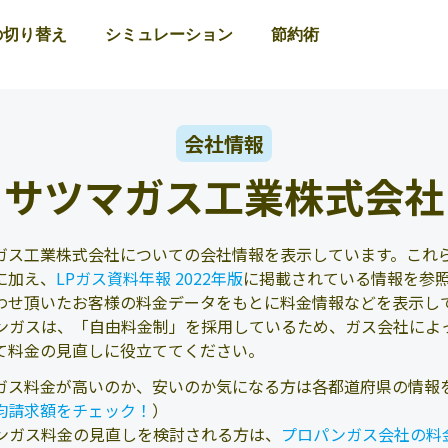
の切り替え
シミュレーション
節約術
会社情報
サツマガス工業株式会社
ガス工業株式会社についての会社情報を表示しています。これら
に加え、
LPガス資料年報 2022年版
に掲載されている情報を参
わせ頂いたお客様の料金データをもとに料金情報などを表示し
ンガスは、「自由料金制」を採用しているため、ガス会社によ
て料金の見直しに役立ててください。
ガス料金が高いのか、安いのか気になる方は各都道府県の情報
均請求額をチェック！
）
ンガス料金の見直しを検討される方は、
プロパンガス会社の料