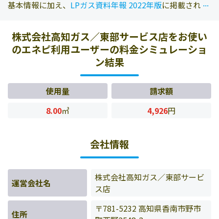
...
...
基本情報に加え、
LPガス資料年報 2022年版
に掲載されて
いる情報を参照しております。また、エネピにお問い合わ
せ頂いたお客様の料金データをもとに料金情報などを表示
株式会社高知ガス／東部サービス店をお使い
しています。
のエネピ利用ユーザーの料金シミュレーショ
ン結果
使用量
請求額
8.00
㎥
4,926
円
会社情報
株式会社高知ガス／東部サービ
運営会社名
ス店
〒781-5232 高知県香南市野市
住所