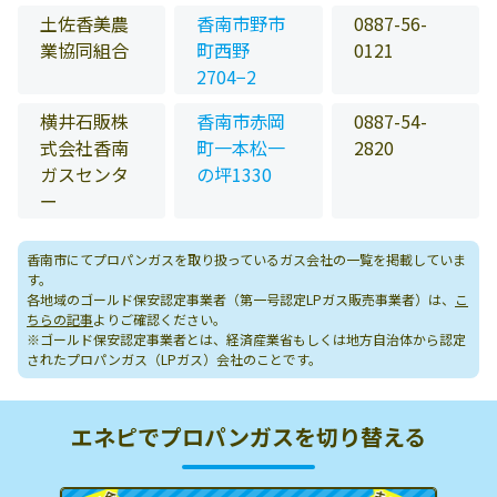
土佐香美農
香南市野市
0887-56-
業協同組合
町西野
0121
2704−2
横井石販株
香南市赤岡
0887-54-
式会社香南
町一本松一
2820
ガスセンタ
の坪1330
ー
香南市にてプロパンガスを取り扱っているガス会社の一覧を掲載していま
す。
各地域のゴールド保安認定事業者（第一号認定LPガス販売事業者）は、
こ
ちらの記事
よりご確認ください。
※ゴールド保安認定事業者とは、経済産業省もしくは地方自治体から認定
されたプロパンガス（LPガス）会社のことです。
エネピでプロパンガスを切り替える