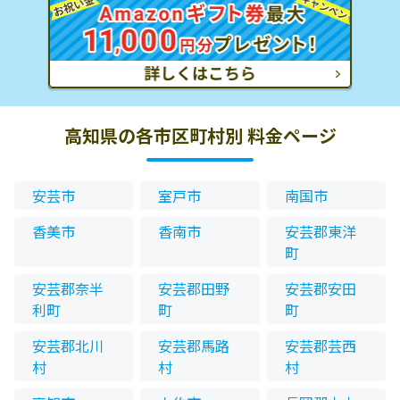
高知県の各市区町村別 料金ページ
安芸市
室戸市
南国市
香美市
香南市
安芸郡東洋
町
安芸郡奈半
安芸郡田野
安芸郡安田
利町
町
町
安芸郡北川
安芸郡馬路
安芸郡芸西
村
村
村