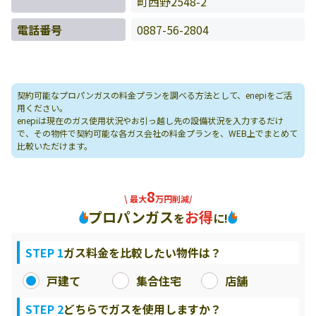
町西野2548-2
電話番号
0887-56-2804
契約可能なプロパンガスの料金プランを調べる方法として、enepiをご活
用ください。
enepiは現在のガス使用状況やお引っ越し先の設備状況を入力するだけ
で、その物件で契約可能な各ガス会社の料金プランを、WEB上でまとめて
比較いただけます。
8
\ 最大
万円削減/
プロパンガス
お得
を
に!
STEP 1
ガス料金を比較したい物件は？
戸建て
集合住宅
店舗
STEP 2
どちらでガスを使用しますか？