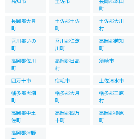
高知市
土佐市
長岡郡本山
町
長岡郡大豊
土佐郡土佐
土佐郡大川
町
町
村
吾川郡いの
吾川郡仁淀
高岡郡越知
町
川町
町
高岡郡佐川
高岡郡日高
須崎市
町
村
四万十市
宿毛市
土佐清水市
幡多郡黒潮
幡多郡大月
幡多郡三原
町
町
村
高岡郡中土
高岡郡四万
高岡郡檮原
佐町
十町
町
高岡郡津野