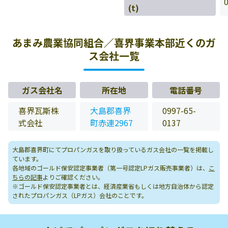
(t)
あまみ農業協同組合／喜界事業本部近くのガ
ス会社一覧
ガス会社名
所在地
電話番号
喜界瓦斯株
大島郡喜界
0997-65-
式会社
町赤連2967
0137
大島郡喜界町にてプロパンガスを取り扱っているガス会社の一覧を掲載し
ています。
各地域のゴールド保安認定事業者（第一号認定LPガス販売事業者）は、
こ
ちらの記事
よりご確認ください。
※ゴールド保安認定事業者とは、経済産業省もしくは地方自治体から認定
されたプロパンガス（LPガス）会社のことです。