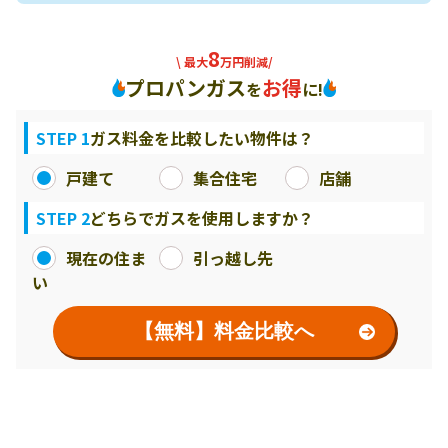
8
\ 最大
万円削減/
プロパンガス
お得
を
に!
STEP 1
ガス料金を比較したい物件は？
戸建て
集合住宅
店舗
STEP 2
どちらでガスを使用しますか？
現在の住ま
引っ越し先
い
【無料】料金比較へ