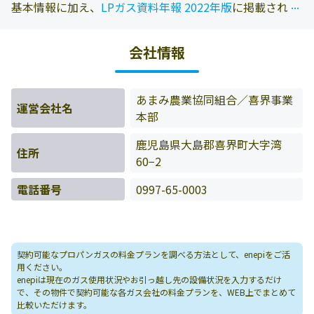
...
...
基本情報に加え、
LPガス資料年報 2022年版
に掲載されて
いる情報を参照しております。また、エネピにお問い合わ
せ頂いたお客様の料金データをもとに料金情報などを表示
会社情報
しています。
あまみ農業協同組合／喜界事業
運営会社名
本部
鹿児島県大島郡喜界町大字湾
住所
60−2
電話番号
0997-65-0003
契約可能なプロパンガスの料金プランを調べる方法として、enepiをご活
用ください。
enepiは現在のガス使用状況やお引っ越し先の設備状況を入力するだけ
で、その物件で契約可能な各ガス会社の料金プランを、WEB上でまとめて
比較いただけます。