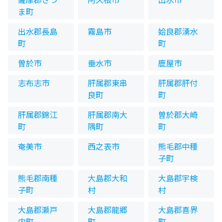
ま町
出水郡長島
霧島市
姶良郡湧水
町
町
曽於市
垂水市
鹿屋市
志布志市
肝属郡東串
肝属郡肝付
良町
町
肝属郡錦江
肝属郡南大
曽於郡大崎
町
隅町
町
奄美市
西之表市
熊毛郡中種
子町
熊毛郡南種
大島郡大和
大島郡宇検
子町
村
村
大島郡瀬戸
大島郡龍郷
大島郡喜界
内町
町
町