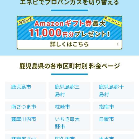
エネピでプロパンガスを切り替える
鹿児島県の各市区町村別 料金ページ
鹿児島市
鹿児島郡三
鹿児島郡十
島村
島村
南さつま市
枕崎市
指宿市
薩摩川内市
いちき串木
日置市
野市
薩摩郡さつ
阿久根市
出水市