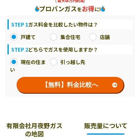
\ 最大
万円削減/
プロパンガス
お得
を
に!
STEP 1
ガス料金を比較したい物件は？
戸建て
集合住宅
店舗
STEP 2
どちらでガスを使用しますか？
現在の住ま
引っ越し先
い
【無料】料金比較へ
有限会社月夜野ガス
販売量について
の地図