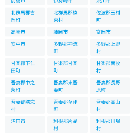
前橋市
伊勢崎市
渋川市
北群馬郡吉
北群馬郡榛
佐波郡玉村
岡町
東村
町
高崎市
藤岡市
富岡市
安中市
多野郡神流
多野郡上野
町
村
甘楽郡下仁
甘楽郡甘楽
甘楽郡南牧
田町
町
村
吾妻郡中之
吾妻郡東吾
吾妻郡長野
条町
妻町
原町
吾妻郡嬬恋
吾妻郡草津
吾妻郡高山
村
町
村
沼田市
利根郡片品
利根郡川場
村
村