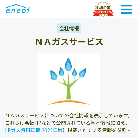
会社情報
ＮＡガスサービス
ＮＡガスサービスについての会社情報を表示しています。
これらは会社HPなどで公開されている基本情報に加え、
...
...
LPガス資料年報 2022年版
に掲載されている情報を参照し
ております。また、エネピにお問い合わせ頂いたお客様の