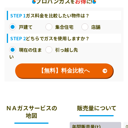
プロパンガス
お得
を
に!
STEP 1
ガス料金を比較したい物件は？
戸建て
集合住宅
店舗
STEP 2
どちらでガスを使用しますか？
現在の住ま
引っ越し先
い
【無料】料金比較へ
ＮＡガスサービスの
販売量について
地図
年間販売量(t)