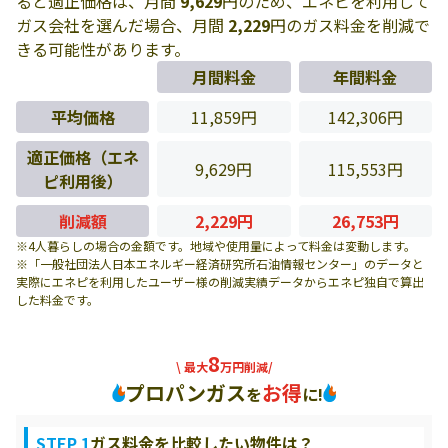
ると適正価格は、月間
9,629
円のため、エネピを利用して
ガス会社を選んだ場合、月間
2,229
円のガス料金を削減で
きる可能性があります。
月間料金
年間料金
平均価格
11,859円
142,306円
適正価格（エネ
9,629円
115,553円
ピ利用後）
削減額
2,229円
26,753円
※4人暮らしの場合の金額です。地域や使用量によって料金は変動します。
※「一般社団法人日本エネルギー経済研究所石油情報センター」のデータと
実際にエネピを利用したユーザー様の削減実績データからエネピ独自で算出
した料金です。
8
\ 最大
万円削減/
プロパンガス
お得
を
に!
STEP 1
ガス料金を比較したい物件は？