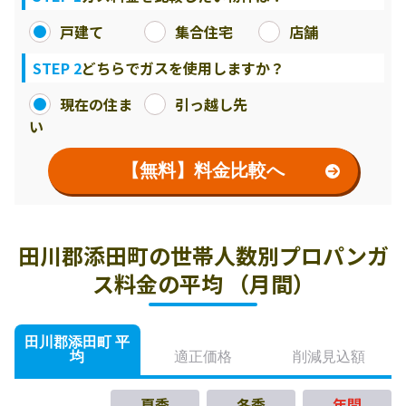
戸建て
集合住宅
店舗
STEP 2
どちらでガスを使用しますか？
現在の住ま
引っ越し先
い
【無料】料金比較へ
田川郡添田町の世帯人数別プロパンガ
ス料金の平均 （月間）
田川郡添田町 平
均
適正価格
削減見込額
夏季
冬季
年間