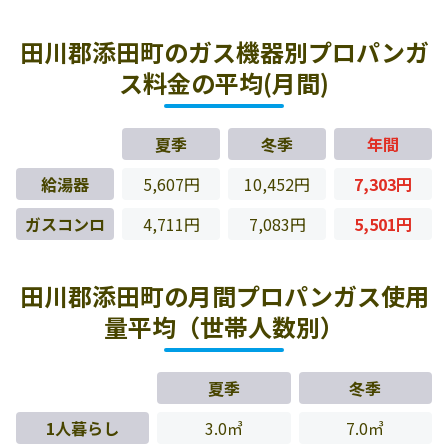
田川郡添田町のガス機器別プロパンガ
ス料金の平均(月間)
夏季
冬季
年間
給湯器
5,607円
10,452円
7,303円
ガスコンロ
4,711円
7,083円
5,501円
田川郡添田町の月間プロパンガス使用
量平均（世帯人数別）
夏季
冬季
1人暮らし
3.0㎥
7.0㎥