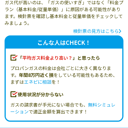
ガス代が高いのは、「ガスの使いすぎ」ではなく「料金プ
ラン（基本料金/従量単価）」に原因がある可能性があり
ます。検針票を確認し基本料金と従量単価をチェックして
みましょう。
検針票の見方はこちら
こんな人はCHECK！
「
平均ガス料金より高い？
」と思ったら
プロパンガスの料金は会社ごとに大きく異なりま
す。
年間8万円近く損
をしている可能性もあるため、
まずは
エネピに相談
を！
使用状況が分からない
ガスの請求書が手元にない場合でも、
無料シミュレ
ーション
で適正金額を算出できます！