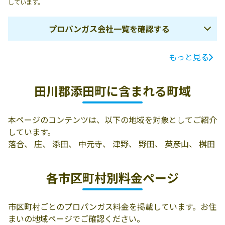
しています。
プロパンガス会社一覧を確認する
もっと見る
ガス会社名
所在地
電話番号
有限会社添田産
田川郡添田町大
0947-82-0374
田川郡添田町に含まれる町域
業ガス
字添田3064-1
有限会社加来商
田川郡添田町大
0947-82-0254
本ページのコンテンツは、以下の地域を対象としてご紹介
店
字添田1238
しています。
添田液化ガス事
824-0601 田川郡
0947-82-1215
落合、 庄、 添田、 中元寺、 津野、 野田、 英彦山、 桝田
業協同組合
添田町庄1635-1
各市区町村別料金ページ
桑野プロパン
田川郡添田町大
0947-82-0373
字添田1788
市区町村ごとのプロパンガス料金を掲載しています。お住
株式会社ナカハ
田川郡添田町大
0947-82-5040
まいの地域ページでご確認ください。
タ
字添田2352-2