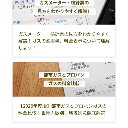
飯塚市
嘉麻市
直方市
宮若市
嘉穂郡桂川町
鞍手郡小竹町
鞍手郡鞍手町
田川市
田川郡香春町
ガスメーター・検針票の見方をわかりやすく
田川郡添田町
田川郡福智町
田川郡糸田町
解説！ガスの使用量、料金表示について理解
しよう！
田川郡川崎町
田川郡大任町
田川郡赤村
大川市
大牟田市
柳川市
三潴郡大木町
筑後市
八女市
八女郡広川町
行橋市
豊前市
京都郡苅田町
京都郡みやこ町
築上郡吉富町
築上郡築上町
築上郡上毛町
みやま市
【2026年度版】都市ガスとプロパンガスの
料金比較！世帯人数別、地域別に徹底解説
糸島市
那珂川市
糟屋郡須惠町