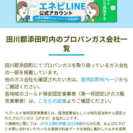
田川郡添田町内の
プロパンガス会社一
覧
田川郡添田町にてプロパンガスを取り扱っているガス会社
の一部を掲載しています。
他のガス会社も確認されたい方は、
各市区町村ページ
から
ご確認ください。
各地域のゴールド保安認定事業者（第一号認定LPガス販
売事業者）は、
こちらの記事
よりご確認ください。
※ゴールド保安認定事業者とは、経済産業省もしくは地方自治体から認定さ
れたプロパンガス（LPガス）会社のことです。
※情報元に関しては、
LPガス資料年報 2022年版
からの引用、およびエネピ
にお問い合わせいただいたお客様の料金データを独自に集計したものを使用