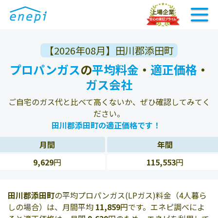
【2026年08月】田川郡添田町
プロパンガス
の
平均料金
・
適正価格
・
ガス会社
ご自宅のガス代と比べて高くないか、ぜひ確認してみてく
ださい。
田川郡添田町の適正価格です！
月間
年間
9,629
円
115,553
円
田川郡添田町
の平均プロパンガス(LPガス)料金（4人暮ら
しの場合）は、月間平均
11,859
円です。エネピ調べによ