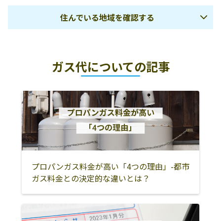
住んでいる地域を確認する
福岡市
筑紫野市
太宰府市
ガス代についての記事
大野城市
春日市
宗像市
古賀市
福津市
糟屋郡宇美町
糟屋郡篠栗町
糟屋郡志免町
糟屋郡新宮町
糟屋郡久山町
糟屋郡粕屋町
朝倉市
朝倉郡筑前町
朝倉郡東峰村
小郡市
久留米市
うきは市
三井郡大刀洗町
プロパンガス料金が高い「4つの理由」-都市
ガス料金との決定的な違いとは？
北九州市
中間市
遠賀郡芦屋町
遠賀郡水巻町
遠賀郡岡垣町
遠賀郡遠賀町