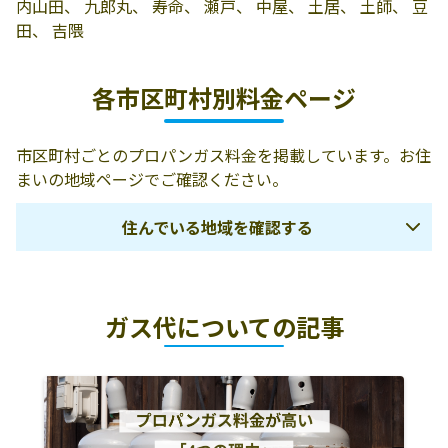
内山田、 九郎丸、 寿命、 瀬戸、 中屋、 土居、 土師、 豆
田、 吉隈
各市区町村別料金ページ
市区町村ごとのプロパンガス料金を掲載しています。お住
まいの地域ページでご確認ください。
住んでいる地域を確認する
福岡市
筑紫野市
太宰府市
ガス代についての記事
大野城市
春日市
宗像市
古賀市
福津市
糟屋郡宇美町
糟屋郡篠栗町
糟屋郡志免町
糟屋郡新宮町
糟屋郡久山町
糟屋郡粕屋町
朝倉市