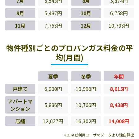
7月
5,543円
8月
5,874円
9月
5,487円
10月
6,758円
11月
7,753円
12月
10,793円
物件種別ごとのプロパンガス料金の平
均(月間)
夏季
冬季
年間
戸建て
6,000円
10,990円
8,615円
アパートマ
5,886円
10,766円
8,438円
ンション
店舗
12,027円
16,302円
14,008円
※エネピ利用ユーザのデータより独自算出