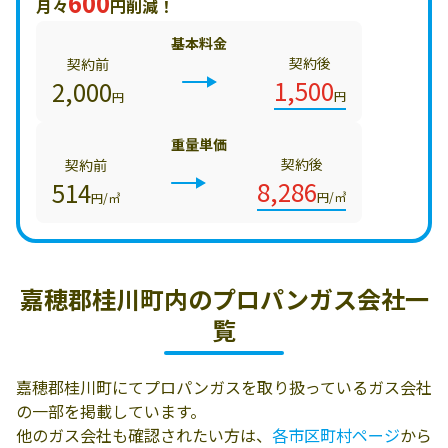
600
月々
円削減！
基本料金
契約後
契約前
1,500
2,000
円
円
重量単価
契約後
契約前
8,286
514
円/㎥
円/㎥
嘉穂郡桂川町内の
プロパンガス会社一
覧
嘉穂郡桂川町にてプロパンガスを取り扱っているガス会社
の一部を掲載しています。
他のガス会社も確認されたい方は、
各市区町村ページ
から