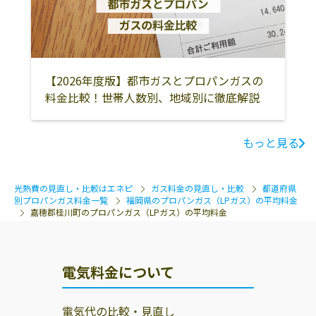
八女郡広川町
行橋市
豊前市
京都郡苅田町
京都郡みやこ町
築上郡吉富町
築上郡築上町
築上郡上毛町
みやま市
【2026年度版】都市ガスとプロパンガスの
料金比較！世帯人数別、地域別に徹底解説
糸島市
那珂川市
糟屋郡須惠町
もっと見る
光熱費の見直し・比較はエネピ
ガス料金の見直し・比較
都道府県
別プロパンガス料金一覧
福岡県のプロパンガス（LPガス）の平均料金
嘉穂郡桂川町のプロパンガス（LPガス）の平均料金
電気料金について
電気代の比較・見直し