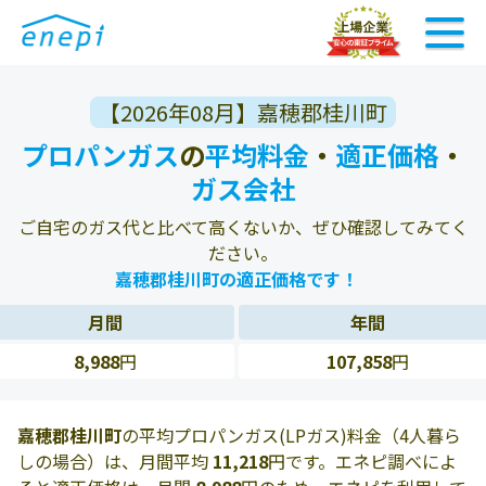
【2026年08月】嘉穂郡桂川町
プロパンガス
の
平均料金
・
適正価格
・
ガス会社
ご自宅のガス代と比べて高くないか、ぜひ確認してみてく
ださい。
嘉穂郡桂川町の適正価格です！
月間
年間
8,988
円
107,858
円
嘉穂郡桂川町
の平均プロパンガス(LPガス)料金（4人暮ら
しの場合）は、月間平均
11,218
円です。エネピ調べによ