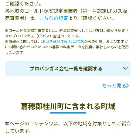
ご確認ください。
各地域のゴールド保安認定事業者（第一号認定LPガス販
売事業者）は、
こちらの記事
よりご確認ください。
※ゴールド保安認定事業者とは、経済産業省もしくは地方自治体から認定さ
れたプロパンガス（LPガス）会社のことです。
※情報元に関しては、
LPガス資料年報 2022年版
からの引用、およびエネピ
にお問い合わせいただいたお客様の料金データを独自に集計したものを使用
しています。
プロパンガス会社一覧を確認する
もっと見る
ガス会社名
所在地
電話番号
新光ガス
嘉穂郡桂川町大
0948-22-5157
嘉穂郡桂川町に含まれる町域
字瀬戸128-1
本ページのコンテンツは、以下の地域を対象としてご紹介
しています。