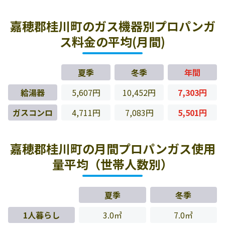
嘉穂郡桂川町のガス機器別プロパンガ
ス料金の平均(月間)
夏季
冬季
年間
給湯器
5,607円
10,452円
7,303円
ガスコンロ
4,711円
7,083円
5,501円
嘉穂郡桂川町の月間プロパンガス使用
量平均（世帯人数別）
夏季
冬季
1人暮らし
3.0㎥
7.0㎥