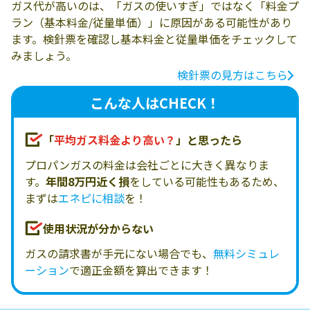
ガス代が高いのは、「ガスの使いすぎ」ではなく「料金プ
ラン（基本料金/従量単価）」に原因がある可能性があり
ます。検針票を確認し基本料金と従量単価をチェックして
みましょう。
検針票の見方はこちら
こんな人はCHECK！
「
平均ガス料金より高い？
」と思ったら
プロパンガスの料金は会社ごとに大きく異なりま
す。
年間8万円近く損
をしている可能性もあるため、
まずは
エネピに相談
を！
使用状況が分からない
ガスの請求書が手元にない場合でも、
無料シミュレ
ーション
で適正金額を算出できます！