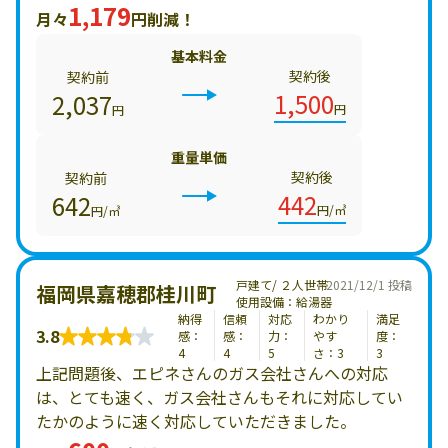
1,179
月々
円削減！
基本料金
契約後
契約前
1,500
2,037
円
円
重量単価
契約後
契約前
442
642
円/㎥
円/㎥
戸建て/ ２人世帯
2021/12/1 投稿
福岡県嘉穂郡桂川町
使用設備：給湯器
納得
信頼
対応
わかり
満足
3.8
感：
感：
力：
やす
度：
4
4
5
さ：3
3
上記問題後、エピネさんのガス会社さんへの対応
は、とても速く、ガス会社さんもそれに対応してい
たかのように速く対応していただきました。