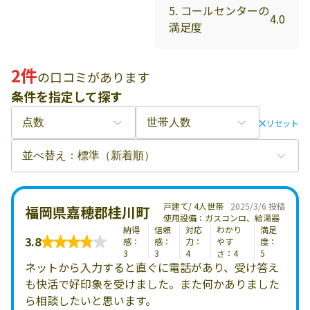
5. コールセンターの
4.0
満足度
2件
の口コミがあります
条件を指定して探す
リセット
戸建て/ 4人世帯
2025/3/6 投稿
福岡県嘉穂郡桂川町
使用設備：ガスコンロ、給湯器
納得
信頼
対応
わかり
満足
3.8
感：
感：
力：
やす
度：
3
3
4
さ：4
5
ネットから入力すると直ぐに電話があり、受け答え
も快活で好印象を受けました。また何かありました
ら相談したいと思います。