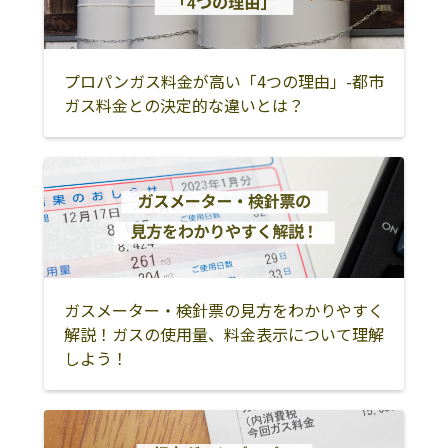
朝倉郡筑前町
朝倉郡東峰村
小郡市
久留米市
うきは市
三井郡大刀洗町
プロパンガス料金が高い「4つの理由」-都市
ガス料金との決定的な違いとは？
北九州市
中間市
遠賀郡芦屋町
遠賀郡水巻町
遠賀郡岡垣町
遠賀郡遠賀町
飯塚市
嘉麻市
直方市
宮若市
嘉穂郡桂川町
鞍手郡小竹町
鞍手郡鞍手町
田川市
田川郡香春町
ガスメーター・検針票の見方をわかりやすく
田川郡添田町
田川郡福智町
田川郡糸田町
解説！ガスの使用量、料金表示について理解
しよう！
田川郡川崎町
田川郡大任町
田川郡赤村
大川市
大牟田市
柳川市
三潴郡大木町
筑後市
八女市