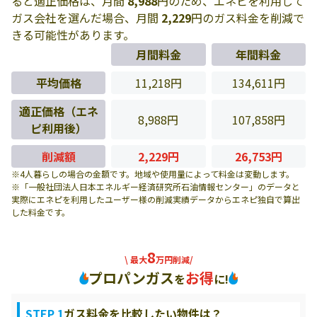
ると適正価格は、月間
8,988
円のため、エネピを利用して
ガス会社を選んだ場合、月間
2,229
円のガス料金を削減で
きる可能性があります。
月間料金
年間料金
平均価格
11,218円
134,611円
適正価格（エネ
8,988円
107,858円
ピ利用後）
削減額
2,229円
26,753円
※4人暮らしの場合の金額です。地域や使用量によって料金は変動します。
※「一般社団法人日本エネルギー経済研究所石油情報センター」のデータと
実際にエネピを利用したユーザー様の削減実績データからエネピ独自で算出
した料金です。
8
\ 最大
万円削減/
プロパンガス
お得
を
に!
STEP 1
ガス料金を比較したい物件は？