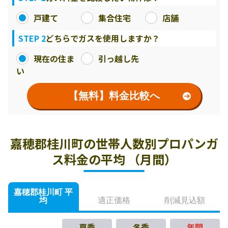
戸建て
集合住宅
店舗
STEP 2
どちらでガスを使用しますか？
現在の住ま
引っ越し先
い
【無料】料金比較へ
嘉穂郡桂川町の世帯人数別プロパンガ
ス料金の平均 （月間）
嘉穂郡桂川町 平
均
適正価格
削減見込額
夏季
冬季
年間