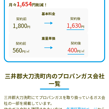
1,654
月々
円削減！
基本料金
契約後
契約前
1,630
1,800
円
円
重量単価
契約後
契約前
400
560
円/㎥
円/㎥
三井郡大刀洗町内の
プロパンガス会社
一覧
三井郡大刀洗町にてプロパンガスを取り扱っているガス会
社の一部を掲載しています。