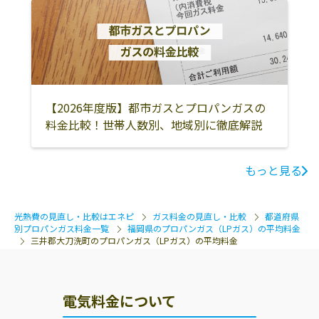
三潴郡大木町
筑後市
八女市
八女郡広川町
行橋市
豊前市
京都郡苅田町
京都郡みやこ町
築上郡吉富町
築上郡築上町
築上郡上毛町
みやま市
【2026年度版】都市ガスとプロパンガスの
料金比較！世帯人数別、地域別に徹底解説
糸島市
那珂川市
糟屋郡須惠町
もっと見る
光熱費の見直し・比較はエネピ
ガス料金の見直し・比較
都道府県
別プロパンガス料金一覧
福岡県のプロパンガス（LPガス）の平均料金
三井郡大刀洗町のプロパンガス（LPガス）の平均料金
電気料金について