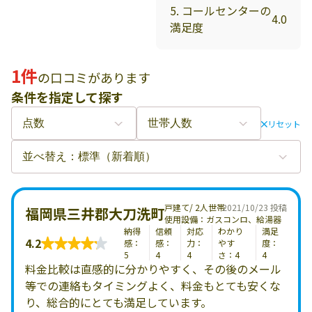
5. コールセンターの
4.0
満足度
1件
の口コミがあります
条件を指定して探す
リセット
戸建て/ 2人世帯
2021/10/23 投稿
福岡県三井郡大刀洗町
使用設備：ガスコンロ、給湯器
納得
信頼
対応
わかり
満足
4.2
感：
感：
力：
やす
度：
5
4
4
さ：4
4
料金比較は直感的に分かりやすく、その後のメール
等での連絡もタイミングよく、料金もとても安くな
り、総合的にとても満足しています。