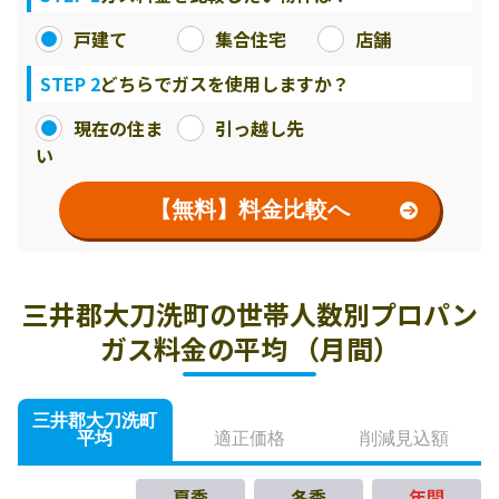
戸建て
集合住宅
店舗
STEP 2
どちらでガスを使用しますか？
現在の住ま
引っ越し先
い
【無料】料金比較へ
三井郡大刀洗町の世帯人数別プロパン
ガス料金の平均 （月間）
三井郡大刀洗町
平均
適正価格
削減見込額
夏季
冬季
年間