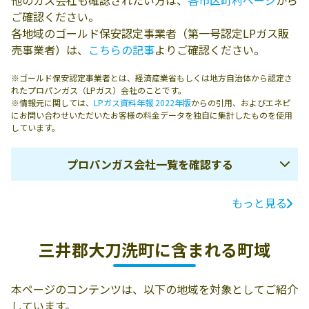
他のガス会社も確認されたい方は、
各市区町村ページ
から
ご確認ください。
各地域のゴールド保安認定事業者（第一号認定LPガス販
売事業者）は、
こちらの記事
よりご確認ください。
※ゴールド保安認定事業者とは、経済産業省もしくは地方自治体から認定さ
れたプロパンガス（LPガス）会社のことです。
※情報元に関しては、
LPガス資料年報 2022年版
からの引用、およびエネピ
にお問い合わせいただいたお客様の料金データを独自に集計したものを使用
しています。
プロパンガス会社一覧を確認する
もっと見る
ガス会社名
所在地
電話番号
有限会社中山燃
三井郡大刀洗町
0942-77-0218
三井郡大刀洗町に含まれる町域
料店
大字高樋1175
有限会社山見屋
830-1201 三井郡
0942-77-0111
本ページのコンテンツは、以下の地域を対象としてご紹介
大刀洗町冨多
しています。