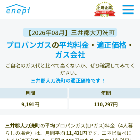
【2026年08月】三井郡大刀洗町
プロパンガス
の
平均料金
・
適正価格
・
ガス会社
ご自宅のガス代と比べて高くないか、ぜひ確認してみてく
ださい。
三井郡大刀洗町の適正価格です！
月間
年間
9,191
円
110,297
円
三井郡大刀洗町
の平均プロパンガス(LPガス)料金（4人暮
らしの場合）は、月間平均
11,421
円です。エネピ調べに