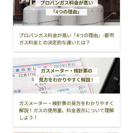
糟屋郡久山町
糟屋郡粕屋町
朝倉市
朝倉郡筑前町
朝倉郡東峰村
小郡市
久留米市
うきは市
三井郡大刀洗町
プロパンガス料金が高い「4つの理由」-都市
ガス料金との決定的な違いとは？
北九州市
中間市
遠賀郡芦屋町
遠賀郡水巻町
遠賀郡岡垣町
遠賀郡遠賀町
飯塚市
嘉麻市
直方市
宮若市
嘉穂郡桂川町
鞍手郡小竹町
鞍手郡鞍手町
田川市
田川郡香春町
ガスメーター・検針票の見方をわかりやすく
田川郡添田町
田川郡福智町
田川郡糸田町
解説！ガスの使用量、料金表示について理解
しよう！
田川郡川崎町
田川郡大任町
田川郡赤村
大川市
大牟田市
柳川市