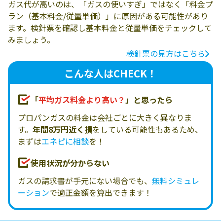
ガス代が高いのは、「ガスの使いすぎ」ではなく「料金プ
ラン（基本料金/従量単価）」に原因がある可能性があり
ます。検針票を確認し基本料金と従量単価をチェックして
みましょう。
検針票の見方はこちら
こんな人はCHECK！
「
平均ガス料金より高い？
」と思ったら
プロパンガスの料金は会社ごとに大きく異なりま
す。
年間8万円近く損
をしている可能性もあるため、
まずは
エネピに相談
を！
使用状況が分からない
ガスの請求書が手元にない場合でも、
無料シミュレ
ーション
で適正金額を算出できます！