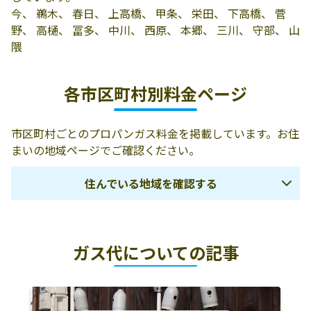
1245-13
今、 鵜木、 春日、 上高橋、 甲条、 栄田、 下高橋、 菅
野、 高樋、 冨多、 中川、 西原、 本郷、 三川、 守部、 山
隈
各市区町村別料金ページ
市区町村ごとのプロパンガス料金を掲載しています。お住
まいの地域ページでご確認ください。
住んでいる地域を確認する
福岡市
筑紫野市
太宰府市
ガス代についての記事
大野城市
春日市
宗像市
古賀市
福津市
糟屋郡宇美町
糟屋郡篠栗町
糟屋郡志免町
糟屋郡新宮町