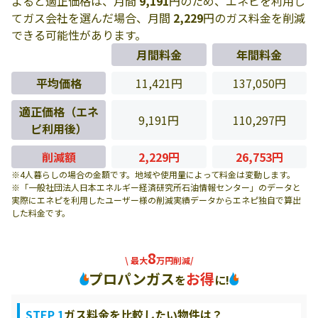
よると適正価格は、月間
9,191
円のため、エネピを利用し
てガス会社を選んだ場合、月間
2,229
円のガス料金を削減
できる可能性があります。
月間料金
年間料金
平均価格
11,421円
137,050円
適正価格（エネ
9,191円
110,297円
ピ利用後）
削減額
2,229円
26,753円
※4人暮らしの場合の金額です。地域や使用量によって料金は変動します。
※「一般社団法人日本エネルギー経済研究所石油情報センター」のデータと
実際にエネピを利用したユーザー様の削減実績データからエネピ独自で算出
した料金です。
8
\ 最大
万円削減/
プロパンガス
お得
を
に!
STEP 1
ガス料金を比較したい物件は？