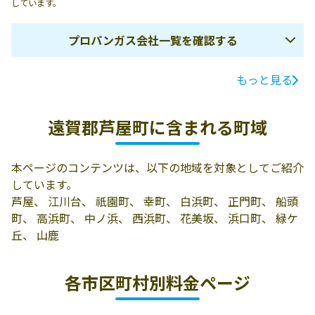
しています。
プロパンガス会社一覧を確認する
もっと見る
ガス会社名
所在地
電話番号
有限会社波多野
遠賀郡芦屋町正
093-222-0240
遠賀郡芦屋町に含まれる町域
石油店
門町6-11
有限会社中山石
遠賀郡芦屋町船
093-222-3000
本ページのコンテンツは、以下の地域を対象としてご紹介
油店
頭町4-11
しています。
有限会社坂口商
642-0023 遠賀郡
093-223-0128
芦屋、 江川台、 祇園町、 幸町、 白浜町、 正門町、 船頭
店
芦屋町船頭町9-
町、 高浜町、 中ノ浜、 西浜町、 花美坂、 浜口町、 緑ケ
23
丘、 山鹿
各市区町村別料金ページ