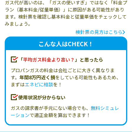
ガス代が高いのは、「ガスの使いすぎ」ではなく「料金プ
ラン（基本料金/従量単価）」に原因がある可能性があり
ます。検針票を確認し基本料金と従量単価をチェックして
みましょう。
検針票の見方はこちら
こんな人はCHECK！
「
平均ガス料金より高い？
」と思ったら
プロパンガスの料金は会社ごとに大きく異なりま
す。
年間8万円近く損
をしている可能性もあるため、
まずは
エネピに相談
を！
使用状況が分からない
ガスの請求書が手元にない場合でも、
無料シミュレ
ーション
で適正金額を算出できます！