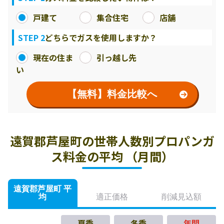
戸建て
集合住宅
店舗
STEP 2
どちらでガスを使用しますか？
現在の住ま
引っ越し先
い
【無料】料金比較へ
遠賀郡芦屋町の世帯人数別プロパンガ
ス料金の平均 （月間）
遠賀郡芦屋町 平
均
適正価格
削減見込額
夏季
冬季
年間