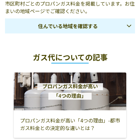
市区町村ごとのプロパンガス料金を掲載しています。お住
まいの地域ページでご確認ください。
住んでいる地域を確認する
福岡市
筑紫野市
太宰府市
ガス代についての記事
大野城市
春日市
宗像市
古賀市
福津市
糟屋郡宇美町
糟屋郡篠栗町
糟屋郡志免町
糟屋郡新宮町
糟屋郡久山町
糟屋郡粕屋町
朝倉市
朝倉郡筑前町
朝倉郡東峰村
小郡市
久留米市
うきは市
三井郡大刀洗町
プロパンガス料金が高い「4つの理由」-都市
ガス料金との決定的な違いとは？
北九州市
中間市
遠賀郡芦屋町