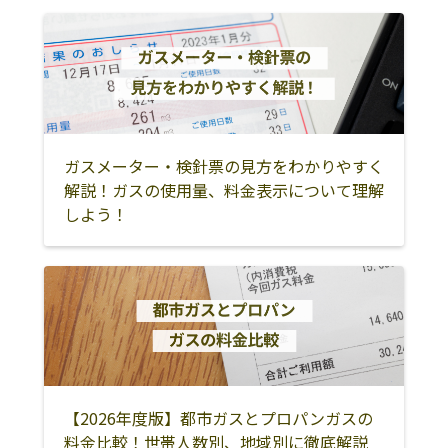
遠賀郡水巻町
遠賀郡岡垣町
遠賀郡遠賀町
飯塚市
嘉麻市
直方市
宮若市
嘉穂郡桂川町
鞍手郡小竹町
鞍手郡鞍手町
田川市
田川郡香春町
ガスメーター・検針票の見方をわかりやすく
田川郡添田町
田川郡福智町
田川郡糸田町
解説！ガスの使用量、料金表示について理解
しよう！
田川郡川崎町
田川郡大任町
田川郡赤村
大川市
大牟田市
柳川市
三潴郡大木町
筑後市
八女市
八女郡広川町
行橋市
豊前市
京都郡苅田町
京都郡みやこ町
築上郡吉富町
築上郡築上町
築上郡上毛町
みやま市
【2026年度版】都市ガスとプロパンガスの
料金比較！世帯人数別、地域別に徹底解説