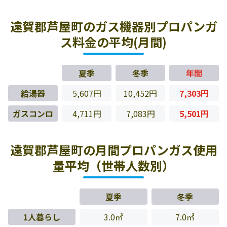
遠賀郡芦屋町のガス機器別プロパンガ
ス料金の平均(月間)
夏季
冬季
年間
給湯器
5,607円
10,452円
7,303円
ガスコンロ
4,711円
7,083円
5,501円
遠賀郡芦屋町の月間プロパンガス使用
量平均（世帯人数別）
夏季
冬季
1人暮らし
3.0㎥
7.0㎥