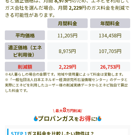
ると適正価格は、月間
8,975
円のため、エネピを利用して
ガス会社を選んだ場合、月間
2,229
円のガス料金を削減で
きる可能性があります。
月間料金
年間料金
平均価格
11,205円
134,458円
適正価格（エネ
8,975円
107,705円
ピ利用後）
削減額
2,229円
26,753円
※4人暮らしの場合の金額です。地域や使用量によって料金は変動します。
※「一般社団法人日本エネルギー経済研究所石油情報センター」のデータと
実際にエネピを利用したユーザー様の削減実績データからエネピ独自で算出
した料金です。
8
\ 最大
万円削減/
プロパンガス
お得
を
に!
STEP 1
ガス料金を比較したい物件は？