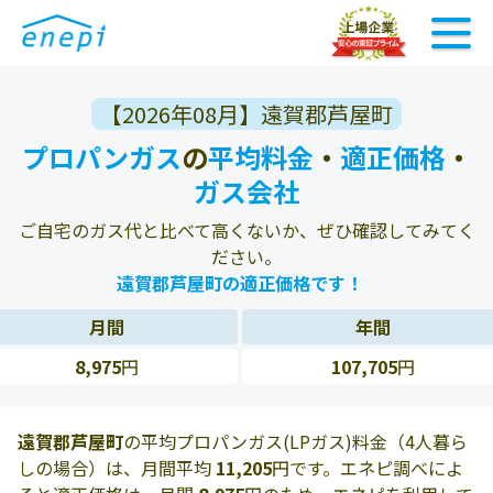
【2026年08月】遠賀郡芦屋町
プロパンガス
の
平均料金
・
適正価格
・
ガス会社
ご自宅のガス代と比べて高くないか、ぜひ確認してみてく
ださい。
遠賀郡芦屋町の適正価格です！
月間
年間
8,975
円
107,705
円
遠賀郡芦屋町
の平均プロパンガス(LPガス)料金（4人暮ら
しの場合）は、月間平均
11,205
円です。エネピ調べによ