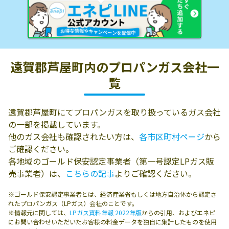
遠賀郡芦屋町内の
プロパンガス会社一
覧
遠賀郡芦屋町にてプロパンガスを取り扱っているガス会社
の一部を掲載しています。
他のガス会社も確認されたい方は、
各市区町村ページ
から
ご確認ください。
各地域のゴールド保安認定事業者（第一号認定LPガス販
売事業者）は、
こちらの記事
よりご確認ください。
※ゴールド保安認定事業者とは、経済産業省もしくは地方自治体から認定さ
れたプロパンガス（LPガス）会社のことです。
※情報元に関しては、
LPガス資料年報 2022年版
からの引用、およびエネピ
にお問い合わせいただいたお客様の料金データを独自に集計したものを使用