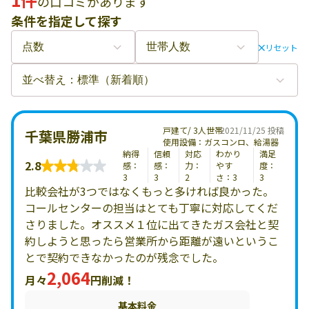
の口コミがあります
条件を指定して探す
リセット
戸建て/ 3人世帯
2021/11/25 投稿
千葉県勝浦市
使用設備：ガスコンロ、給湯器
納得
信頼
対応
わかり
満足
2.8
感：
感：
力：
やす
度：
3
3
2
さ：3
3
比較会社が3つではなくもっと多ければ良かった。
コールセンターの担当はとても丁寧に対応してくだ
さりました。オススメ１位に出てきたガス会社と契
約しようと思ったら営業所から距離が遠いというこ
とで契約できなかったのが残念でした。
2,064
月々
円削減！
基本料金