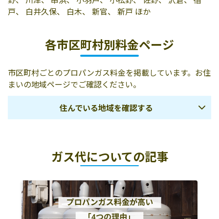
店
戸、 白井久保、 白木、 新官、 新戸 ほか
株式会社磯本
勝浦市松野660-2
0470-77-0107
各市区町村別料金ページ
オータキ産業株
299-5252 勝浦市
0470-76-1355
式会社／勝浦営
上植野990
業所
市区町村ごとのプロパンガス料金を掲載しています。お住
まいの地域ページでご確認ください。
住んでいる地域を確認する
千葉市
市原市
市川市
ガス代についての記事
船橋市
浦安市
八千代市
習志野市
野田市
流山市
松戸市
我孫子市
柏市
成田市
佐倉市
四街道市