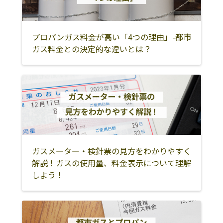
八街市
印西市
白井市
富里市
香取市
銚子市
プロパンガス料金が高い「4つの理由」-都市
ガス料金との決定的な違いとは？
旭市
匝瑳市
印旛郡酒々井町
印旛郡栄町
香取郡神崎町
香取郡東庄町
香取郡多古町
東金市
山武市
茂原市
勝浦市
いすみ市
山武郡九十九里
山武郡横芝光町
山武郡芝山町
町
ガスメーター・検針票の見方をわかりやすく
解説！ガスの使用量、料金表示について理解
長生郡一宮町
長生郡白子町
長生郡長柄町
しよう！
長生郡長南町
長生郡睦沢町
長生郡長生村
夷隅郡大多喜町
夷隅郡御宿町
木更津市