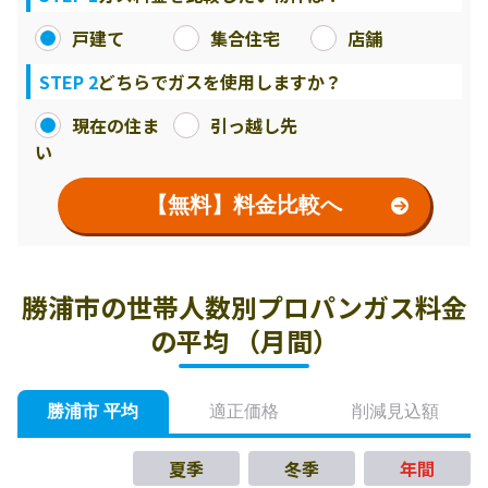
戸建て
集合住宅
店舗
STEP 2
どちらでガスを使用しますか？
現在の住ま
引っ越し先
い
【無料】料金比較へ
勝浦市の世帯人数別プロパンガス料金
の平均 （月間）
勝浦市 平均
適正価格
削減見込額
夏季
冬季
年間