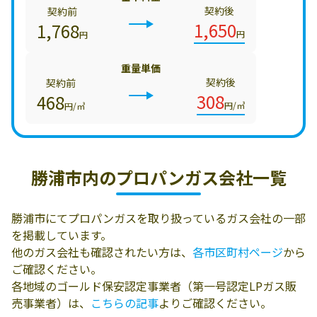
契約後
契約前
1,650
1,768
円
円
重量単価
契約後
契約前
308
468
円/㎥
円/㎥
勝浦市内の
プロパンガス会社一覧
勝浦市にてプロパンガスを取り扱っているガス会社の一部
を掲載しています。
他のガス会社も確認されたい方は、
各市区町村ページ
から
ご確認ください。
各地域のゴールド保安認定事業者（第一号認定LPガス販
売事業者）は、
こちらの記事
よりご確認ください。