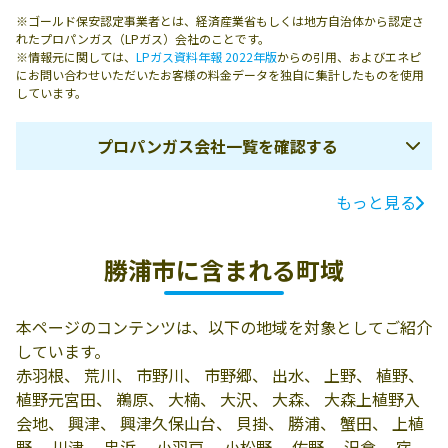
※ゴールド保安認定事業者とは、経済産業省もしくは地方自治体から認定さ
れたプロパンガス（LPガス）会社のことです。
※情報元に関しては、
LPガス資料年報 2022年版
からの引用、およびエネピ
にお問い合わせいただいたお客様の料金データを独自に集計したものを使用
しています。
プロパンガス会社一覧を確認する
もっと見る
ガス会社名
所在地
電話番号
有限会社岡田燃
勝浦市興津2617
0470-76-0950
勝浦市に含まれる町域
料
新勝浦市漁業協
勝浦市新官207
0470-70-1130
本ページのコンテンツは、以下の地域を対象としてご紹介
同組合
しています。
斎藤液化ガス株
299-5224 勝浦市
0470-73-2128
赤羽根、 荒川、 市野川、 市野郷、 出水、 上野、 植野、
式会社
新官333-1
植野元宮田、 鵜原、 大楠、 大沢、 大森、 大森上植野入
会地、 興津、 興津久保山台、 貝掛、 勝浦、 蟹田、 上植
株式会社田畑商
勝浦市墨名779-1
0470-73-0345
野、 川津、 串浜、 小羽戸、 小松野、 佐野、 沢倉、 宿