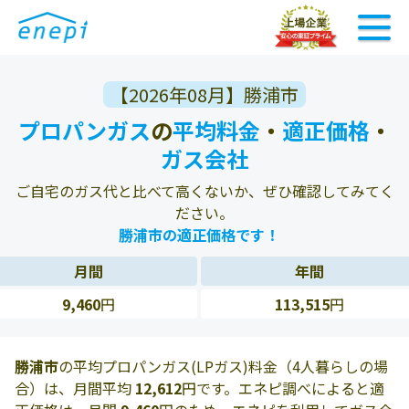
【2026年08月】勝浦市
プロパンガス
の
平均料金
・
適正価格
・
ガス会社
ご自宅のガス代と比べて高くないか、ぜひ確認してみてく
ださい。
勝浦市の適正価格です！
月間
年間
9,460
円
113,515
円
勝浦市
の平均プロパンガス(LPガス)料金（4人暮らしの場
合）は、月間平均
12,612
円です。エネピ調べによると適