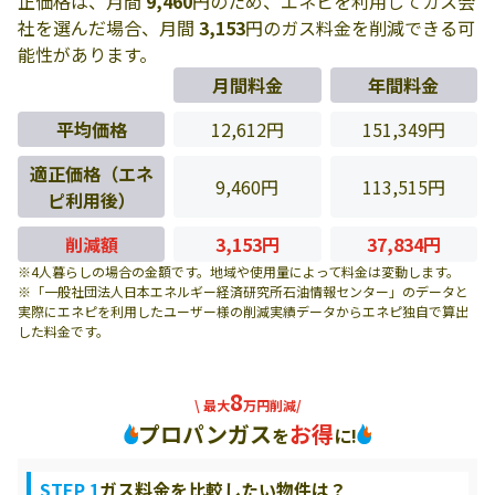
正価格は、月間
9,460
円のため、エネピを利用してガス会
社を選んだ場合、月間
3,153
円のガス料金を削減できる可
能性があります。
月間料金
年間料金
平均価格
12,612円
151,349円
適正価格（エネ
9,460円
113,515円
ピ利用後）
削減額
3,153円
37,834円
※4人暮らしの場合の金額です。地域や使用量によって料金は変動します。
※「一般社団法人日本エネルギー経済研究所石油情報センター」のデータと
実際にエネピを利用したユーザー様の削減実績データからエネピ独自で算出
した料金です。
8
\ 最大
万円削減/
プロパンガス
お得
を
に!
STEP 1
ガス料金を比較したい物件は？