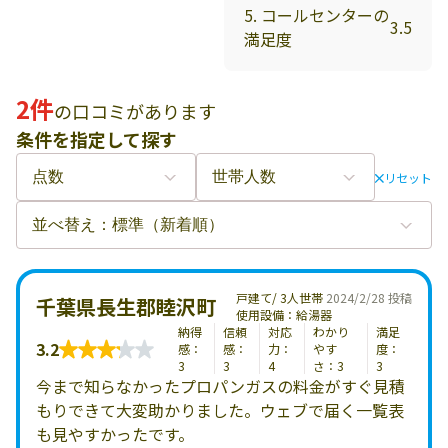
5. コールセンターの
3.5
満足度
2件
の口コミがあります
条件を指定して探す
リセット
戸建て/ 3人世帯
2024/2/28 投稿
千葉県長生郡睦沢町
使用設備：給湯器
納得
信頼
対応
わかり
満足
3.2
感：
感：
力：
やす
度：
3
3
4
さ：3
3
今まで知らなかったプロパンガスの料金がすぐ見積
もりできて大変助かりました。ウェブで届く一覧表
も見やすかったです。