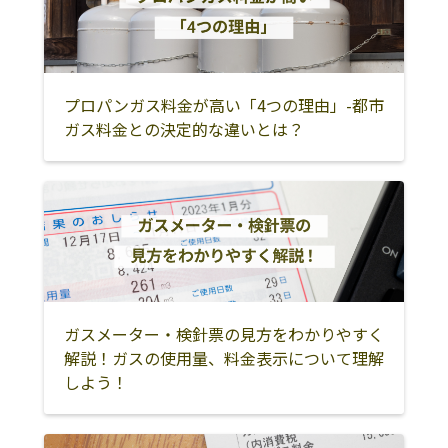
成田市
佐倉市
四街道市
八街市
印西市
白井市
富里市
香取市
銚子市
プロパンガス料金が高い「4つの理由」-都市
ガス料金との決定的な違いとは？
旭市
匝瑳市
印旛郡酒々井町
印旛郡栄町
香取郡神崎町
香取郡東庄町
香取郡多古町
東金市
山武市
茂原市
勝浦市
いすみ市
山武郡九十九里
山武郡横芝光町
山武郡芝山町
町
ガスメーター・検針票の見方をわかりやすく
解説！ガスの使用量、料金表示について理解
長生郡一宮町
長生郡白子町
長生郡長柄町
しよう！
長生郡長南町
長生郡睦沢町
長生郡長生村
夷隅郡大多喜町
夷隅郡御宿町
木更津市