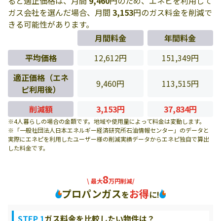
ると適正価格は、月間
9,460
円のため、エネピを利用して
ガス会社を選んだ場合、月間
3,153
円のガス料金を削減で
きる可能性があります。
月間料金
年間料金
平均価格
12,612円
151,349円
適正価格（エネ
9,460円
113,515円
ピ利用後）
削減額
3,153円
37,834円
※4人暮らしの場合の金額です。地域や使用量によって料金は変動します。
※「一般社団法人日本エネルギー経済研究所石油情報センター」のデータと
実際にエネピを利用したユーザー様の削減実績データからエネピ独自で算出
した料金です。
8
\ 最大
万円削減/
プロパンガス
お得
を
に!
STEP 1
ガス料金を比較したい物件は？