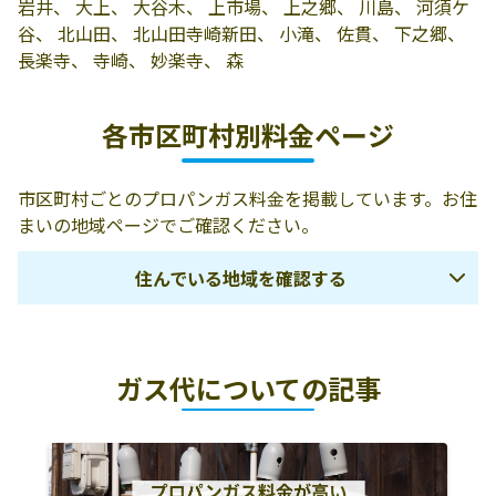
岩井、 大上、 大谷木、 上市場、 上之郷、 川島、 河須ケ
谷、 北山田、 北山田寺崎新田、 小滝、 佐貫、 下之郷、
長楽寺、 寺崎、 妙楽寺、 森
各市区町村別料金ページ
市区町村ごとのプロパンガス料金を掲載しています。お住
まいの地域ページでご確認ください。
住んでいる地域を確認する
千葉市
市原市
市川市
ガス代についての記事
船橋市
浦安市
八千代市
習志野市
野田市
流山市
松戸市
我孫子市
柏市