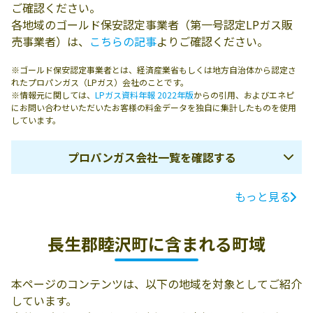
ご確認ください。
各地域のゴールド保安認定事業者（第一号認定LPガス販
売事業者）は、
こちらの記事
よりご確認ください。
※ゴールド保安認定事業者とは、経済産業省もしくは地方自治体から認定さ
れたプロパンガス（LPガス）会社のことです。
※情報元に関しては、
LPガス資料年報 2022年版
からの引用、およびエネピ
にお問い合わせいただいたお客様の料金データを独自に集計したものを使用
しています。
プロパンガス会社一覧を確認する
もっと見る
ガス会社名
所在地
電話番号
田中商店
長生郡睦沢町上
0475-44-0016
長生郡睦沢町に含まれる町域
市場883-3
本ページのコンテンツは、以下の地域を対象としてご紹介
しています。