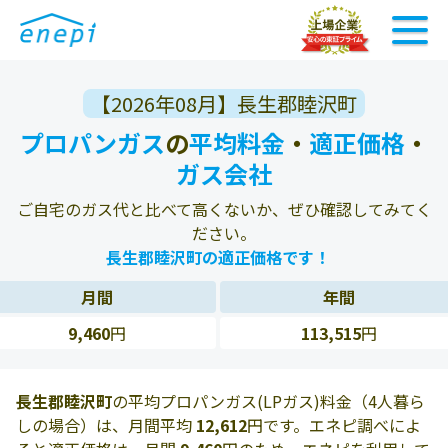
【2026年08月】長生郡睦沢町
プロパンガス
の
平均料金
・
適正価格
・
ガス会社
ご自宅のガス代と比べて高くないか、ぜひ確認してみてく
ださい。
長生郡睦沢町の適正価格です！
月間
年間
9,460
円
113,515
円
長生郡睦沢町
の平均プロパンガス(LPガス)料金（4人暮ら
しの場合）は、月間平均
12,612
円です。エネピ調べによ