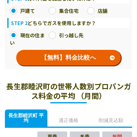
戸建て
集合住宅
店舗
STEP 2
どちらでガスを使用しますか？
現在の住ま
引っ越し先
い
【無料】料金比較へ
長生郡睦沢町の世帯人数別プロパンガ
ス料金の平均 （月間）
長生郡睦沢町 平
均
適正価格
削減見込額
夏季
冬季
年間