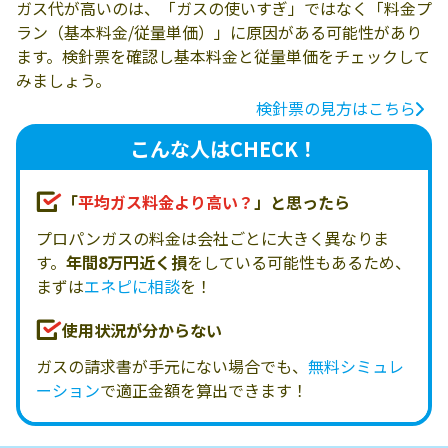
ガス代が高いのは、「ガスの使いすぎ」ではなく「料金プ
ラン（基本料金/従量単価）」に原因がある可能性があり
ます。検針票を確認し基本料金と従量単価をチェックして
みましょう。
検針票の見方はこちら
こんな人はCHECK！
「
平均ガス料金より高い？
」と思ったら
プロパンガスの料金は会社ごとに大きく異なりま
す。
年間8万円近く損
をしている可能性もあるため、
まずは
エネピに相談
を！
使用状況が分からない
ガスの請求書が手元にない場合でも、
無料シミュレ
ーション
で適正金額を算出できます！