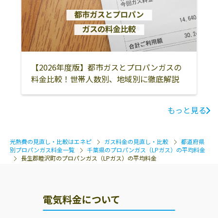
君津市
富津市
鴨川市
館山市
南房総市
安房郡鋸南町
鎌ケ谷市
袖ケ浦市
大網白里市
【2026年度版】都市ガスとプロパンガスの
料金比較！世帯人数別、地域別に徹底解説
もっと見る
光熱費の見直し・比較はエネピ
ガス料金の見直し・比較
都道府県
別プロパンガス料金一覧
千葉県のプロパンガス（LPガス）の平均料金
長生郡睦沢町のプロパンガス（LPガス）の平均料金
電気料金について