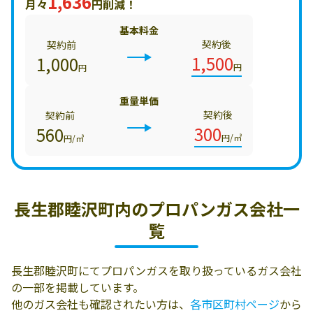
1,636
月々
円削減！
基本料金
契約後
契約前
1,500
1,000
円
円
重量単価
契約後
契約前
300
560
円/㎥
円/㎥
長生郡睦沢町内の
プロパンガス会社一
覧
長生郡睦沢町にてプロパンガスを取り扱っているガス会社
の一部を掲載しています。
他のガス会社も確認されたい方は、
各市区町村ページ
から