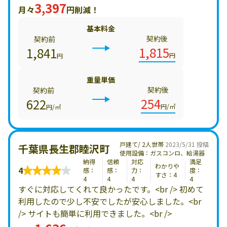
3,397
月々
円削減！
基本料金
契約後
契約前
1,815
1,841
円
円
重量単価
契約後
契約前
254
622
円/㎥
円/㎥
戸建て/ 2人世帯
2023/5/31 投稿
千葉県長生郡睦沢町
使用設備：ガスコンロ、給湯器
納得
信頼
対応
満足
わかりや
4
感：
感：
力：
度：
すさ：4
4
4
4
4
すぐに対応してくれて良かったです。<br /> 初めて
利用したので少し不安でしたが安心しました。<br
/> サイトも簡単に利用できました。<br />