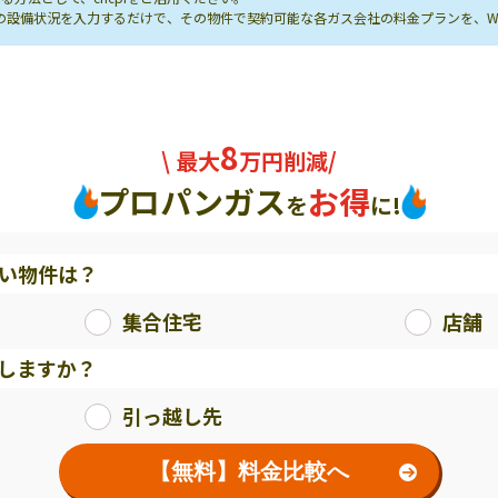
し先の設備状況を入力するだけで、その物件で契約可能な各ガス会社の料金プランを、
8
\ 最大
万円削減/
プロパンガス
お得
を
に!
い物件は？
集合住宅
店舗
しますか？
引っ越し先
【無料】料金比較へ