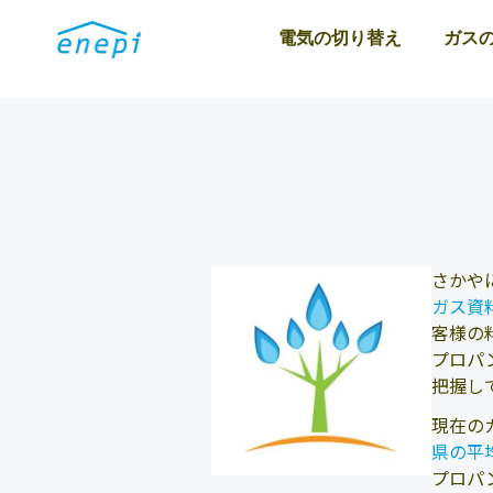
電気の切り替え
ガス
さかや
ガス資料
客様の
プロパ
把握し
現在の
県の平
プロパ