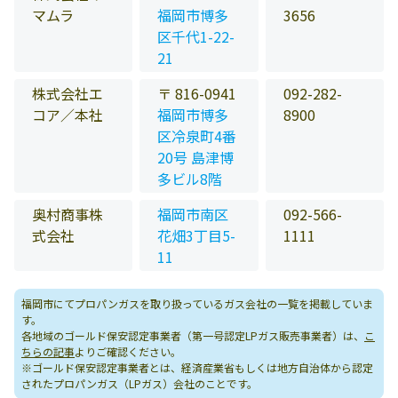
マムラ
福岡市博多
3656
区千代1-22-
21
株式会社エ
〒 816-0941
092-282-
コア／本社
福岡市博多
8900
区冷泉町4番
20号 島津博
多ビル8階
奥村商事株
福岡市南区
092-566-
式会社
花畑3丁目5-
1111
11
福岡市にてプロパンガスを取り扱っているガス会社の一覧を掲載していま
す。
各地域のゴールド保安認定事業者（第一号認定LPガス販売事業者）は、
こ
ちらの記事
よりご確認ください。
※ゴールド保安認定事業者とは、経済産業省もしくは地方自治体から認定
されたプロパンガス（LPガス）会社のことです。