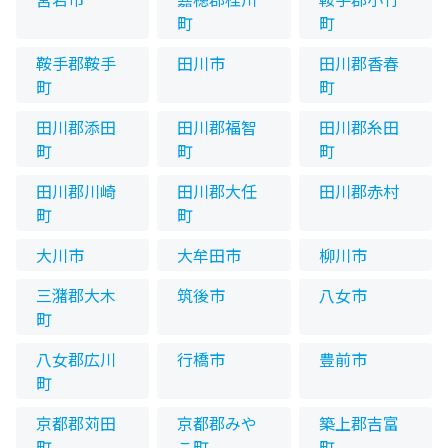
町
町
鞍手郡鞍手
田川市
田川郡香春
町
町
田川郡添田
田川郡福智
田川郡糸田
町
町
町
田川郡川崎
田川郡大任
田川郡赤村
町
町
大川市
大牟田市
柳川市
三潴郡大木
筑後市
八女市
町
八女郡広川
行橋市
豊前市
町
京都郡苅田
京都郡みや
築上郡吉富
町
こ町
町