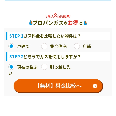
8
\ 最大
万円削減/
プロパンガス
お得
を
に!
STEP 1
ガス料金を比較したい物件は？
戸建て
集合住宅
店舗
STEP 2
どちらでガスを使用しますか？
現在の住ま
引っ越し先
い
【無料】料金比較へ