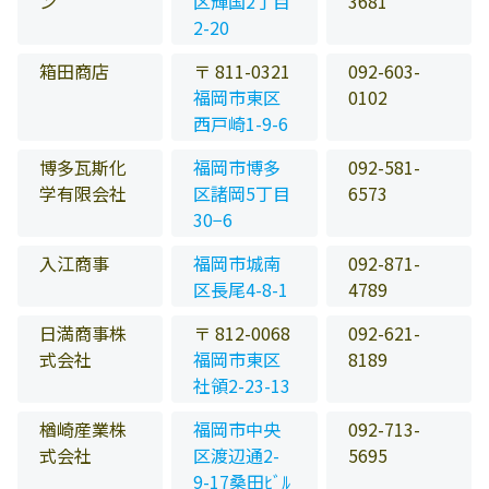
ン
区輝国2丁目
3681
2-20
箱田商店
〒 811-0321
092-603-
福岡市東区
0102
西戸崎1-9-6
博多瓦斯化
福岡市博多
092-581-
学有限会社
区諸岡5丁目
6573
30−6
入江商事
福岡市城南
092-871-
区長尾4-8-1
4789
日満商事株
〒 812-0068
092-621-
式会社
福岡市東区
8189
社領2-23-13
楢崎産業株
福岡市中央
092-713-
式会社
区渡辺通2-
5695
9-17桑田ﾋﾞﾙ