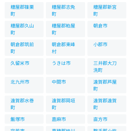
糟屋郡篠栗
糟屋郡志免
糟屋郡新宮
町
町
町
糟屋郡久山
糟屋郡粕屋
朝倉市
町
町
朝倉郡筑前
朝倉郡東峰
小郡市
町
村
久留米市
うきは市
三井郡大刀
洗町
北九州市
中間市
遠賀郡芦屋
町
遠賀郡水巻
遠賀郡岡垣
遠賀郡遠賀
町
町
町
飯塚市
嘉麻市
直方市
宮若市
嘉穂郡桂川
鞍手郡小竹