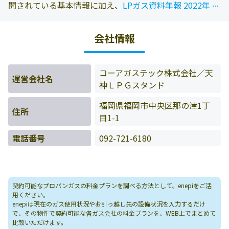
...
...
開されている基本情報に加え、
LPガス資料年報 2022年版
に掲載されている情報を参照しております。また、エネピ
にお問い合わせ頂いたお客様の料金データをもとに料金情
会社情報
報などを表示しています。
コーアガステック株式会社／天
運営会社名
神ＬＰＧスタンド
福岡県福岡市中央区那の津1丁
住所
目1-1
電話番号
092-721-6180
契約可能なプロパンガスの料金プランを調べる方法として、enepiをご活
用ください。
enepiは現在のガス使用状況やお引っ越し先の設備状況を入力するだけ
で、その物件で契約可能な各ガス会社の料金プランを、WEB上でまとめて
比較いただけます。