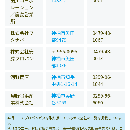
田川コーポ
1433-7
0001
レーション
／鹿島営業
所
株式会社ワ
神栖市矢田
0479-48-
タナベ
部9479
1067
株式会社安
〒 955-0095
0479-48-
藤プロパン
神栖市矢田
0013
部3036
河野商店
神栖市知手
0299-96-
中央1-16-14
1844
奥野谷浜産
神栖市奥野
0299-96-
業株式会社
谷5753
6060
神栖市にてプロパンガスを取り扱っているガス会社の一覧を掲載していま
す。
各地域のゴールド保安認定事業者（第一号認定LPガス販売事業者）は、
こ