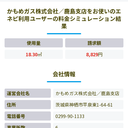
いたお客様の料金データをもとに料金情報などを表示して
かもめガス株式会社／鹿島支店をお使いのエ
います。
ネピ利用ユーザーの料金シミュレーション結
果
使用量
請求額
18.30
㎥
8,829
円
会社情報
運営会社名
かもめガス株式会社／鹿島支店
住所
茨城県神栖市平泉東1-64-61
電話番号
0299-90-1133
事業所数
6